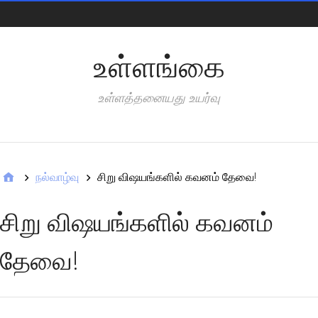
Pages
உள்ளங்கை
உள்ளத்தனையது உயர்வு
Categories
நல்வாழ்வு
சிறு விஷயங்களில் கவனம் தேவை!
சிறு விஷயங்களில் கவனம்
தேவை!