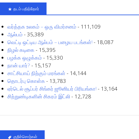
தடம் பதித்தோர்
வர்த்தக உலகம் – ஒரு விமர்சனம்
- 111,109
ஆல்பம்
- 35,389
வெட்டி ஒட்டிய ஆல்பம் – பழைய படங்கள்!
- 18,087
நிழல் கடிகை
- 15,395
பழக்க ஒழுக்கம்
- 15,330
நான் யார்?
- 15,157
சாட்சியாய் நிற்கும் மரங்கள்
- 14,144
தொடர்பு கொள்க
- 13,783
ஏர்டெல் சூப்பர் சிங்கர் ஜூனியர் பிரியங்கா!
- 13,164
சிற்றுண்டிகளின் சிகரம் இட்லி
- 12,728
குறிச்சொற்கள்