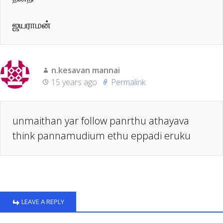
ஜயராமன்
n.kesavan mannai
15 years ago
Permalink
unmaithan yar follow panrthu athayava
think pannamudium ethu eppadi eruku
LEAVE A REPLY