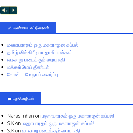
Vm
P
அண்மைய கட்டுரைகள்
மஹாபாரதம் ஒரு மகாராஜன் கப்பல்!
தமிழ் விக்கிபீடியா தாலிபான்கள்
வரலாறு படைக்கும் ஸரயு நதி
மக்கள்மெய் தீண்டல்
வேண்டாமே நாய் வளர்ப்பு
மறுமொழிகள்
Narasimhan
on
மஹாபாரதம் ஒரு மகாராஜன் கப்பல்!
S.K
on
மஹாபாரதம் ஒரு மகாராஜன் கப்பல்!
S.K
on
வரலாறு படைக்கும் ஸரயு நதி