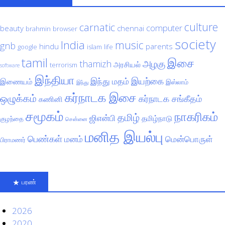
culture
carnatic
computer
beauty
chennai
brahmin
browser
society
India
music
gnb
hindu
parents
google
islam
life
tamil
இசை
அழகு
thamizh
அரசியல்
terrorism
software
இந்தியா
இயற்கை
இந்து மதம்
இணையம்
இஸ்லாம்
இந்து
கர்நாடக இசை
ஒழுக்கம்
கர்நாடக சங்கீதம்
கணினி
சமூகம்
நாகரிகம்
தமிழ்
ஜிஎன்பி
தமிழ்நாடு
குழந்தை
சென்னை
மனித இயல்பு
பெண்கள்
மனம்
மென்பொருள்
பிராமணர்
பரண்
2026
2020