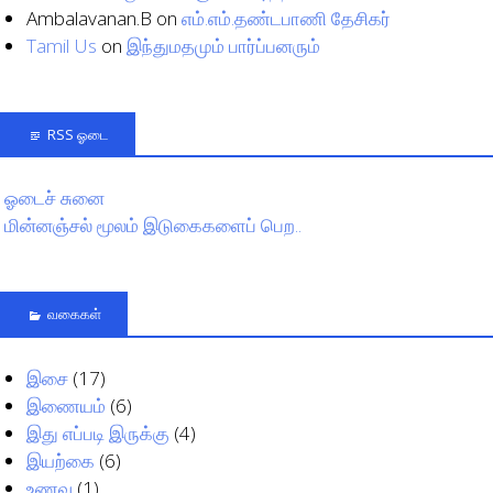
Ambalavanan.B
on
எம்.எம்.தண்டபாணி தேசிகர்
Tamil Us
on
இந்துமதமும் பார்ப்பனரும்
RSS ஓடை
ஓடைச் சுனை
மின்னஞ்சல் மூலம் இடுகைகளைப் பெற..
வகைகள்
இசை
(17)
இணையம்
(6)
இது எப்படி இருக்கு
(4)
இயற்கை
(6)
உணவு
(1)