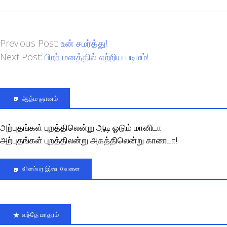
Previous Post:
உன் சமர்த்து!
Next Post:
பிறர் மனத்தில் எற்றிய படிமம்!
ஆத்ம ஞானம்
அற்புதங்கள் புறத்திலென்று ஆடி ஓடும் மானிடா
அற்புதங்கள் புறத்திலன்று அகத்திலென்று காணடா!
விளம்பர இடைவேளை
வந்தே மாதரம்