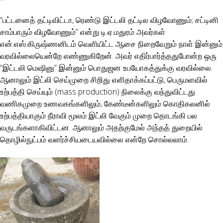
“பட்டனைத் தட்டிவிட்டா, ரெண்டு இட்டலி தட்டில விழவோணும்; சட்டினி
சாம்பாரும் விழவோணும்” என்று டி.ஏ.மதுரம் அவர்கள்
என்.எஸ்.கிருஷ்ணனிடம் வெளியிட்ட ஆசை நிறைவேறும் நாள் இன்னும்
வரவில்லையென்றே எண்ணுகிறேன். அவர் எதிர்பார்த்ததுபோன்ற ஒரு
“இட்டலி மெஷினு” இன்னும் பொதுஜன உபயோகத்துக்கு வரவில்லை.
ஆனாலும் இட்லி செய்முறை சிறிது எளிதாக்கப்பட்டு, பெருமளவில்
உற்பத்தி செய்யும் (mass production) நிலைக்கு வந்துவிட்டது.
வணிகமுறை உணவகங்களிலும், கேண்டீன்களிலும் கொதிகலனில்
உற்பத்தியாகும் நீராவி மூலம் இட்லி வேகும் முறை தொடங்கி பல
வருடங்களாகிவிட்டன. ஆனாலும் அதற்குமேல் அந்தத் துறையில்
தொழில்நுட்பம் வளர்ச்சியடையவில்லை என்றே சொல்லலாம்.