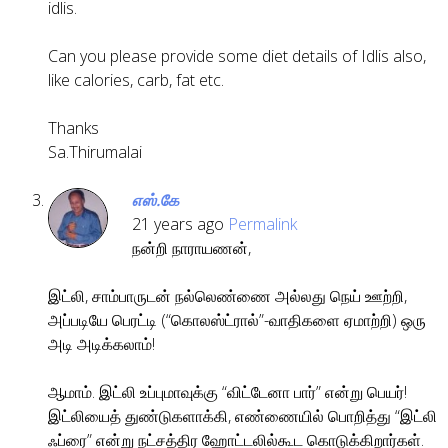
idlis.
Can you please provide some diet details of Idlis also,
like calories, carb, fat etc.
Thanks
Sa.Thirumalai
எஸ்.கே
21 years ago
Permalink
நன்றி நாராயணன்,
இட்லி, சாம்பாருடன் நல்லெண்ணை அல்லது நெய் ஊற்றி,
அப்படியே பெரட்டி (“கொலஸ்ட்ரால்”-வாதிகளை ஏமாற்றி) ஒரு
அடி அடிக்கலாம்!
ஆமாம். இட்லி உப்புமாவுக்கு “விட்டேனா பார்” என்று பெயர்!
இட்லியைத் துண்டுகளாக்கி, எண்ணையில் பொறித்து “இட்லி
ஃப்ரை” என்று நட்சத்திர ஹோட்டலில்கூட கொடுக்கிறார்கள்.