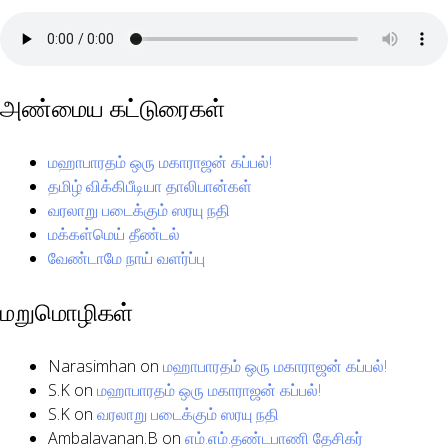
அண்மைய கட்டுரைகள்
மஹாபாரதம் ஒரு மகாராஜன் கப்பல்!
தமிழ் விக்கிபீடியா தாலிபான்கள்
வரலாறு படைக்கும் ஸரயு நதி
மக்கள்மெய் தீண்டல்
வேண்டாமே நாய் வளர்ப்பு
மறுமொழிகள்
Narasimhan
on
மஹாபாரதம் ஒரு மகாராஜன் கப்பல்!
S.K
on
மஹாபாரதம் ஒரு மகாராஜன் கப்பல்!
S.K
on
வரலாறு படைக்கும் ஸரயு நதி
Ambalavanan.B
on
எம்.எம்.தண்டபாணி தேசிகர்