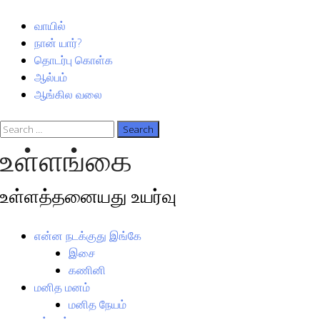
வாயில்
நான் யார்?
தொடர்பு கொள்க
ஆல்பம்
ஆங்கில வலை
உள்ளங்கை
உள்ளத்தனையது உயர்வு
என்ன நடக்குது இங்கே
இசை
கணினி
மனித மனம்
மனித நேயம்