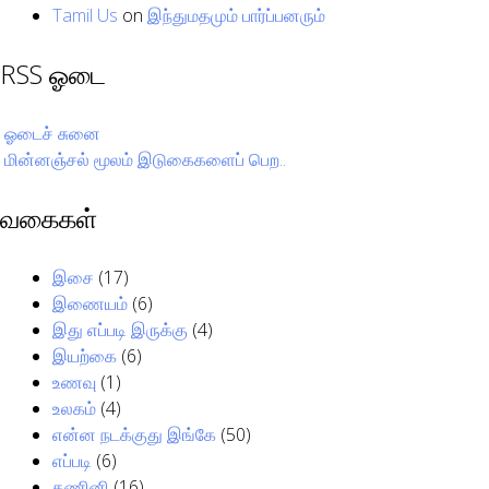
Tamil Us
on
இந்துமதமும் பார்ப்பனரும்
RSS ஓடை
ஓடைச் சுனை
மின்னஞ்சல் மூலம் இடுகைகளைப் பெற..
வகைகள்
இசை
(17)
இணையம்
(6)
இது எப்படி இருக்கு
(4)
இயற்கை
(6)
உணவு
(1)
உலகம்
(4)
என்ன நடக்குது இங்கே
(50)
எப்படி
(6)
கணினி
(16)