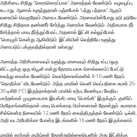
அரிசியை சிறிது “கொரகொரப்பாக” அரைத்தல் வேண்டும். வழவழப்பு
கூடாது. ஆனால் உளுந்துதான் பஞ்சுபோல் “பந்து பந்தாக” ஆகும்
வரையில் வெகுநேரம் அரைபடவேண்டும். அரவையின்போது நடு நடுவே
சிறிது சிறிதாக தண்ணீர் சேர்த்து அரைக்க வேண்டும். அதிகமாக நீர்
சேர்த்தால் மாவு நீர்த்துப்போய், அதனால் இட்லி கல்லுப்போல்
“மொழுக்”கென்று ஆகிவிடும். இட்லியின் வெற்றியே உளுந்து
அரைபடும் பக்குவத்தில்தான் உள்ளது!
அரைத்த அரிசிமாவையும் உளுந்து மாவையும் சிறிது உப்பு (ஒரு
லிட்டருக்கு ஒரு ஸ்பூன் என்று தோராயமாக சொல்லலாம்) போட்டு
கலந்து வைக்க வேண்டும். வெயிற்காலங்களில் 8-10 மணி நேரம்
“நொதிக்க” விடவேண்டும். அந்த மாவின் வெளி வெப்பநிலை சுமார் 25-
30 டிகிரி (
C) இருந்தால்தான் மாவில் ஏற்படவேண்டிய வேதிய
0
மாற்றங்கள் முழுமையாக இயங்கி, மாவு “பொங்கி” இருக்கும். குளிர்ப்
பிரதேசங்களில்தான் மாவு பொங்காத பிரச்னைகள் தோன்றும். சுமாராக
சில்லென்ற நிலையில் 12 மணி நேரம் வைத்திருத்தல் வேண்டும். டில்லி,
அதி வடஅமேரிக்கா போன்ற இடங்களில் 16 மணி நேரம் இருக்கலாம்.
மாவில் காற்றுக் குமிழ்கள் தோன்றவில்லையெனில் அது இட்லிக்கு