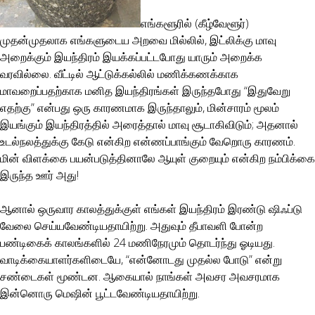
எங்களூரில் (கீழ்வேளூர்)
முதன்முதலாக எங்களுடைய அறவை மில்லில், இட்லிக்கு மாவு
அறைக்கும் இயந்திரம் இயக்கப்பட்டபோது யாரும் அறைக்க
வரவில்லை. வீட்டில் ஆட்டுக்கல்லில் மணிக்கணக்காக
மாவறைப்பதற்காக மனித இயந்திரங்கள் இருந்தபோது “இதுவேறு
எதற்கு” என்பது ஒரு காரணமாக இருந்தாலும், மின்சாரம் மூலம்
இயங்கும் இயந்திரத்தில் அரைத்தால் மாவு சூடாகிவிடும்; அதனால்
உடல்நலத்துக்கு கேடு என்கிற என்ணப்பாங்கும் வேறொரு காரணம்.
மின் விளக்கை பயன்படுத்தினாலே ஆயுள் குறையும் என்கிற நம்பிக்கை
இருந்த ஊர் அது!
ஆனால் ஒருவார காலத்துக்குள் எங்கள் இயந்திரம் இரண்டு ஷிஃப்டு
வேலை செய்யவேண்டியதாயிற்று. அதுவும் தீபாவளி போன்ற
பண்டிகைக் காலங்களில் 24 மணிநேரமும் தொடர்ந்து ஓடியது.
வாடிக்கையாளர்களிடையே, “என்னோடது முதல்ல போடு” என்று
சண்டைகள் மூண்டன. ஆகையால் நாங்கள் அவசர அவசரமாக
இன்னொரு மெஷின் பூட்டவேண்டியதாயிற்று.