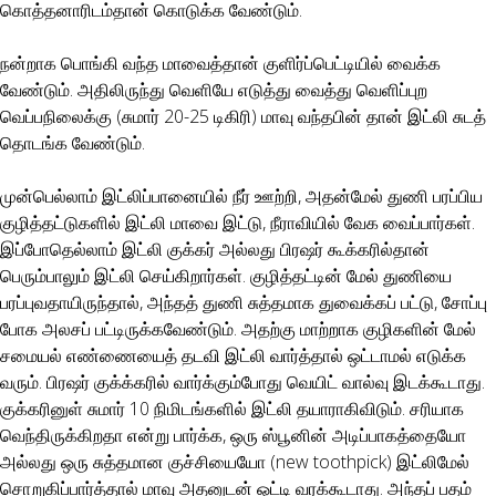
கொத்தனாரிடம்தான் கொடுக்க வேண்டும்.
நன்றாக பொங்கி வந்த மாவைத்தான் குளிர்ப்பெட்டியில் வைக்க
வேண்டும். அதிலிருந்து வெளியே எடுத்து வைத்து வெளிப்புற
வெப்பநிலைக்கு (சுமார் 20-25 டிகிரி) மாவு வந்தபின் தான் இட்லி சுடத்
தொடங்க வேண்டும்.
முன்பெல்லாம் இட்லிப்பானையில் நீர் ஊற்றி, அதன்மேல் துணி பரப்பிய
குழித்தட்டுகளில் இட்லி மாவை இட்டு, நீராவியில் வேக வைப்பார்கள்.
இப்போதெல்லாம் இட்லி குக்கர் அல்லது பிரஷர் கூக்கரில்தான்
பெரும்பாலும் இட்லி செய்கிறார்கள். குழித்தட்டின் மேல் துணியை
பரப்புவதாயிருந்தால், அந்தத் துணி சுத்தமாக துவைக்கப் பட்டு, சோப்பு
போக அலசப் பட்டிருக்கவேண்டும். அதற்கு மாற்றாக குழிகளின் மேல்
சமையல் எண்ணையைத் தடவி இட்லி வார்த்தால் ஒட்டாமல் எடுக்க
வரும். பிரஷர் குக்க்கரில் வார்க்கும்போது வெயிட் வால்வு இடக்கூடாது.
குக்கரினுள் சுமார் 10 நிமிடங்களில் இட்லி தயாராகிவிடும். சரியாக
வெந்திருக்கிறதா என்று பார்க்க, ஒரு ஸ்பூனின் அடிப்பாகத்தையோ
அல்லது ஒரு சுத்தமான குச்சியையோ (new toothpick) இட்லிமேல்
சொறுகிப்பார்த்தால் மாவு அதனுடன் ஒட்டி வரக்கூடாது. அந்தப் பதம்