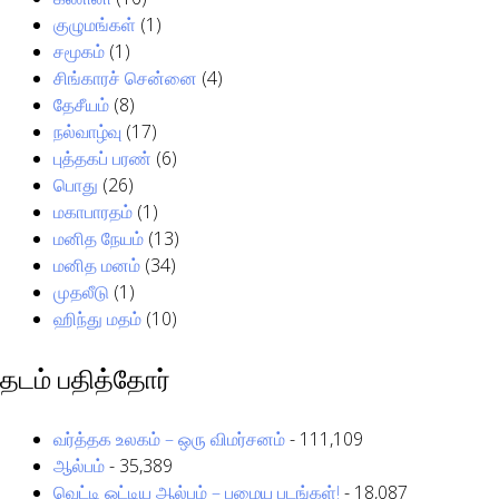
குழுமங்கள்
(1)
சமூகம்
(1)
சிங்காரச் சென்னை
(4)
தேசீயம்
(8)
நல்வாழ்வு
(17)
புத்தகப் பரண்
(6)
பொது
(26)
மகாபாரதம்
(1)
மனித நேயம்
(13)
மனித மனம்
(34)
முதலீடு
(1)
ஹிந்து மதம்
(10)
தடம் பதித்தோர்
வர்த்தக உலகம் – ஒரு விமர்சனம்
- 111,109
ஆல்பம்
- 35,389
வெட்டி ஒட்டிய ஆல்பம் – பழைய படங்கள்!
- 18,087