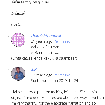
மீண்டுமொருமுறை ம.வே.
அன்புடன்,
எஸ்.கே
thamizhthendral
21 years ago
Permalink
aahaa! aRputham…
vERenna, Idlithaan.
(Unga katurai enga idlikERRa saambaar)
S.K
13 years ago
Permalink
Sudha writes on 2013-10-24:
Hello sir, I read post on making ildis titled ‘Sitrundiyin
sigaram’ and deeply impressed about the way its written.
I’m very thankful for the elaborate narration and so