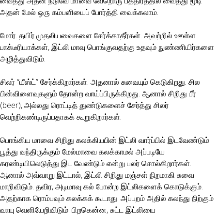
வைத்து அதன் நடுவே மாவை வேறொரு பத்திரத்தில் வைத்து மூடி
அதன் மேல் ஒரு கம்பளியைப் போர்த்தி வைக்கலாம்.
மோர். தயிர் முதலியவைகளை சேர்க்காதீர்கள். அவற்றில் ஊள்ள
பாக்டீரியாக்கள், இட்லி மாவு பொங்குவதற்கு உதவும் நுண்ணியிர்களை
அழித்துவிடும்.
சிலர் “யீஸ்ட்” சேர்க்கிறார்கள். அதனால் சுவையும் கெடுகிறது. சில
பின்விளைவுகளும் தோன்ற வாய்ப்பிருக்கிறது. ஆனால் சிறிது பீர்
(beer), அல்லது ரொட்டித் துண்டுகளைச் சேர்த்து சிலர்
வெற்றிகண்டிருப்பதாகக் கூறுகிறார்கள்.
பொங்கிய மாவை சிறிது கலக்கியபின் இட்லி வார்ப்பில் இடவேண்டும்.
பூத்து வந்திருக்கும் மேல்மாவை கலக்காமல் அப்படியே
கரண்டியிலெடுத்து இட வேண்டும் என்று பலர் சொல்கிறார்கள்.
ஆனால் அவ்வாறு இட்டால், இட்லி சிறிது மஞ்சள் நிறமாகி சுவை
மாறிவிடும். தவிர, அடிமாவு கல் போன்ற இட்லிகளைக் கொடுக்கும்.
அதற்காக ரொம்பவும் கலக்கக் கூடாது. அப்பறம் அதில் கலந்து நிற்கும்
வாயு வெளியேறிவிடும். பிறகென்ன, சுட்ட இட்லியை