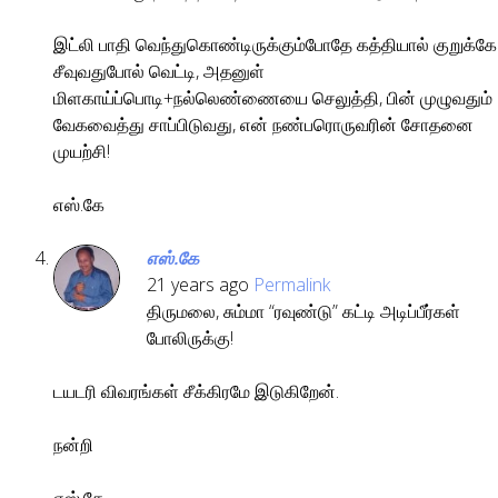
இட்லி பாதி வெந்துகொண்டிருக்கும்போதே கத்தியால் குறுக்கே
சீவுவதுபோல் வெட்டி, அதனுள்
மிளகாய்ப்பொடி+நல்லெண்ணையை செலுத்தி, பின் முழுவதும்
வேகவைத்து சாப்பிடுவது, என் நண்பரொருவரின் சோதனை
முயற்சி!
எஸ்.கே
எஸ்.கே
21 years ago
Permalink
திருமலை, சும்மா “ரவுண்டு” கட்டி அடிப்பீர்கள்
போலிருக்கு!
டயடரி விவரங்கள் சீக்கிரமே இடுகிறேன்.
நன்றி