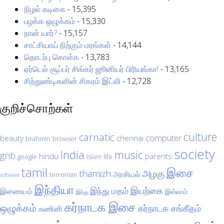
நிழல் கடிகை
- 15,395
பழக்க ஒழுக்கம்
- 15,330
நான் யார்?
- 15,157
சாட்சியாய் நிற்கும் மரங்கள்
- 14,144
தொடர்பு கொள்க
- 13,783
ஏர்டெல் சூப்பர் சிங்கர் ஜூனியர் பிரியங்கா!
- 13,165
சிற்றுண்டிகளின் சிகரம் இட்லி
- 12,728
குறிச்சொற்கள்
culture
carnatic
computer
beauty
chennai
brahmin
browser
society
India
music
gnb
hindu
parents
google
islam
life
tamil
இசை
அழகு
thamizh
அரசியல்
terrorism
software
இந்தியா
இயற்கை
இந்து மதம்
இணையம்
இஸ்லாம்
இந்து
கர்நாடக இசை
ஒழுக்கம்
கர்நாடக சங்கீதம்
கணினி