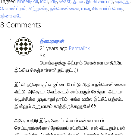
Tagged
gingelly oil
,
iddli
,
idly
,
yeast
,
இட்லி
,
இட்லி சாம்பார்
,
உளுந்து
,
கொலஸ்ட்ரால்
,
சிற்றுண்டி
,
நல்லெண்ணை
,
மாவு
,
மிளகாய்ப் பொடி
,
ரத்னா கபே
8 Comments
இராமநாதன்
21 years ago
Permalink
SK,
பொங்கலுக்கு அப்புறம் சொன்னா மாதிரியே
இட்லிய செஞ்சாச்சா? குட் குட். :))
இட்லி நடுவுல குட்டி ஓட்டை போட்டு அதில நல்லெண்ணைய
விட்டு, அதொடா வெங்காயச் சாம்பாரும் சேத்தா.. அடாடா..
அடிச்சிக்க முடியாது! ஹூம்.. எங்க ஊர்ல இட்லிப் பஞ்சம்..
இன்னும் ஆறுமாசம் காத்திருக்கணுமே! 🙁
அதே மாதிரி இந்த ஹோட்டல்லாம் என்ன மாயம்
செய்யறாங்களோ? தேங்காய் சட்னியில்! என் வீட்டிலும் பலர்