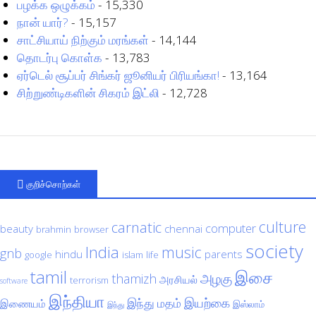
பழக்க ஒழுக்கம்
- 15,330
நான் யார்?
- 15,157
சாட்சியாய் நிற்கும் மரங்கள்
- 14,144
தொடர்பு கொள்க
- 13,783
ஏர்டெல் சூப்பர் சிங்கர் ஜூனியர் பிரியங்கா!
- 13,164
சிற்றுண்டிகளின் சிகரம் இட்லி
- 12,728
குறிச்சொற்கள்
culture
carnatic
computer
beauty
chennai
brahmin
browser
society
India
music
gnb
hindu
parents
google
islam
life
tamil
இசை
அழகு
thamizh
அரசியல்
terrorism
software
இந்தியா
இயற்கை
இந்து மதம்
இணையம்
இஸ்லாம்
இந்து