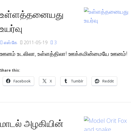
உள்ளத்தனையது
உயர்வு
எஸ்.கே
2011-05-19
3
ஊனம் உடலிலா, உள்ளத்திலா! ஊக்கமின்மையே ஊனம்!
Share this:
Facebook
X
Tumblr
Reddit
மாடல் அழகியின்