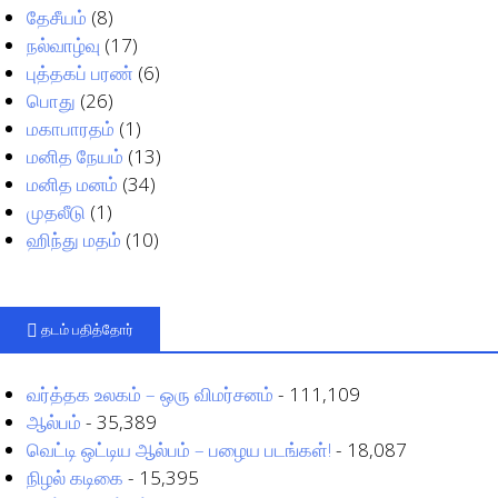
தேசீயம்
(8)
நல்வாழ்வு
(17)
புத்தகப் பரண்
(6)
பொது
(26)
மகாபாரதம்
(1)
மனித நேயம்
(13)
மனித மனம்
(34)
முதலீடு
(1)
ஹிந்து மதம்
(10)
தடம் பதித்தோர்
வர்த்தக உலகம் – ஒரு விமர்சனம்
- 111,109
ஆல்பம்
- 35,389
வெட்டி ஒட்டிய ஆல்பம் – பழைய படங்கள்!
- 18,087
நிழல் கடிகை
- 15,395