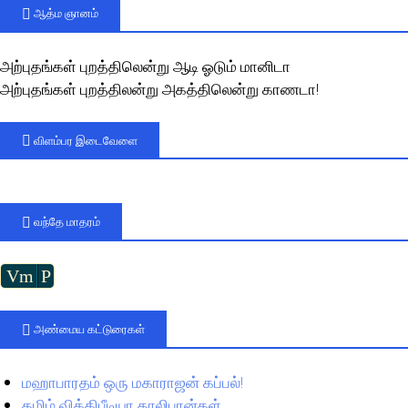
ஆத்ம ஞானம்
அற்புதங்கள் புறத்திலென்று ஆடி ஓடும் மானிடா
அற்புதங்கள் புறத்திலன்று அகத்திலென்று காணடா!
விளம்பர இடைவேளை
வந்தே மாதரம்
Vm
P
அண்மைய கட்டுரைகள்
மஹாபாரதம் ஒரு மகாராஜன் கப்பல்!
தமிழ் விக்கிபீடியா தாலிபான்கள்