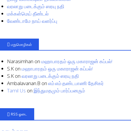
வரலாறு படைக்கும் ஸரயு நதி
மக்கள்மெய் தீண்டல்
வேண்டாமே நாய் வளர்ப்பு
மறுமொழிகள்
Narasimhan
on
மஹாபாரதம் ஒரு மகாராஜன் கப்பல்!
S.K
on
மஹாபாரதம் ஒரு மகாராஜன் கப்பல்!
S.K
on
வரலாறு படைக்கும் ஸரயு நதி
Ambalavanan.B
on
எம்.எம்.தண்டபாணி தேசிகர்
Tamil Us
on
இந்துமதமும் பார்ப்பனரும்
RSS ஓடை