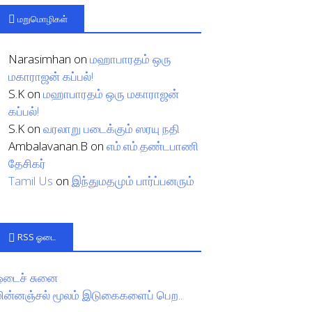
மறுமொழிகள்
Narasimhan
on
மஹாபாரதம் ஒரு
மகாராஜன் கப்பல்!
S.K
on
மஹாபாரதம் ஒரு மகாராஜன்
கப்பல்!
S.K
on
வரலாறு படைக்கும் ஸரயு நதி
Ambalavanan.B
on
எம்.எம்.தண்டபாணி
தேசிகர்
Tamil Us
on
இந்துமதமும் பார்ப்பனரும்
RSS ஓடை
ஓடைச் சுனை
மின்னஞ்சல் மூலம் இடுகைகளைப் பெற..