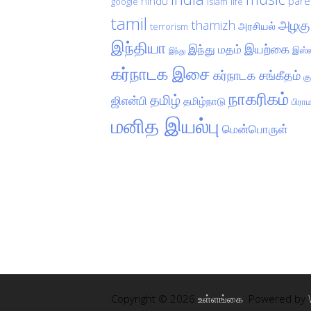
hindu
pare
google
islam
life
tamil
அழகு
thamizh
அரசியல்
terrorism
இந்தியா
இயற்கை
இந்து மதம்
இஸ்ல
இந்து
கர்நாடக இசை
கர்நாடக சங்கீதம்
க
நாகரிகம்
தமிழ்
ஜிஎன்பி
தமிழ்நாடு
பிரா
மனித இயல்பு
மென்பொருள்
Copyright © 2026
உள்ளங்கை
. Powered by