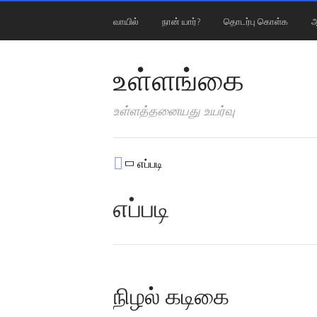
வாயில்
நான் யார்?
தொடர்பு கொள்க
ஆ
உள்ளங்கை
உள்ளத்தனையது உயர்வு
எப்படி
எப்படி
நிழல் கடிகை