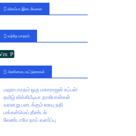
விளம்பர இடைவேளை
வந்தே மாதரம்
Vm
P
அண்மைய கட்டுரைகள்
மஹாபாரதம் ஒரு மகாராஜன் கப்பல்!
தமிழ் விக்கிபீடியா தாலிபான்கள்
வரலாறு படைக்கும் ஸரயு நதி
மக்கள்மெய் தீண்டல்
வேண்டாமே நாய் வளர்ப்பு