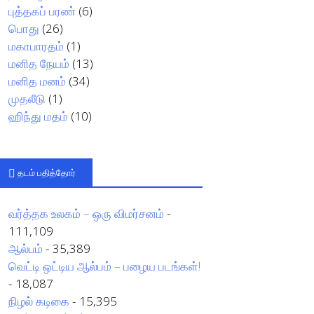
புத்தகப் பரண்
(6)
பொது
(26)
மகாபாரதம்
(1)
மனித நேயம்
(13)
மனித மனம்
(34)
முதலீடு
(1)
ஹிந்து மதம்
(10)
தடம் பதித்தோர்
வர்த்தக உலகம் – ஒரு விமர்சனம்
-
111,109
ஆல்பம்
- 35,389
வெட்டி ஒட்டிய ஆல்பம் – பழைய படங்கள்!
- 18,087
நிழல் கடிகை
- 15,395