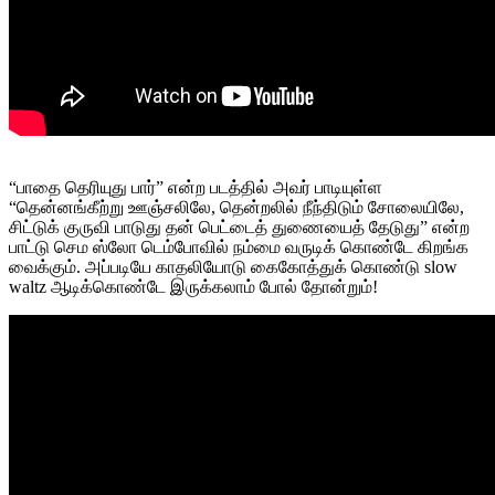
“பாதை தெரியுது பார்” என்ற படத்தில் அவர் பாடியுள்ள
“தென்னங்கீற்று ஊஞ்சலிலே, தென்றலில் நீந்திடும் சோலையிலே,
சிட்டுக் குருவி பாடுது தன் பெட்டைத் துணையைத் தேடுது” என்ற
பாட்டு செம ஸ்லோ டெம்போவில் நம்மை வருடிக் கொண்டே கிறங்க
வைக்கும். அப்படியே காதலியோடு கைகோத்துக் கொண்டு slow
waltz ஆடிக்கொண்டே இருக்கலாம் போல் தோன்றும்!