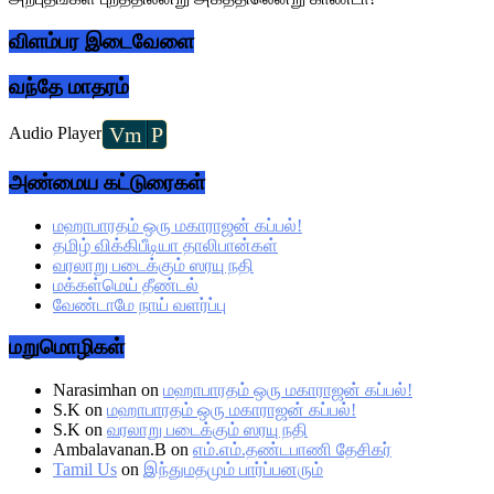
விளம்பர இடைவேளை
வந்தே மாதரம்
Vm
P
Audio Player
அண்மைய கட்டுரைகள்
மஹாபாரதம் ஒரு மகாராஜன் கப்பல்!
தமிழ் விக்கிபீடியா தாலிபான்கள்
வரலாறு படைக்கும் ஸரயு நதி
மக்கள்மெய் தீண்டல்
வேண்டாமே நாய் வளர்ப்பு
மறுமொழிகள்
Narasimhan
on
மஹாபாரதம் ஒரு மகாராஜன் கப்பல்!
S.K
on
மஹாபாரதம் ஒரு மகாராஜன் கப்பல்!
S.K
on
வரலாறு படைக்கும் ஸரயு நதி
Ambalavanan.B
on
எம்.எம்.தண்டபாணி தேசிகர்
Tamil Us
on
இந்துமதமும் பார்ப்பனரும்