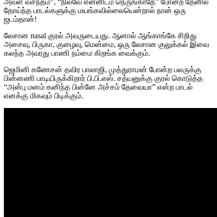
அவள் வசந்தம்”, “நிலவே என்னிடம் நெருங்காதே” போன்ற தேனில்
தோய்ந்த பாடல்களுக்கு மயங்கவில்லையென்றால் நான் ஒரு
ஜடம்தான்!
லேசான nasal குரல் அவருடையது. ஆனால் ஆங்காங்கே சிறிது
அசைவு, பிருகா, குழைவு, மென்மை, ஒரு லேசான குலுக்கல் இவை
கலந்த அவரது பாணி நம்மை கிறங்க வைக்கும்.
ஜெமினி கணேசன் தவிர பாலாஜி, முத்துராமன் போன்ற பலருக்கு
பின்னணி பாடியிருக்கிறார் பி.பி.எஸ். சத்யனுக்கு குரல் கொடுத்த
“அன்பு மனம் கனிந்த பின்னே அச்சம் தேவையா” என்ற பாடல்
எனக்கு மிகவும் பிடிக்கும்.