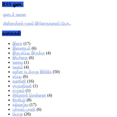
RSS ஓடை
ஓடைச் சுனை
மின்னஞ்சல் மூலம் இடுகைகளைப் பெற..
வகைகள்
இசை
(17)
இணையம்
(6)
இது எப்படி இருக்கு
(4)
இயற்கை
(6)
உணவு
(1)
உலகம்
(4)
என்ன நடக்குது இங்கே
(50)
எப்படி
(6)
கணினி
(16)
குழுமங்கள்
(1)
சமூகம்
(1)
சிங்காரச் சென்னை
(4)
தேசீயம்
(8)
நல்வாழ்வு
(17)
புத்தகப் பரண்
(6)
பொது
(26)