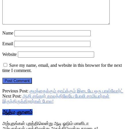
Name
Email
Website
Save my name, email, and website in this browser for the next
time I comment.
Previous Post:
குழந்தைக்கும் தாய்க்கும் இடையே ஒரு பாஸ்வோர்ட்
Next Post:
ஆதி சங்கரர் காலத்திலேயே போலி சாமியார்கள்
இருந்திருக்கிறார்கள் போல!
Primary
ஆத்ம ஞானம்
Sidebar
அற்புதங்கள் புறத்திலென்று ஆடி ஓடும் மானிடா
அற்புதங்கள் புறத்திலன்று அகத்திலென்று காணடா!