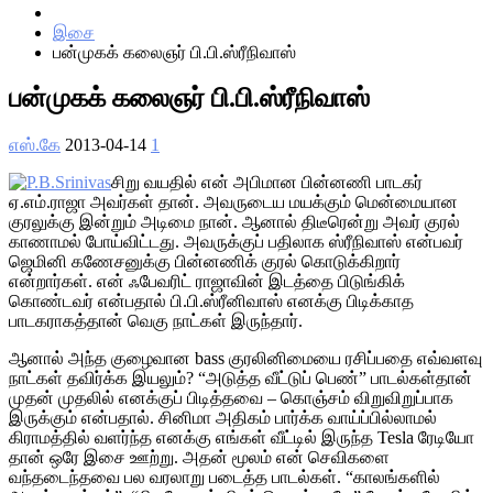
Home
இசை
பன்முகக் கலைஞர் பி.பி.ஸ்ரீநிவாஸ்
பன்முகக் கலைஞர் பி.பி.ஸ்ரீநிவாஸ்
எஸ்.கே
2013-04-14
1
சிறு வயதில் என் அபிமான பின்னணி பாடகர்
ஏ.எம்.ராஜா அவர்கள் தான். அவருடைய மயக்கும் மென்மையான
குரலுக்கு இன்றும் அடிமை நான். ஆனால் திடீரென்று அவர் குரல்
காணாமல் போய்விட்டது. அவருக்குப் பதிலாக ஸ்ரீநிவாஸ் என்பவர்
ஜெமினி கணேசனுக்கு பின்னணிக் குரல் கொடுக்கிறார்
என்றார்கள். என் ஃபேவரிட் ராஜாவின் இடத்தை பிடுங்கிக்
கொண்டவர் என்பதால் பி.பி.ஸ்ரீனிவாஸ் எனக்கு பிடிக்காத
பாடகராகத்தான் வெகு நாட்கள் இருந்தார்.
ஆனால் அந்த குழைவான bass குரலினிமையை ரசிப்பதை எவ்வளவு
நாட்கள் தவிர்க்க இயலும்? “அடுத்த வீட்டுப் பெண்” பாடல்கள்தான்
முதன் முதலில் எனக்குப் பிடித்தவை – கொஞ்சம் விறுவிறுப்பாக
இருக்கும் என்பதால். சினிமா அதிகம் பார்க்க வாய்ப்பில்லாமல்
கிராமத்தில் வளர்ந்த எனக்கு எங்கள் வீட்டில் இருந்த Tesla ரேடியோ
தான் ஒரே இசை ஊற்று. அதன் மூலம் என் செவிகளை
வந்தடைந்தவை பல வரலாறு படைத்த பாடல்கள். “காலங்களில்