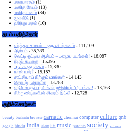
மகாபாரதம்
(1)
மனித நேயம்
(13)
மனித மனம்
(34)
முதலீடு
(1)
ஹிந்து மதம்
(10)
தடம் பதித்தோர்
வர்த்தக உலகம் – ஒரு விமர்சனம்
- 111,109
ஆல்பம்
- 35,389
வெட்டி ஒட்டிய ஆல்பம் – பழைய படங்கள்!
- 18,087
நிழல் கடிகை
- 15,395
பழக்க ஒழுக்கம்
- 15,330
நான் யார்?
- 15,157
சாட்சியாய் நிற்கும் மரங்கள்
- 14,143
தொடர்பு கொள்க
- 13,783
ஏர்டெல் சூப்பர் சிங்கர் ஜூனியர் பிரியங்கா!
- 13,163
சிற்றுண்டிகளின் சிகரம் இட்லி
- 12,728
குறிச்சொற்கள்
culture
carnatic
gnb
computer
beauty
chennai
brahmin
browser
society
India
music
hindu
parents
google
islam
life
software