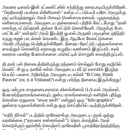
அவரை டிரைவ்-இன் உட்லண்ட்ஸில் சந்தித்து உரையாடியிருக்கிறேன்.
“பிரதிவாதி பயங்கர ஸ்ரீனிவாஸ்” என்ற பட்டப்பெயர் யரோ அவருக்கு
சூட்டியிருந்தாலும் அவர் மிகவும் மென்மையானவர். பழகுவதற்கு
எளிமையானவர். அவருடைய குல்லாவைப் பற்றிக் கேட்டபோது “நான்
எனக்கு மட்டும்தான் குல்லா போட்டுக் கொள்வேன். பிறருக்கு போட
மாட்டேன்” என்றார்! அவர் இயற்றி ஓ.எஸ்.அருண் பாடியுள்ள ஹிந்தி/
உருது கஜல் பாடல்கள் கொண்ட இரு ஆடியோ கேஸட்டுகளை
அவரிடமிருந்து பெற்றிருக்கிறேன். நிறைய நோட்டுப் புத்தகங்களை
வைத்துக் கொண்டு ஏதாவது எழுதிய வண்ணம் இருப்பார். கலர்
கலராக பலவித பேனாக்களை பாகெட்டில் சொறுகி வைத்திருப்பார்.
தி.நகர் பஸ் நிலையத்திலிருந்து நந்தனம் செல்லும் போது வழியில்
வெஸ்ட் சி.ஐ.டி நகரில் உள்ள அவருடைய வீட்டு வாசலில் இருந்த
பெயர்ப் பலகை அறிவித்த அவருடைய கல்வி “B.Com, Hindi
Paravin” (or, is it Visharad?) என்று பார்த்த நினைவு இருக்கிறது!
ஒரு பன்முக சாதனையாளராக விளங்கினார் பி.பி.எஸ் அவர்கள்.
மேளகர்த்தாரகங்களையும், ஜன்ய ராகங்களையும் எளிதில் புரிந்து
கொள்ள ஏதுவாக “வைர ஊசி” என்னும் ஒரு “Info-graphics”
ஒன்றை உருவாக்கினார் என்று ஒரு செய்தியில் படித்திருக்கிறேன்.
“எதிர் நீச்சல்” படத்தில் நாகேஷுக்கு அவருடைய குரல் ஒத்து
வரவில்லை (“தாமரை கன்னங்கள்”). தொடக்கத்தில் அவர்
கொடுக்கும் ஹம்மிங் கொஞ்சம் நாகேஷின் முகத்தோற்றத்திற்கு