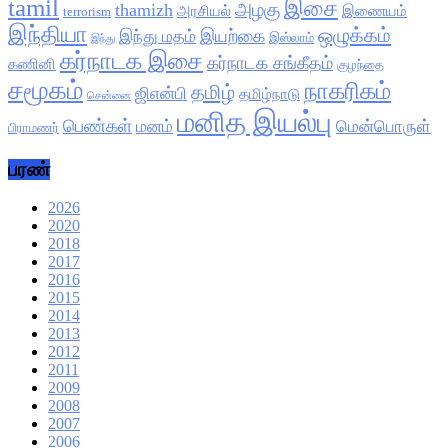
tamil
இசை
அழகு
thamizh
அரசியல்
இணையம்
terrorism
இந்தியா
ஒழுக்கம்
இயற்கை
இந்து மதம்
இஸ்லாம்
இந்து
கர்நாடக இசை
கர்நாடக சங்கீதம்
கணினி
குழந்தை
சமூகம்
நாகரிகம்
தமிழ்
ஜிஎன்பி
தமிழ்நாடு
சென்னை
மனித இயல்பு
பெண்கள்
மனம்
மென்பொருள்
பிராமணர்
பரண்
2026
2020
2018
2017
2016
2015
2014
2013
2012
2011
2009
2008
2007
2006