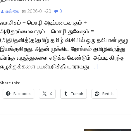
எஸ்.கே
2026-01-20
0
ஃபாசிசம் + மொழி அடிப்படைவாதம் +
அதிதூய்மைவாதம் + மொழி துவேஷம் =
(அதி)தனித்(த)தமிழ் தமிழ் விகியில் ஒரு தலிபான் குழு
இயங்குகிறது. அதன் முக்கிய நோக்கம் தமிழிலிருந்து
கிரந்த எழுத்துகளை எடுக்க வேண்டும். அப்படி கிரந்த
எழுத்துக்களை பயன்படுத்தி யாராவது
[…]
Share this:
Facebook
X
Tumblr
Reddit