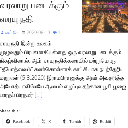
வரலாறு படைக்கும்
ஸரயு நதி
எஸ்.கே
2020-08-10
1
சரயு நதி இன்று உலகம்
முழுவதும் பிரபலமாகியுள்ளது ஒரு வரலாறு படைக்கும்
நிகழ்வினால். ஆம், சரயு நதிக்கரையில் மற்றுமொரு
“தீபோத்ஸவம்” கண்கொள்ளாக் காட்சியாக நடந்தேறிய
மறுநாள் (5.8.2020) இராமபிரானுக்கு அவர் அவதரித்த
அயோத்யாவிலேயே ஆலயம் எழுப்புவதற்கான பூமி பூஜை
பாரதப் பிரதமர்
[…]
Share this:
Facebook
X
Tumblr
Reddit