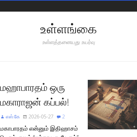
Pages
உள்ளங்கை
உள்ளத்தனையது உயர்வு
Categories
மஹாபாரதம் ஒரு
மகாராஜன் கப்பல்!
எஸ்.கே
2026-05-27
2
மகாபாரதம் என்னும் இதிஹாசம்