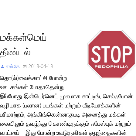
மக்கள்மெய்
தீண்டல்
எஸ்.கே
2018-04-19
தொ(ல்)லைக்காட்சி போன்ற
ஊடகங்கள் போதாதென்று
இப்போது இன்டெர்னெட் மூலமாக சாட்டிங், செல்ஃபோன்
வழியாக (பலான) படங்கள் மற்றும் வீடியோக்களின்
பரிமாற்றம், அங்கிங்கென்னாதபடி அனைத்து மக்கள்
கையிலும் தவழ்ந்து கொண்டிருக்கும் ஃபேஸ்புக் மற்றும்
வாட்ஸப் – இது போன்ற ஊடுருவிகள் குழந்தைகளின்