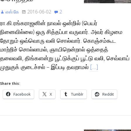
எஸ்.கே
2016-06-02
2
ரா.கி.ரங்கராஜனின் நாவல் ஒன்றில் (பெயர்
நினைவில்லை) ஒரு சித்தப்பா வருவார். அவர் கிழமை
தோறும் ஒவ்வொரு வலி சொல்வார். கொஞ்சம்கூட
மாற்றிச் சொல்லாமல், ஞாயிறென்றால் ஒத்தைத்
தலைவலி, திங்களன்று பூட்டுக்குப் பூட்டு வலி, செவ்வாய்
முதுகுக் குடைச்சல் – இப்படி தவறாமல்
[…]
Share this:
Facebook
X
Tumblr
Reddit