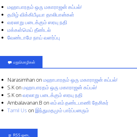
மஹாபாரதம் ஒரு மகாராஜன் கப்பல்!
தமிழ் விக்கிபீடியா தாலிபான்கள்
வரலாறு படைக்கும் ஸரயு நதி
மக்கள்மெய் தீண்டல்
வேண்டாமே நாய் வளர்ப்பு
மறுமொழிகள்
Narasimhan
on
மஹாபாரதம் ஒரு மகாராஜன் கப்பல்!
S.K
on
மஹாபாரதம் ஒரு மகாராஜன் கப்பல்!
S.K
on
வரலாறு படைக்கும் ஸரயு நதி
Ambalavanan.B
on
எம்.எம்.தண்டபாணி தேசிகர்
Tamil Us
on
இந்துமதமும் பார்ப்பனரும்
RSS ஓடை