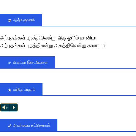
ஆத்ம ஞானம்
அற்புதங்கள் புறத்திலென்று ஆடி ஓடும் மானிடா
அற்புதங்கள் புறத்திலன்று அகத்திலென்று காணடா!
விளம்பர இடைவேளை
வந்தே மாதரம்
Vm
P
அண்மைய கட்டுரைகள்