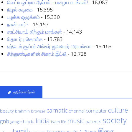
வெட்டி ஒட்டிய ஆல்பம் – பழைய படங்கள்!
- 18,087
நிழல் கடிகை
- 15,395
பழக்க ஒழுக்கம்
- 15,330
நான் யார்?
- 15,157
சாட்சியாய் நிற்கும் மரங்கள்
- 14,143
தொடர்பு கொள்க
- 13,783
ஏர்டெல் சூப்பர் சிங்கர் ஜூனியர் பிரியங்கா!
- 13,163
சிற்றுண்டிகளின் சிகரம் இட்லி
- 12,728
குறிச்சொற்கள்
culture
carnatic
computer
beauty
chennai
brahmin
browser
society
India
music
gnb
hindu
parents
google
islam
life
tamil
இசை
அழகு
thamizh
அரசியல்