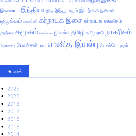
terrorism
software
இந்தியா
இயற்கை
இந்து மதம்
இணையம்
இஸ்லாம்
இந்து
கர்நாடக இசை
ஒழுக்கம்
கர்நாடக சங்கீதம்
கணினி
சமூகம்
நாகரிகம்
தமிழ்
ஜிஎன்பி
தமிழ்நாடு
குழந்தை
சென்னை
மனித இயல்பு
பெண்கள்
மனம்
மென்பொருள்
பிராமணர்
பரண்
2026
2020
2018
2017
2016
2015
2014