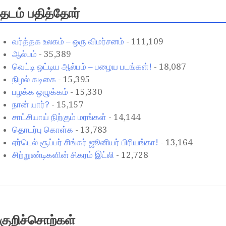
தடம் பதித்தோர்
வர்த்தக உலகம் – ஒரு விமர்சனம்
- 111,109
ஆல்பம்
- 35,389
வெட்டி ஒட்டிய ஆல்பம் – பழைய படங்கள்!
- 18,087
நிழல் கடிகை
- 15,395
பழக்க ஒழுக்கம்
- 15,330
நான் யார்?
- 15,157
சாட்சியாய் நிற்கும் மரங்கள்
- 14,144
தொடர்பு கொள்க
- 13,783
ஏர்டெல் சூப்பர் சிங்கர் ஜூனியர் பிரியங்கா!
- 13,164
சிற்றுண்டிகளின் சிகரம் இட்லி
- 12,728
குறிச்சொற்கள்