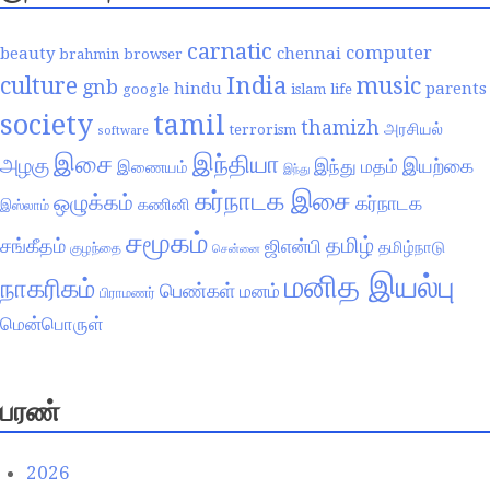
carnatic
computer
beauty
chennai
brahmin
browser
India
culture
music
gnb
hindu
parents
google
islam
life
society
tamil
thamizh
அரசியல்
terrorism
software
இசை
இந்தியா
அழகு
இயற்கை
இந்து மதம்
இணையம்
இந்து
கர்நாடக இசை
ஒழுக்கம்
கர்நாடக
கணினி
இஸ்லாம்
சமூகம்
தமிழ்
சங்கீதம்
ஜிஎன்பி
தமிழ்நாடு
குழந்தை
சென்னை
மனித இயல்பு
நாகரிகம்
பெண்கள்
மனம்
பிராமணர்
மென்பொருள்
பரண்
2026