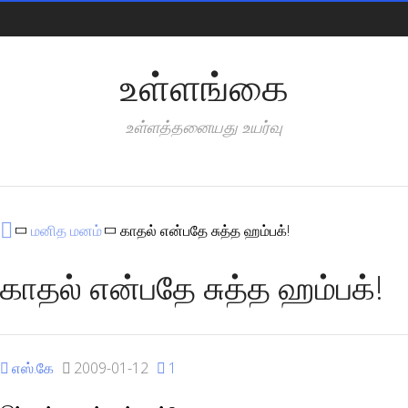
Pages
உள்ளங்கை
உள்ளத்தனையது உயர்வு
Categories
மனித மனம்
காதல் என்பதே சுத்த ஹம்பக்!
காதல் என்பதே சுத்த ஹம்பக்!
எஸ்.கே
2009-01-12
1