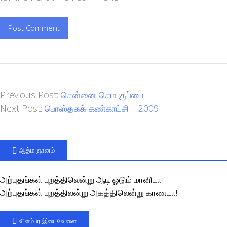
Previous Post:
சென்னை செம குப்பை
Next Post:
பொஸ்தகக் கண்காட்சி – 2009
ஆத்ம ஞானம்
அற்புதங்கள் புறத்திலென்று ஆடி ஓடும் மானிடா
அற்புதங்கள் புறத்திலன்று அகத்திலென்று காணடா!
விளம்பர இடைவேளை