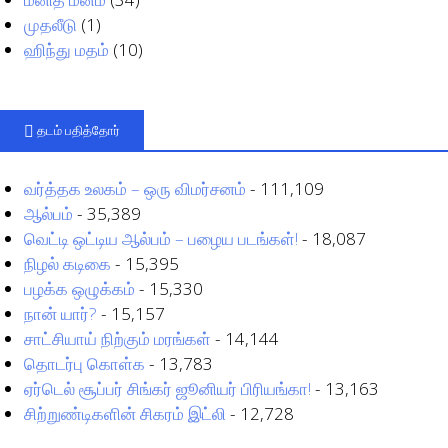
முதலீடு
(1)
ஹிந்து மதம்
(10)
தடம் பதித்தோர்
வர்த்தக உலகம் – ஒரு விமர்சனம்
- 111,109
ஆல்பம்
- 35,389
வெட்டி ஒட்டிய ஆல்பம் – பழைய படங்கள்!
- 18,087
நிழல் கடிகை
- 15,395
பழக்க ஒழுக்கம்
- 15,330
நான் யார்?
- 15,157
சாட்சியாய் நிற்கும் மரங்கள்
- 14,144
தொடர்பு கொள்க
- 13,783
ஏர்டெல் சூப்பர் சிங்கர் ஜூனியர் பிரியங்கா!
- 13,163
சிற்றுண்டிகளின் சிகரம் இட்லி
- 12,728