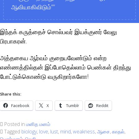
ஆவியாகிவிடும்”
இந்தக் கருத்தைச் சொல்பவர் இயக்குனர் வேலு
பிரபாகரன்.
அத்தகைய ஆர்வம் குறையவேண்டும் என்ற
எண்ணத்தில்தன் இப்போதெல்லாம் பெண்கள் திறந்து
போட்டுக்கொண்டு வருகிறார்களோ!
Share this:
Facebook
X
Tumblr
Reddit
Posted in
மனித மனம்
Tagged
biology
,
love
,
lust
,
mind
,
weakness
,
ஆசை
,
காதல்
,