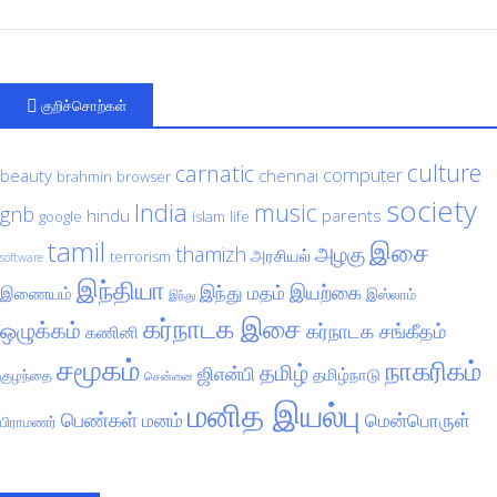
குறிச்சொற்கள்
culture
carnatic
computer
beauty
chennai
brahmin
browser
society
India
music
gnb
hindu
parents
google
islam
life
tamil
இசை
அழகு
thamizh
அரசியல்
terrorism
software
இந்தியா
இயற்கை
இந்து மதம்
இணையம்
இஸ்லாம்
இந்து
கர்நாடக இசை
ஒழுக்கம்
கர்நாடக சங்கீதம்
கணினி
சமூகம்
நாகரிகம்
தமிழ்
ஜிஎன்பி
தமிழ்நாடு
குழந்தை
சென்னை
மனித இயல்பு
பெண்கள்
மனம்
மென்பொருள்
பிராமணர்