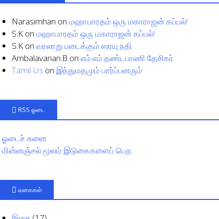
Narasimhan
on
மஹாபாரதம் ஒரு மகாராஜன் கப்பல்!
S.K
on
மஹாபாரதம் ஒரு மகாராஜன் கப்பல்!
S.K
on
வரலாறு படைக்கும் ஸரயு நதி
Ambalavanan.B
on
எம்.எம்.தண்டபாணி தேசிகர்
Tamil Us
on
இந்துமதமும் பார்ப்பனரும்
RSS ஓடை
ஓடைச் சுனை
மின்னஞ்சல் மூலம் இடுகைகளைப் பெற..
வகைகள்
இசை
(17)