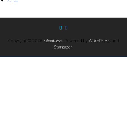
2004
Copyright © 2026
உள்ளங்கை
. Powered by
WordPress
and
Stargazer
.