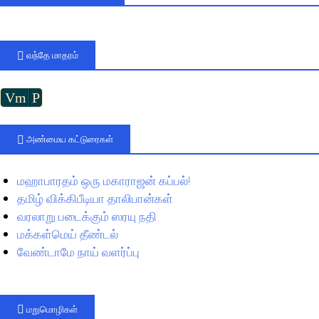
வந்தே மாதரம்
Vm
P
அண்மைய கட்டுரைகள்
மஹாபாரதம் ஒரு மகாராஜன் கப்பல்!
தமிழ் விக்கிபீடியா தாலிபான்கள்
வரலாறு படைக்கும் ஸரயு நதி
மக்கள்மெய் தீண்டல்
வேண்டாமே நாய் வளர்ப்பு
மறுமொழிகள்