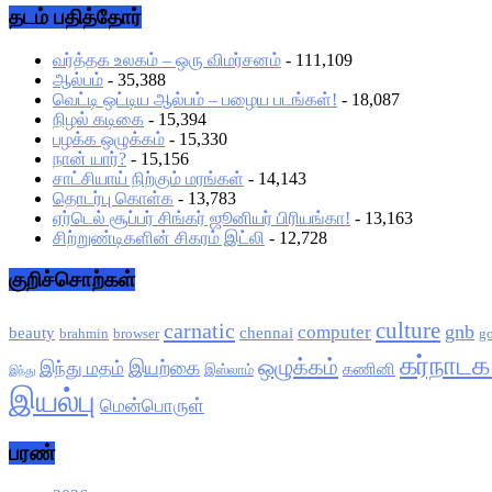
தடம் பதித்தோர்
வர்த்தக உலகம் – ஒரு விமர்சனம்
- 111,109
ஆல்பம்
- 35,388
வெட்டி ஒட்டிய ஆல்பம் – பழைய படங்கள்!
- 18,087
நிழல் கடிகை
- 15,394
பழக்க ஒழுக்கம்
- 15,330
நான் யார்?
- 15,156
சாட்சியாய் நிற்கும் மரங்கள்
- 14,143
தொடர்பு கொள்க
- 13,783
ஏர்டெல் சூப்பர் சிங்கர் ஜூனியர் பிரியங்கா!
- 13,163
சிற்றுண்டிகளின் சிகரம் இட்லி
- 12,728
குறிச்சொற்கள்
culture
carnatic
gnb
computer
beauty
chennai
brahmin
browser
g
கர்நாட
ஒழுக்கம்
இயற்கை
இந்து மதம்
கணினி
இஸ்லாம்
இந்து
இயல்பு
மென்பொருள்
பரண்