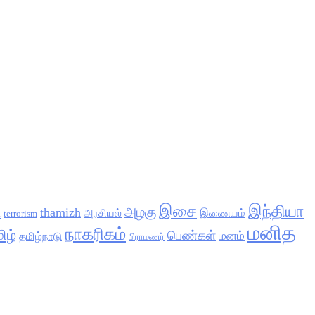
l
இசை
இந்தியா
அழகு
thamizh
அரசியல்
இணையம்
terrorism
மனித
நாகரிகம்
ிழ்
பெண்கள்
மனம்
தமிழ்நாடு
பிராமணர்