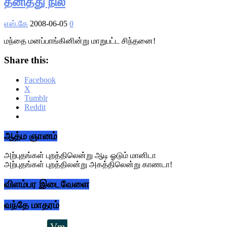
தனித்து நில்
எஸ்.கே
2008-06-05
0
மந்தை மனப்பாங்கினின்று மாறுபட்ட சிந்தனை!
Share this:
Facebook
X
Tumblr
Reddit
Primary
ஆத்ம ஞானம்
Sidebar
அற்புதங்கள் புறத்திலென்று ஆடி ஓடும் மானிடா
அற்புதங்கள் புறத்திலன்று அகத்திலென்று காணடா!
விளம்பர இடைவேளை
வந்தே மாதரம்
Vm