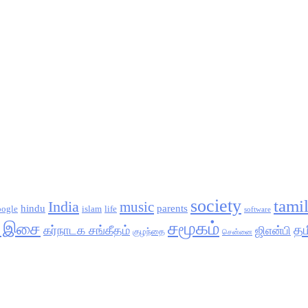
society
tami
India
music
hindu
parents
oogle
islam
life
software
சமூகம்
க இசை
தம
கர்நாடக சங்கீதம்
ஜிஎன்பி
குழந்தை
சென்னை