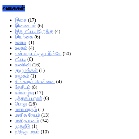
வகைகள்
இசை
(17)
இணையம்
(6)
இது எப்படி இருக்கு
(4)
இயற்கை
(6)
உணவு
(1)
உலகம்
(4)
என்ன நடக்குது இங்கே
(50)
எப்படி
(6)
கணினி
(16)
குழுமங்கள்
(1)
சமூகம்
(1)
சிங்காரச் சென்னை
(4)
தேசீயம்
(8)
நல்வாழ்வு
(17)
புத்தகப் பரண்
(6)
பொது
(26)
மகாபாரதம்
(1)
மனித நேயம்
(13)
மனித மனம்
(34)
முதலீடு
(1)
ஹிந்து மதம்
(10)