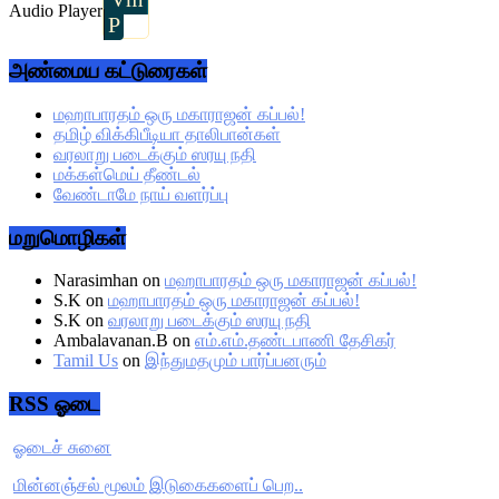
Audio Player
P
அண்மைய கட்டுரைகள்
மஹாபாரதம் ஒரு மகாராஜன் கப்பல்!
தமிழ் விக்கிபீடியா தாலிபான்கள்
வரலாறு படைக்கும் ஸரயு நதி
மக்கள்மெய் தீண்டல்
வேண்டாமே நாய் வளர்ப்பு
மறுமொழிகள்
Narasimhan
on
மஹாபாரதம் ஒரு மகாராஜன் கப்பல்!
S.K
on
மஹாபாரதம் ஒரு மகாராஜன் கப்பல்!
S.K
on
வரலாறு படைக்கும் ஸரயு நதி
Ambalavanan.B
on
எம்.எம்.தண்டபாணி தேசிகர்
Tamil Us
on
இந்துமதமும் பார்ப்பனரும்
RSS ஓடை
ஓடைச் சுனை
மின்னஞ்சல் மூலம் இடுகைகளைப் பெற..