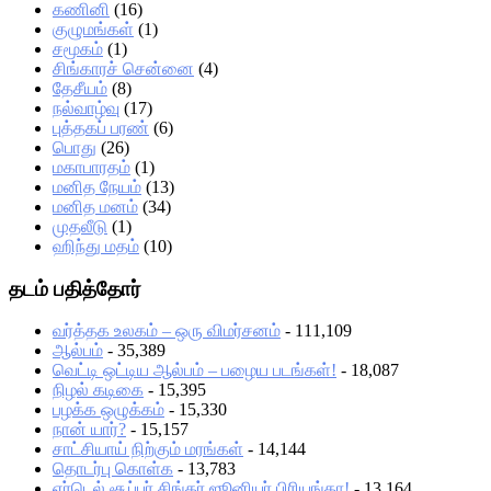
கணினி
(16)
குழுமங்கள்
(1)
சமூகம்
(1)
சிங்காரச் சென்னை
(4)
தேசீயம்
(8)
நல்வாழ்வு
(17)
புத்தகப் பரண்
(6)
பொது
(26)
மகாபாரதம்
(1)
மனித நேயம்
(13)
மனித மனம்
(34)
முதலீடு
(1)
ஹிந்து மதம்
(10)
தடம் பதித்தோர்
வர்த்தக உலகம் – ஒரு விமர்சனம்
- 111,109
ஆல்பம்
- 35,389
வெட்டி ஒட்டிய ஆல்பம் – பழைய படங்கள்!
- 18,087
நிழல் கடிகை
- 15,395
பழக்க ஒழுக்கம்
- 15,330
நான் யார்?
- 15,157
சாட்சியாய் நிற்கும் மரங்கள்
- 14,144
தொடர்பு கொள்க
- 13,783
ஏர்டெல் சூப்பர் சிங்கர் ஜூனியர் பிரியங்கா!
- 13,164