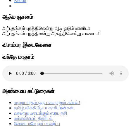
Reddit
Primary
ஆத்ம ஞானம்
Sidebar
அற்புதங்கள் புறத்திலென்று ஆடி ஓடும் மானிடா
அற்புதங்கள் புறத்திலன்று அகத்திலென்று காணடா!
விளம்பர இடைவேளை
வந்தே மாதரம்
அண்மைய கட்டுரைகள்
மஹாபாரதம் ஒரு மகாராஜன் கப்பல்!
தமிழ் விக்கிபீடியா தாலிபான்கள்
வரலாறு படைக்கும் ஸரயு நதி
மக்கள்மெய் தீண்டல்
வேண்டாமே நாய் வளர்ப்பு