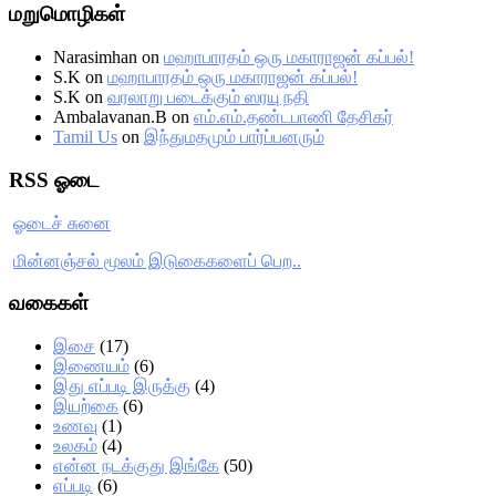
மறுமொழிகள்
Narasimhan
on
மஹாபாரதம் ஒரு மகாராஜன் கப்பல்!
S.K
on
மஹாபாரதம் ஒரு மகாராஜன் கப்பல்!
S.K
on
வரலாறு படைக்கும் ஸரயு நதி
Ambalavanan.B
on
எம்.எம்.தண்டபாணி தேசிகர்
Tamil Us
on
இந்துமதமும் பார்ப்பனரும்
RSS ஓடை
ஓடைச் சுனை
மின்னஞ்சல் மூலம் இடுகைகளைப் பெற..
வகைகள்
இசை
(17)
இணையம்
(6)
இது எப்படி இருக்கு
(4)
இயற்கை
(6)
உணவு
(1)
உலகம்
(4)
என்ன நடக்குது இங்கே
(50)
எப்படி
(6)