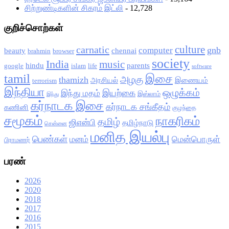
சிற்றுண்டிகளின் சிகரம் இட்லி
- 12,728
குறிச்சொற்கள்
culture
carnatic
gnb
computer
beauty
chennai
brahmin
browser
society
India
music
hindu
parents
google
islam
life
software
tamil
இசை
அழகு
thamizh
அரசியல்
இணையம்
terrorism
இந்தியா
ஒழுக்கம்
இயற்கை
இந்து மதம்
இஸ்லாம்
இந்து
கர்நாடக இசை
கர்நாடக சங்கீதம்
கணினி
குழந்தை
சமூகம்
நாகரிகம்
தமிழ்
ஜிஎன்பி
தமிழ்நாடு
சென்னை
மனித இயல்பு
பெண்கள்
மனம்
மென்பொருள்
பிராமணர்
பரண்
2026
2020
2018
2017
2016
2015