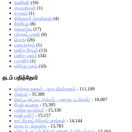
கணினி
(16)
குழுமங்கள்
(1)
சமூகம்
(1)
சிங்காரச் சென்னை
(4)
தேசீயம்
(8)
நல்வாழ்வு
(17)
புத்தகப் பரண்
(6)
பொது
(26)
மகாபாரதம்
(1)
மனித நேயம்
(13)
மனித மனம்
(34)
முதலீடு
(1)
ஹிந்து மதம்
(10)
தடம் பதித்தோர்
வர்த்தக உலகம் – ஒரு விமர்சனம்
- 111,109
ஆல்பம்
- 35,389
வெட்டி ஒட்டிய ஆல்பம் – பழைய படங்கள்!
- 18,087
நிழல் கடிகை
- 15,395
பழக்க ஒழுக்கம்
- 15,330
நான் யார்?
- 15,157
சாட்சியாய் நிற்கும் மரங்கள்
- 14,144
தொடர்பு கொள்க
- 13,783
ஏர்டெல் சூப்பர் சிங்கர் ஜூனியர் பிரியங்கா!
- 13,164