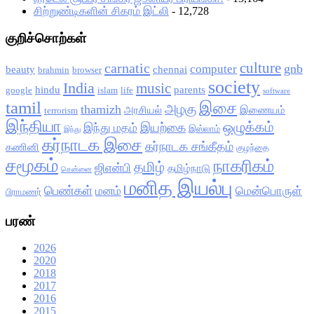
சிற்றுண்டிகளின் சிகரம் இட்லி
- 12,728
குறிச்சொற்கள்
culture
carnatic
gnb
computer
beauty
chennai
brahmin
browser
society
India
music
hindu
parents
google
islam
life
software
tamil
இசை
அழகு
thamizh
அரசியல்
இணையம்
terrorism
இந்தியா
ஒழுக்கம்
இயற்கை
இந்து மதம்
இஸ்லாம்
இந்து
கர்நாடக இசை
கர்நாடக சங்கீதம்
கணினி
குழந்தை
சமூகம்
நாகரிகம்
தமிழ்
ஜிஎன்பி
தமிழ்நாடு
சென்னை
மனித இயல்பு
பெண்கள்
மனம்
மென்பொருள்
பிராமணர்
பரண்
2026
2020
2018
2017
2016
2015