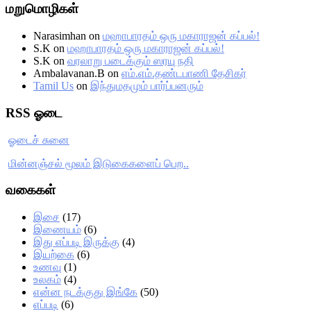
மறுமொழிகள்
Narasimhan
on
மஹாபாரதம் ஒரு மகாராஜன் கப்பல்!
S.K
on
மஹாபாரதம் ஒரு மகாராஜன் கப்பல்!
S.K
on
வரலாறு படைக்கும் ஸரயு நதி
Ambalavanan.B
on
எம்.எம்.தண்டபாணி தேசிகர்
Tamil Us
on
இந்துமதமும் பார்ப்பனரும்
RSS ஓடை
ஓடைச் சுனை
மின்னஞ்சல் மூலம் இடுகைகளைப் பெற..
வகைகள்
இசை
(17)
இணையம்
(6)
இது எப்படி இருக்கு
(4)
இயற்கை
(6)
உணவு
(1)
உலகம்
(4)
என்ன நடக்குது இங்கே
(50)
எப்படி
(6)