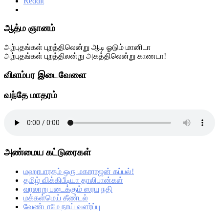
Reddit
Primary
ஆத்ம ஞானம்
Sidebar
அற்புதங்கள் புறத்திலென்று ஆடி ஓடும் மானிடா
அற்புதங்கள் புறத்திலன்று அகத்திலென்று காணடா!
விளம்பர இடைவேளை
வந்தே மாதரம்
அண்மைய கட்டுரைகள்
மஹாபாரதம் ஒரு மகாராஜன் கப்பல்!
தமிழ் விக்கிபீடியா தாலிபான்கள்
வரலாறு படைக்கும் ஸரயு நதி
மக்கள்மெய் தீண்டல்
வேண்டாமே நாய் வளர்ப்பு