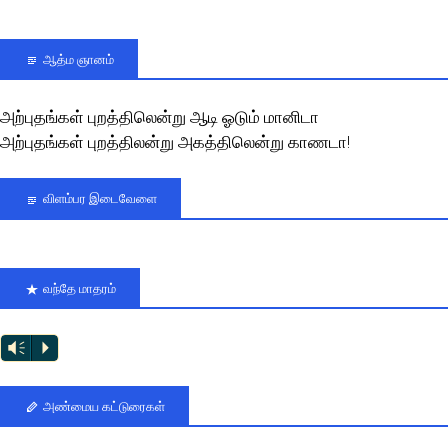
ஆத்ம ஞானம்
அற்புதங்கள் புறத்திலென்று ஆடி ஓடும் மானிடா
அற்புதங்கள் புறத்திலன்று அகத்திலென்று காணடா!
விளம்பர இடைவேளை
வந்தே மாதரம்
Vm
P
அண்மைய கட்டுரைகள்