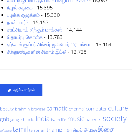
வெட்டி ஒட்டிய ஆல்பம் – பழைய படங்கள்!
- 18,087
நிழல் கடிகை
- 15,395
பழக்க ஒழுக்கம்
- 15,330
நான் யார்?
- 15,157
சாட்சியாய் நிற்கும் மரங்கள்
- 14,144
தொடர்பு கொள்க
- 13,783
ஏர்டெல் சூப்பர் சிங்கர் ஜூனியர் பிரியங்கா!
- 13,164
சிற்றுண்டிகளின் சிகரம் இட்லி
- 12,728
குறிச்சொற்கள்
culture
carnatic
computer
beauty
chennai
brahmin
browser
society
India
music
gnb
hindu
parents
google
islam
life
tamil
இசை
அழகு
thamizh
அரசியல்
terrorism
software