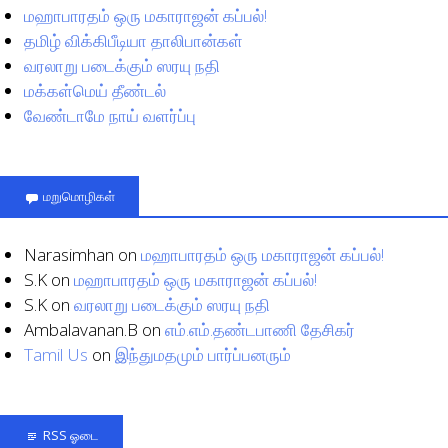
மஹாபாரதம் ஒரு மகாராஜன் கப்பல்!
தமிழ் விக்கிபீடியா தாலிபான்கள்
வரலாறு படைக்கும் ஸரயு நதி
மக்கள்மெய் தீண்டல்
வேண்டாமே நாய் வளர்ப்பு
மறுமொழிகள்
Narasimhan
on
மஹாபாரதம் ஒரு மகாராஜன் கப்பல்!
S.K
on
மஹாபாரதம் ஒரு மகாராஜன் கப்பல்!
S.K
on
வரலாறு படைக்கும் ஸரயு நதி
Ambalavanan.B
on
எம்.எம்.தண்டபாணி தேசிகர்
Tamil Us
on
இந்துமதமும் பார்ப்பனரும்
RSS ஓடை