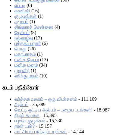
எப்படி
(6)
கணினி
(16)
குழுமங்கள்
(1)
சமூகம்
(1)
சிங்காரச் சென்னை
(4)
தேசீயம்
(8)
நல்வாழ்வு
(17)
புத்தகப் பரண்
(6)
பொது
(26)
மகாபாரதம்
(1)
மனித நேயம்
(13)
மனித மனம்
(34)
முதலீடு
(1)
ஹிந்து மதம்
(10)
தடம் பதித்தோர்
வர்த்தக உலகம் – ஒரு விமர்சனம்
- 111,109
ஆல்பம்
- 35,389
வெட்டி ஒட்டிய ஆல்பம் – பழைய படங்கள்!
- 18,087
நிழல் கடிகை
- 15,395
பழக்க ஒழுக்கம்
- 15,330
நான் யார்?
- 15,157
சாட்சியாய் நிற்கும் மரங்கள்
- 14,144