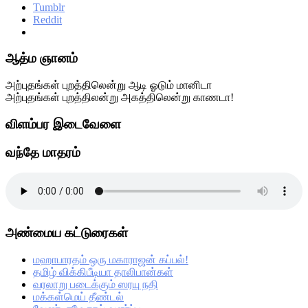
Tumblr
Reddit
Primary
ஆத்ம ஞானம்
Sidebar
அற்புதங்கள் புறத்திலென்று ஆடி ஓடும் மானிடா
அற்புதங்கள் புறத்திலன்று அகத்திலென்று காணடா!
விளம்பர இடைவேளை
வந்தே மாதரம்
அண்மைய கட்டுரைகள்
மஹாபாரதம் ஒரு மகாராஜன் கப்பல்!
தமிழ் விக்கிபீடியா தாலிபான்கள்
வரலாறு படைக்கும் ஸரயு நதி
மக்கள்மெய் தீண்டல்