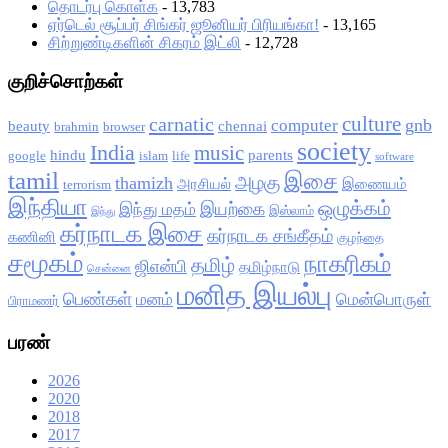
தொடர்பு கொள்க
- 13,783
ஏர்டெல் சூப்பர் சிங்கர் ஜூனியர் பிரியங்கா!
- 13,165
சிற்றுண்டிகளின் சிகரம் இட்லி
- 12,728
குறிச்சொற்கள்
culture
carnatic
gnb
computer
beauty
chennai
brahmin
browser
society
India
music
hindu
parents
google
islam
life
software
tamil
இசை
அழகு
thamizh
அரசியல்
இணையம்
terrorism
இந்தியா
ஒழுக்கம்
இயற்கை
இந்து மதம்
இஸ்லாம்
இந்து
கர்நாடக இசை
கர்நாடக சங்கீதம்
கணினி
குழந்தை
சமூகம்
நாகரிகம்
தமிழ்
ஜிஎன்பி
தமிழ்நாடு
சென்னை
மனித இயல்பு
பெண்கள்
மனம்
மென்பொருள்
பிராமணர்
பரண்
2026
2020
2018
2017