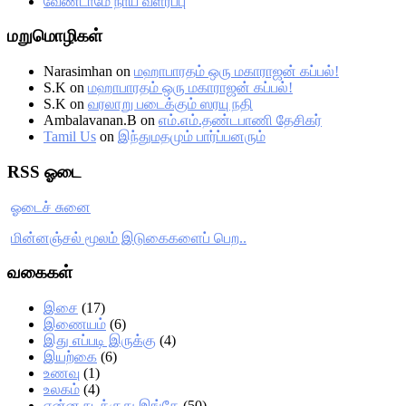
வேண்டாமே நாய் வளர்ப்பு
மறுமொழிகள்
Narasimhan
on
மஹாபாரதம் ஒரு மகாராஜன் கப்பல்!
S.K
on
மஹாபாரதம் ஒரு மகாராஜன் கப்பல்!
S.K
on
வரலாறு படைக்கும் ஸரயு நதி
Ambalavanan.B
on
எம்.எம்.தண்டபாணி தேசிகர்
Tamil Us
on
இந்துமதமும் பார்ப்பனரும்
RSS ஓடை
ஓடைச் சுனை
மின்னஞ்சல் மூலம் இடுகைகளைப் பெற..
வகைகள்
இசை
(17)
இணையம்
(6)
இது எப்படி இருக்கு
(4)
இயற்கை
(6)
உணவு
(1)
உலகம்
(4)
என்ன நடக்குது இங்கே
(50)