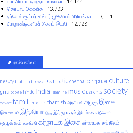
சாட்சியாய் நிற்கும் மரங்கள்
- 14,144
தொடர்பு கொள்க
- 13,783
ஏர்டெல் சூப்பர் சிங்கர் ஜூனியர் பிரியங்கா!
- 13,164
சிற்றுண்டிகளின் சிகரம் இட்லி
- 12,728
குறிச்சொற்கள்
culture
carnatic
computer
beauty
chennai
brahmin
browser
society
India
music
gnb
hindu
parents
google
islam
life
tamil
இசை
அழகு
thamizh
அரசியல்
terrorism
software
இந்தியா
இயற்கை
இந்து மதம்
இணையம்
இஸ்லாம்
இந்து
கர்நாடக இசை
ஒழுக்கம்
கர்நாடக சங்கீதம்
கணினி
சமூகம்