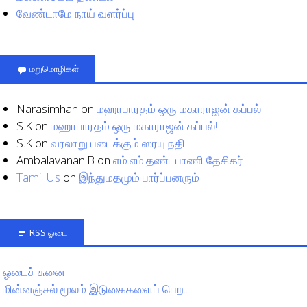
வேண்டாமே நாய் வளர்ப்பு
மறுமொழிகள்
Narasimhan
on
மஹாபாரதம் ஒரு மகாராஜன் கப்பல்!
S.K
on
மஹாபாரதம் ஒரு மகாராஜன் கப்பல்!
S.K
on
வரலாறு படைக்கும் ஸரயு நதி
Ambalavanan.B
on
எம்.எம்.தண்டபாணி தேசிகர்
Tamil Us
on
இந்துமதமும் பார்ப்பனரும்
RSS ஓடை
ஓடைச் சுனை
மின்னஞ்சல் மூலம் இடுகைகளைப் பெற..