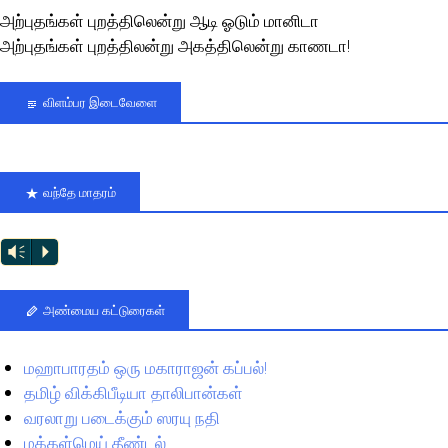
அற்புதங்கள் புறத்திலென்று ஆடி ஓடும் மானிடா
அற்புதங்கள் புறத்திலன்று அகத்திலென்று காணடா!
விளம்பர இடைவேளை
வந்தே மாதரம்
Vm
P
அண்மைய கட்டுரைகள்
மஹாபாரதம் ஒரு மகாராஜன் கப்பல்!
தமிழ் விக்கிபீடியா தாலிபான்கள்
வரலாறு படைக்கும் ஸரயு நதி
மக்கள்மெய் தீண்டல்