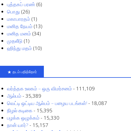
புத்தகப் பரண்
(6)
பொது
(26)
மகாபாரதம்
(1)
மனித நேயம்
(13)
மனித மனம்
(34)
முதலீடு
(1)
ஹிந்து மதம்
(10)
தடம் பதித்தோர்
வர்த்தக உலகம் – ஒரு விமர்சனம்
- 111,109
ஆல்பம்
- 35,389
வெட்டி ஒட்டிய ஆல்பம் – பழைய படங்கள்!
- 18,087
நிழல் கடிகை
- 15,395
பழக்க ஒழுக்கம்
- 15,330
நான் யார்?
- 15,157