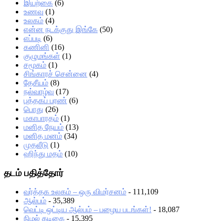
இயற்கை
(6)
உணவு
(1)
உலகம்
(4)
என்ன நடக்குது இங்கே
(50)
எப்படி
(6)
கணினி
(16)
குழுமங்கள்
(1)
சமூகம்
(1)
சிங்காரச் சென்னை
(4)
தேசீயம்
(8)
நல்வாழ்வு
(17)
புத்தகப் பரண்
(6)
பொது
(26)
மகாபாரதம்
(1)
மனித நேயம்
(13)
மனித மனம்
(34)
முதலீடு
(1)
ஹிந்து மதம்
(10)
தடம் பதித்தோர்
வர்த்தக உலகம் – ஒரு விமர்சனம்
- 111,109
ஆல்பம்
- 35,389
வெட்டி ஒட்டிய ஆல்பம் – பழைய படங்கள்!
- 18,087
நிழல் கடிகை
- 15,395