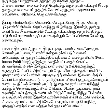
ஒரு சத்தம் யாஹூவிலிருந்தோ, ஜீடாக்கிலிருந்தோ –
அவ்வளவுதான் கவனம் சிதறி வேறிடத்துக்குத் தாவி விட்டது! இப்படி
தளத் தவளைகளாய் தத்திக் கொண்டிருந்தால் முழுமையான
செய்தியை, அறிவைப் பெறுவதென்பதேது!
இப்படி கிளிக்கிட்டுக் கொண்டே செல்லும்போது இந்த “வெட்டி
புரௌசிங்”கிலேயே நெரம் கழிந்து விடுகிறது. இரண்டு, மூன்று
மணி நேரம் இணையத்தில் மேய்ந்து விட்ட பிறகு சற்று சிந்தித்துப்
பார்ப்போமேயானால் உருப்படியாக ஒன்றும் செய்யவில்லை யென்பது
தெளிவாகும்.
நம்மை இன்னும் ஆழமாக இந்தப் புதை மணலில் உள்ளிழுத்துக்
கொண்டிருப்பவை, “ப்ளாக்” என்றழைக்கப்படும் வலைப்
பதிவுகள்தான்! ஐந்து நிமிஷத்தில் பதிவை அமைத்து விட்டு (Push-
button Publishing), ஏதேதோ மனதில் பட்டதைக் கொட்டி
விடுவார்கள். அதில் இன்னும் பலர் சென்று அங்கேயிருக்கும்
கருத்துப் பெட்டியில் அவர்கள்தம் மேதா விலாசத்தைக் காண்பிக்க
ஏதோ உளறி வைப்பார்கள். அதோடு நிற்பதில்லை. இணையத்தின்
பெயரறியா நிலையைப் (anonymity) பயன்படுத்தி ஒருவருக்கொருவர்
கண்டபடி திட்டிக் கொண்டிருப்பர். இதை சுவாரசியமாக ரசித்துப்
படித்துக் கொண்டிக்கும் சிலர் அரிப்பை அடக்க முடியாமல், நாய்
கரண்டுக் கம்பத்தைக் கண்டால் “சிர்ர்க்” என்று சிறிது பீய்ச்சுமே
அதைப்போல் எதோ இரண்டு வார்த்தைகள் சிந்தி விட்டுச் செல்வர்.
அவ்வளவுதான். மனம் அங்கேஏயே சுற்றும். நம் மறுமொழிக்கு
ஏதேனும் எதிர்வினை வந்திருக்கிறதா பார்ப்போமே”!