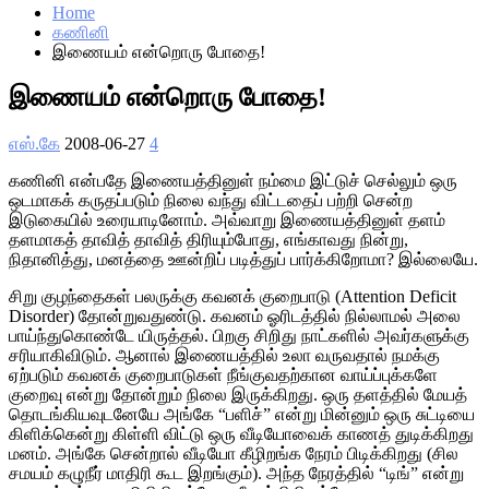
Home
கணினி
இணையம் என்றொரு போதை!
இணையம் என்றொரு போதை!
எஸ்.கே
2008-06-27
4
கணினி என்பதே இணையத்தினுள் நம்மை இட்டுச் செல்லும் ஒரு
ஒடமாகக் கருதப்படும் நிலை வந்து விட்டதைப் பற்றி சென்ற
இடுகையில் உரையாடினோம். அவ்வாறு இணையத்தினுள் தளம்
தளமாகத் தாவித் தாவித் திரியும்போது, எங்காவது நின்று,
நிதானித்து, மனத்தை ஊன்றிப் படித்துப் பார்க்கிறோமா? இல்லையே.
சிறு குழந்தைகள் பலருக்கு கவனக் குறைபாடு (Attention Deficit
Disorder) தோன்றுவதுண்டு. கவனம் ஓரிடத்தில் நில்லாமல் அலை
பாய்ந்துகொண்டே யிருத்தல். பிறகு சிறிது நாட்களில் அவர்களுக்கு
சரியாகிவிடும். ஆனால் இணையத்தில் உலா வருவதால் நமக்கு
ஏற்படும் கவனக் குறைபாடுகள் நீங்குவதற்கான வாய்ப்புக்களே
குறைவு என்று தோன்றும் நிலை இருக்கிறது. ஒரு தளத்தில் மேயத்
தொடங்கியவுடனேயே அங்கே “பளிச்” என்று மின்னும் ஒரு சுட்டியை
கிளிக்கென்று கிள்ளி விட்டு ஒரு வீடியோவைக் காணத் துடிக்கிறது
மனம். அங்கே சென்றால் வீடியோ கீழிறங்க நேரம் பிடிக்கிறது (சில
சமயம் கழுநீர் மாதிரி கூட இறங்கும்). அந்த நேரத்தில் “டிங்” என்று