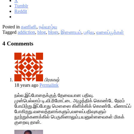
X
Tumblr
Reddit
Posted in
கணினி
,
நல்வாழ்வு
Tagged
addiction
,
blog
,
blogs
,
இணையம்
,
பதிவு
,
வலைப்பூக்கள்
4 Comments
பிரகாஷ்
18 years ago
Permalink
நல்ல,இப்போதைக்குத் தேவையான பதிவு.
முன்பெல்லாம் டி.வி.ரிமோட்டை அழுத்திக் கொண்டே நேரம்
போயிற்று.இப்போது மௌஸை கிளிக்கிக் கொண்டே வீணாய்ப்
போகிறது.வலைத்தளங்களும்,வலைப்பதிவுகளும்
நூற்றுக்கணக்கில் பெருகினாலும்,பயனுள்ளவைகள் மிகக்
குறைவு தான்.