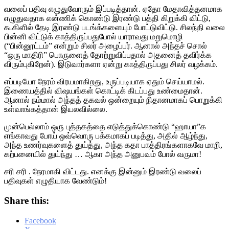
வலைப் பதிவு எழுதுவோரும் இப்படித்தான். ஏதோ மேதாவித்தனமாக
எழுதுவதாக என்ணிக் கொண்டு இரண்டு பத்தி கிறுக்கி விட்டு,
கூகிளில் தேடி இரண்டு படங்க்களையும் போட்டுவிட்டு. சிலந்தி வலை
பின்னி விட்டுக் காத்திருப்பதுபோல் யாராவது மறுமொழி
(“பின்னூட்டம்” என்றும் சிலர் அழைப்பர். ஆனால் அந்தச் சொல்
“ஒரு மாதிரி” பொருளைத் தோற்றுவிப்பதால் அதனைத் தவிர்க்க
விரும்புகிறேன்). இடுவார்களா ஏன்று காத்திருப்பது சிலர் வழக்கம்.
எப்படியோ நேரம் விரயமாகிறது, உருப்படியாக ஏதும் செய்யாமல்.
இணையத்தில் விஷயங்கள் கொட்டிக் கிடப்பது உண்மைதான்.
ஆனால் நம்மால் அந்தத் தகவல் ஒன்றையும் நிதானமாகப் பொறுக்கி
உள்வாங்கத்தான் இயலவில்லை.
முன்பெல்லாம் ஒரு புத்தகத்தை எடுத்துக்கொண்டு “ஹாயா”க
எங்காவது போய் ஒவ்வொரு பக்கமாகப் படித்து, அதில் ஆழ்ந்து,
அந்த உணர்வுகளைத் துய்த்து, அந்த கதா பாத்திரங்களாகவே மாறி,
கற்பனையில் துய்ந்து … ஆகா அந்த அனுபவம் போல் வருமா!
சரி சரி . நேரமாகி விட்டது. எனக்கு இன்னும் இரண்டு வலைப்
பதிவுகள் எழுதியாக வேண்டும்!
Share this:
Facebook