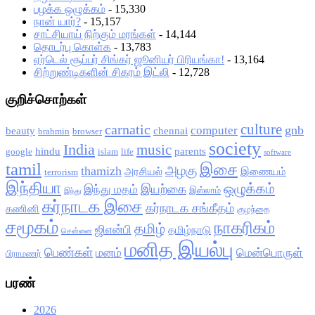
பழக்க ஒழுக்கம்
- 15,330
நான் யார்?
- 15,157
சாட்சியாய் நிற்கும் மரங்கள்
- 14,144
தொடர்பு கொள்க
- 13,783
ஏர்டெல் சூப்பர் சிங்கர் ஜூனியர் பிரியங்கா!
- 13,164
சிற்றுண்டிகளின் சிகரம் இட்லி
- 12,728
குறிச்சொற்கள்
culture
carnatic
gnb
computer
beauty
chennai
brahmin
browser
society
India
music
hindu
parents
google
islam
life
software
tamil
இசை
அழகு
thamizh
அரசியல்
இணையம்
terrorism
இந்தியா
ஒழுக்கம்
இயற்கை
இந்து மதம்
இஸ்லாம்
இந்து
கர்நாடக இசை
கர்நாடக சங்கீதம்
கணினி
குழந்தை
சமூகம்
நாகரிகம்
தமிழ்
ஜிஎன்பி
தமிழ்நாடு
சென்னை
மனித இயல்பு
பெண்கள்
மனம்
மென்பொருள்
பிராமணர்
பரண்
2026