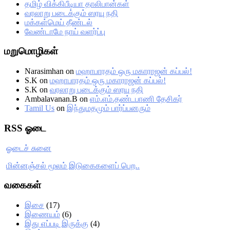
தமிழ் விக்கிபீடியா தாலிபான்கள்
வரலாறு படைக்கும் ஸரயு நதி
மக்கள்மெய் தீண்டல்
வேண்டாமே நாய் வளர்ப்பு
மறுமொழிகள்
Narasimhan
on
மஹாபாரதம் ஒரு மகாராஜன் கப்பல்!
S.K
on
மஹாபாரதம் ஒரு மகாராஜன் கப்பல்!
S.K
on
வரலாறு படைக்கும் ஸரயு நதி
Ambalavanan.B
on
எம்.எம்.தண்டபாணி தேசிகர்
Tamil Us
on
இந்துமதமும் பார்ப்பனரும்
RSS ஓடை
ஓடைச் சுனை
மின்னஞ்சல் மூலம் இடுகைகளைப் பெற..
வகைகள்
இசை
(17)
இணையம்
(6)
இது எப்படி இருக்கு
(4)