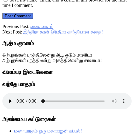
time I comment.
Previous Post:
வலைவாசம்
Next Post:
இந்திரா கான் இந்திரா காந்தியான கதை!
Primary
ஆத்ம ஞானம்
Sidebar
அற்புதங்கள் புறத்திலென்று ஆடி ஓடும் மானிடா
அற்புதங்கள் புறத்திலன்று அகத்திலென்று காணடா!
விளம்பர இடைவேளை
வந்தே மாதரம்
அண்மைய கட்டுரைகள்
மஹாபாரதம் ஒரு மகாராஜன் கப்பல்!