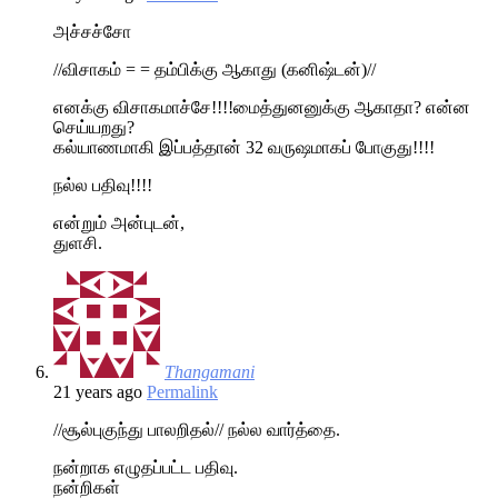
அச்சச்சோ
//விசாகம் = = தம்பிக்கு ஆகாது (கனிஷ்டன்)//
எனக்கு விசாகமாச்சே!!!!மைத்துனனுக்கு ஆகாதா? என்ன
செய்யறது?
கல்யாணமாகி இப்பத்தான் 32 வருஷமாகப் போகுது!!!!
நல்ல பதிவு!!!!
என்றும் அன்புடன்,
துளசி.
Thangamani
21 years ago
Permalink
//சூல்புகுந்து பாலறிதல்// நல்ல வார்த்தை.
நன்றாக எழுதப்பட்ட பதிவு.
நன்றிகள்