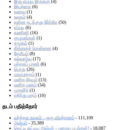
இது எப்படி இருக்கு
(4)
இயற்கை
(6)
உணவு
(1)
உலகம்
(4)
என்ன நடக்குது இங்கே
(50)
எப்படி
(6)
கணினி
(16)
குழுமங்கள்
(1)
சமூகம்
(1)
சிங்காரச் சென்னை
(4)
தேசீயம்
(8)
நல்வாழ்வு
(17)
புத்தகப் பரண்
(6)
பொது
(26)
மகாபாரதம்
(1)
மனித நேயம்
(13)
மனித மனம்
(34)
முதலீடு
(1)
ஹிந்து மதம்
(10)
தடம் பதித்தோர்
வர்த்தக உலகம் – ஒரு விமர்சனம்
- 111,109
ஆல்பம்
- 35,389
வெட்டி ஒட்டிய ஆல்பம் – பழைய படங்கள்!
- 18,087