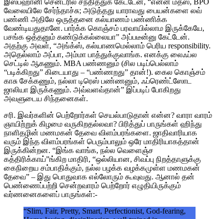
இஸ்பஹானி சென்டரில் சந்தித்துக் கேட்டேன், “என்ன மத்ஸ், BPO
வேலையிலே சேர்ந்தாச்சு; அடுத்தது யாராவது பையன்களை லவ்
பண்ணி அதிலே ஒருத்தனை கல்யாணம் பண்ணிக்க
வேண்டியதுதானே. பார்க்க கொஞ்சம் பரவாயில்லாம இருக்கேயே,
பசங்க ஒத்தனும் கண்டுக்கல்லையா” அப்படீன்னு கேட்டேன்.
அதற்கு அவள், “அங்க்ஸ், கல்யாணமெல்லாம் பெரிய responsibility.
அதெல்லாம் அப்பா, அம்மா பாத்துக்குவாங்க. எனக்கு லைஃப்ல
செட்டில் ஆகணும். MBA பண்ணனும் (சில படிப்பெல்லாம்
“படிக்கிறது” கிடையாது – “பண்ணறது” தான்!). கைல கொஞ்சம்
காசு சேக்கணும், நல்லா டிரெஸ் பண்ணனும், ஃப்ரெண்ட்ஸோட
ஜாலியா இருக்கணும். அவ்வளவ்தான்” இப்படிப் போகிறது
அவளுடைய சிந்தனைகள்.
சரி. இவர்களின் பெற்றோர்கள் செயல்பாடுதான் என்ன?
வாரா வாரம்
ஞாயிற்றுக் கிழமை வருகிறதல்லவா? பிரித்துப் பாருங்கள் ஹிந்து
நாளிதழின் மணமகன் தேவை விளம்பரங்களை. ஜாதிவாரியாக
வரும் இந்த விளம்பரங்கள் பெரும்பாலும் ஒரே மாதிரியாகத்தான்
இருக்கின்றன. “இங்க வாங்க, நல்ல வெளைஞ்ச
கத்திரிக்காய்”ங்கிற மாதிரி, “ஒல்லியான, சிவப்பு நிறத்தாளுக்கு
கைநிறைய சம்பாதிக்கும், நல்ல பழக்க வழக்கமுள்ள மணமகன்
தேவை” – இது பொதுவாக எல்லோரும் கூவுவது. ஆனால் தன்
பெண்ணைப்பற்றி சென்றவாரம் பெற்றோர் எழுதியிருக்கும்
வர்ணனைகளைப் பாருங்கள்:-
“Slim, Fair, Pretty, Smart, Perfectionist, God-fearing,