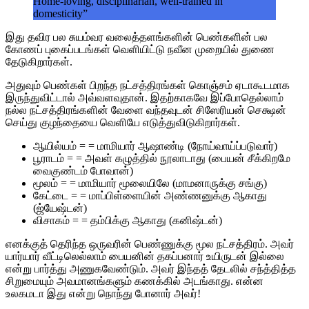
Home-loving, disciplinarian, well-trained in
domesticity”
இது தவிர பல சுயம்வர வலைத்தளங்களின் பெண்களின் பல
கோணப் புகைப்படங்கள் வெளியிட்டு நவீன முறையில் துணை
தேடுகிறார்கள்.
அதுவும் பெண்கள் பிறந்த நட்சத்திரங்கள் கொஞ்சம் ஏடாகூடமாக
இருந்துவிட்டால் அவ்வளவுதான். இதற்காகவே இப்போதெல்லாம்
நல்ல நட்சத்திரங்களின் வேளை வந்தவுடன் சிஸேரியன் செக்ஷன்
செய்து குழந்தையை வெளியே எடுத்துவிடுகிறார்கள்.
ஆயில்யம் = = மாமியார் ஆஷாண்டி (நோய்வாய்ப்படுவார்)
பூராடம் = = அவள் கழுத்தில் நூலாடாது (பையன் சீக்கிறமே
வைகுண்டம் போவான்)
மூலம் = = மாமியார் மூலையிலே (மாமனாருக்கு சங்கு)
கேட்டை = = மாப்பிள்ளையின் அண்ணனுக்கு ஆகாது
(ஜ்யேஷ்டன்)
விசாகம் = = தம்பிக்கு ஆகாது (கனிஷ்டன்)
எனக்குத் தெரிந்த ஒருவரின் பெண்ணுக்கு மூல நட்சத்திரம். அவர்
யார்யார் வீட்டிலெல்லாம் பையனின் தகப்பனார் உயிருடன் இல்லை
என்று பார்த்து அணுகவேண்டும். அவர் இந்தத் தேடலில் சந்த்தித்த
சிறுமையும் அவமானங்களும் கணக்கில் அடங்காது. என்ன
உலகமடா இது என்று நொந்து போனார் அவர்!