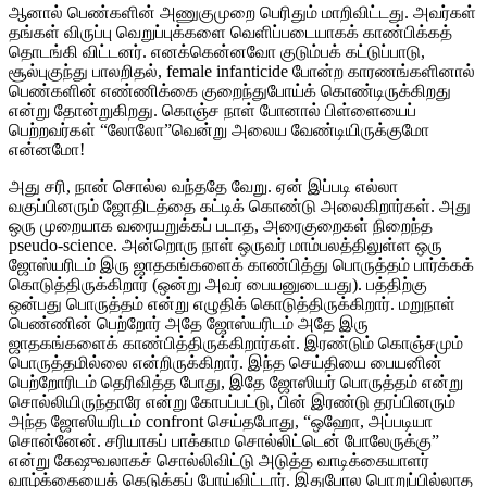
ஆனால் பெண்களின் அணுகுமுறை பெரிதும் மாறிவிட்டது. அவர்கள்
தங்கள் விருப்பு வெறுப்புக்களை வெளிப்படையாகக் காண்பிக்கத்
தொடங்கி விட்டனர். எனக்கென்னவோ குடும்பக் கட்டுப்பாடு,
சூல்புகுந்து பாலறிதல், female infanticide போன்ற காரணங்களினால்
பெண்களின் எண்ணிக்கை குறைந்துபோய்க் கொண்டிருக்கிறது
என்று தோன்றுகிறது. கொஞ்ச நாள் போனால் பிள்ளையைப்
பெற்றவர்கள் “லோலோ”வென்று அலைய வேண்டியிருக்குமோ
என்னமோ!
அது சரி, நான் சொல்ல வந்ததே வேறு. ஏன் இப்படி எல்லா
வகுப்பினரும் ஜோதிடத்தை கட்டிக் கொண்டு அலைகிறார்கள். அது
ஒரு முறையாக வரையறுக்கப் படாத, அரைகுறைகள் நிறைந்த
pseudo-science. அன்றொரு நாள் ஒருவர் மாம்பலத்திலுள்ள ஒரு
ஜோஸ்யரிடம் இரு ஜாதகங்களைக் காண்பித்து பொருத்தம் பார்க்கக்
கொடுத்திருக்கிறார் (ஒன்று அவர் பையனுடையது). பத்திற்கு
ஒன்பது பொருத்தம் என்று எழுதிக் கொடுத்திருக்கிறார். மறுநாள்
பெண்ணின் பெற்றோர் அதே ஜோஸ்யரிடம் அதே இரு
ஜாதகங்களைக் காண்பித்திருக்கிறார்கள். இரண்டும் கொஞ்சமும்
பொருத்தமில்லை என்றிருக்கிறார். இந்த செய்தியை பையனின்
பெற்றோரிடம் தெரிவித்த போது, இதே ஜோஸியர் பொருத்தம் என்று
சொல்லியிருந்தாரே என்று கோபப்பட்டு, பின் இரண்டு தரப்பினரும்
அந்த ஜோஸியரிடம் confront செய்தபோது, “ஒஹோ, அப்படியா
சொன்னேன். சரியாகப் பாக்காம சொல்லிட்டென் போலேருக்கு”
என்று கேஷுவலாகச் சொல்லிவிட்டு அடுத்த வாடிக்கையாளர்
வாழ்க்கையைக் கெடுக்கப் போய்விட்டார். இதுபோல பொறுப்பில்லாத