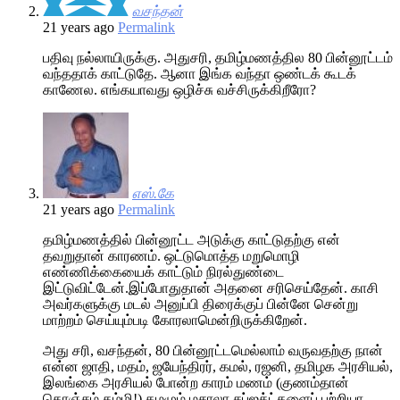
வசந்தன்
21 years ago
Permalink
பதிவு நல்லாயிருக்கு. அதுசரி, தமிழ்மணத்தில 80 பின்னூட்டம்
வந்ததாக் காட்டுதே. ஆனா இங்க வந்தா ஒண்டக் கூடக்
காணேல. எங்கயாவது ஒழிச்சு வச்சிருக்கிறீரோ?
எஸ்.கே
21 years ago
Permalink
தமிழ்மணத்தில் பின்னூட்ட அடுக்கு காட்டுதற்கு என்
தவறுதான் காரணம். ஒட்டுமொத்த மறுமொழி
எண்ணிக்கையைக் காட்டும் நிரல்துண்டை
இட்டுவிட்டேன்.இப்போதுதான் அதனை சரிசெய்தேன். காசி
அவர்களுக்கு மடல் அனுப்பி திரைக்குப் பின்னே சென்று
மாற்றம் செய்யும்படி கோரலாமென்றிருக்கிறேன்.
அது சரி, வசந்தன், 80 பின்னூட்டமெல்லாம் வருவதற்கு நான்
என்ன ஜாதி, மதம், ஜயேந்திரர், கமல், ரஜனி, தமிழக அரசியல்,
இலங்கை அரசியல் போன்ற காரம் மணம் (குணம்தான்
கொஞ்சம் கம்மி!) கமழும் மசாலா சப்ஜக்ட்களைப் பற்றியா