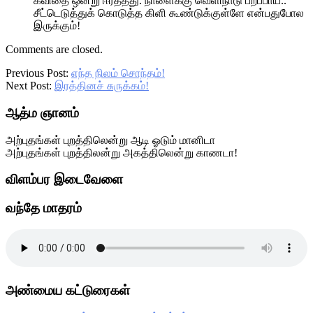
கவிதை ஒன்று ஈர்த்தது. நாளைக்கு வெளிநாடு பறப்பாய்..
சீட்டெடுத்துக் கொடுத்த கிளி கூண்டுக்குள்ளே என்பதுபோல
இருக்கும்!
Comments are closed.
Previous Post:
எந்த நிலம் சொந்தம்!
Next Post:
இரத்தினச் சுருக்கம்!
Primary
ஆத்ம ஞானம்
Sidebar
அற்புதங்கள் புறத்திலென்று ஆடி ஓடும் மானிடா
அற்புதங்கள் புறத்திலன்று அகத்திலென்று காணடா!
விளம்பர இடைவேளை
வந்தே மாதரம்
அண்மைய கட்டுரைகள்