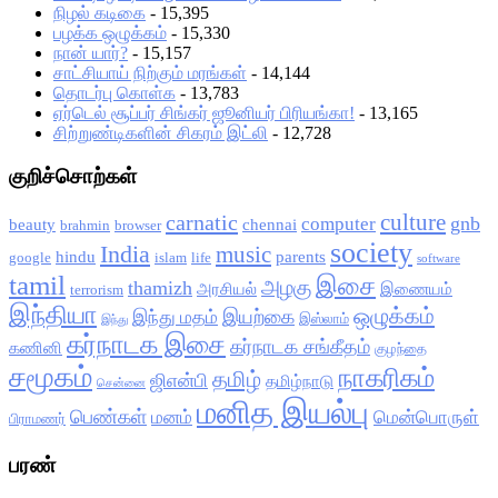
நிழல் கடிகை
- 15,395
பழக்க ஒழுக்கம்
- 15,330
நான் யார்?
- 15,157
சாட்சியாய் நிற்கும் மரங்கள்
- 14,144
தொடர்பு கொள்க
- 13,783
ஏர்டெல் சூப்பர் சிங்கர் ஜூனியர் பிரியங்கா!
- 13,165
சிற்றுண்டிகளின் சிகரம் இட்லி
- 12,728
குறிச்சொற்கள்
culture
carnatic
gnb
computer
beauty
chennai
brahmin
browser
society
India
music
hindu
parents
google
islam
life
software
tamil
இசை
அழகு
thamizh
அரசியல்
இணையம்
terrorism
இந்தியா
ஒழுக்கம்
இயற்கை
இந்து மதம்
இஸ்லாம்
இந்து
கர்நாடக இசை
கர்நாடக சங்கீதம்
கணினி
குழந்தை
சமூகம்
நாகரிகம்
தமிழ்
ஜிஎன்பி
தமிழ்நாடு
சென்னை
மனித இயல்பு
பெண்கள்
மனம்
மென்பொருள்
பிராமணர்
பரண்