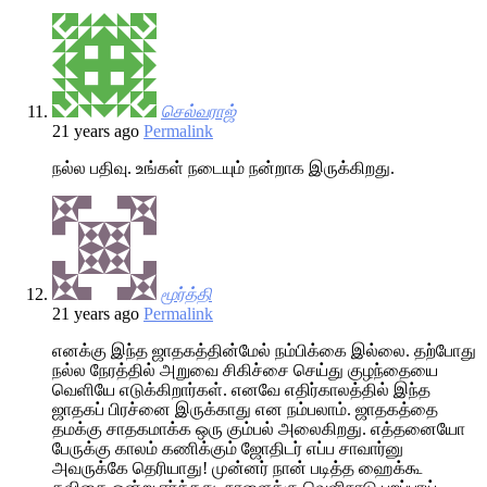
செல்வராஜ்
21 years ago
Permalink
நல்ல பதிவு. உங்கள் நடையும் நன்றாக இருக்கிறது.
மூர்த்தி
21 years ago
Permalink
எனக்கு இந்த ஜாதகத்தின்மேல் நம்பிக்கை இல்லை. தற்போது
நல்ல நேரத்தில் அறுவை சிகிச்சை செய்து குழந்தையை
வெளியே எடுக்கிறார்கள். எனவே எதிர்காலத்தில் இந்த
ஜாதகப் பிரச்னை இருக்காது என நம்பலாம். ஜாதகத்தை
தமக்கு சாதகமாக்க ஒரு கும்பல் அலைகிறது. எத்தனையோ
பேருக்கு காலம் கணிக்கும் ஜோதிடர் எப்ப சாவார்னு
அவருக்கே தெரியாது! முன்னர் நான் படித்த ஹைக்கூ