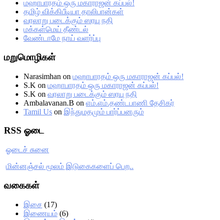
மஹாபாரதம் ஒரு மகாராஜன் கப்பல்!
தமிழ் விக்கிபீடியா தாலிபான்கள்
வரலாறு படைக்கும் ஸரயு நதி
மக்கள்மெய் தீண்டல்
வேண்டாமே நாய் வளர்ப்பு
மறுமொழிகள்
Narasimhan
on
மஹாபாரதம் ஒரு மகாராஜன் கப்பல்!
S.K
on
மஹாபாரதம் ஒரு மகாராஜன் கப்பல்!
S.K
on
வரலாறு படைக்கும் ஸரயு நதி
Ambalavanan.B
on
எம்.எம்.தண்டபாணி தேசிகர்
Tamil Us
on
இந்துமதமும் பார்ப்பனரும்
RSS ஓடை
ஓடைச் சுனை
மின்னஞ்சல் மூலம் இடுகைகளைப் பெற..
வகைகள்
இசை
(17)
இணையம்
(6)