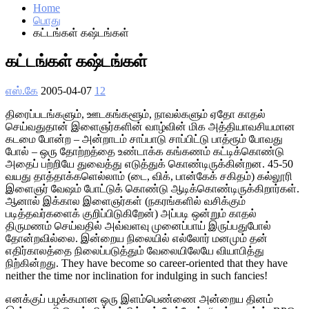
Home
பொது
கட்டங்கள் கஷ்டங்கள்
கட்டங்கள் கஷ்டங்கள்
எஸ்.கே
2005-04-07
12
திரைப்படங்களும், ஊடகங்களூம், நாவல்களும் ஏதோ காதல்
செய்வதுதான் இளைஞர்களின் வாழ்வின் மிக அத்தியாவசியமான
கடமை போன்ற – அன்றாடம் சாப்பாடு சாப்பிட்டு பாத்ரூம் போவது
போல் – ஒரு தோற்றத்தை உண்டாக்க கங்கணம் கட்டிக்கொண்டு
அதைப் பற்றியே துவைத்து எடுத்துக் கொண்டிருக்கின்றன. 45-50
வயது தாத்தாக்களெல்லாம் (டை, விக், பான்கேக் சகிதம்) கல்லூரி
இளைஞர் வேஷம் போட்டுக் கொண்டு ஆடிக்கொண்டிருக்கிறார்கள்.
ஆனால் இக்கால இளைஞர்கள் (நகரங்களில் வசிக்கும்
படித்தவர்களைக் குறிப்பிடுகிறேன்) அப்படி ஒன்றும் காதல்
திருமணம் செய்வதில் அவ்வளவு முனைப்பாய் இருப்பதுபோல்
தோன்றவில்லை. இன்றைய நிலையில் எல்லோர் மனமும் தன்
எதிர்காலத்தை நிலைப்படுத்தும் வேலையிலேயே வியாபித்து
நிற்கின்றது. They have become so career-oriented that they have
neither the time nor inclination for indulging in such fancies!
எனக்குப் பழக்கமான ஒரு இளம்பெண்ணை அன்றைய தினம்