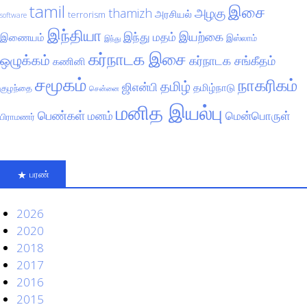
tamil
இசை
அழகு
thamizh
அரசியல்
terrorism
software
இந்தியா
இயற்கை
இந்து மதம்
இணையம்
இஸ்லாம்
இந்து
கர்நாடக இசை
ஒழுக்கம்
கர்நாடக சங்கீதம்
கணினி
சமூகம்
நாகரிகம்
தமிழ்
ஜிஎன்பி
தமிழ்நாடு
குழந்தை
சென்னை
மனித இயல்பு
பெண்கள்
மனம்
மென்பொருள்
பிராமணர்
பரண்
2026
2020
2018
2017
2016
2015