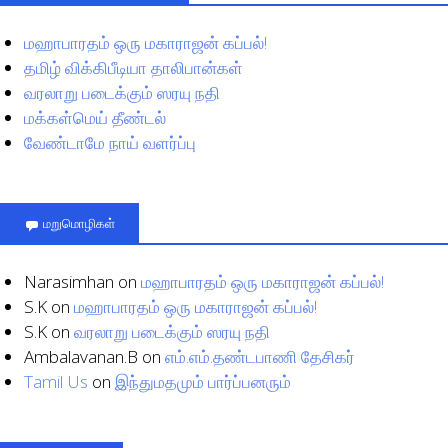
மஹாபாரதம் ஒரு மகாராஜன் கப்பல்!
தமிழ் விக்கிபீடியா தாலிபான்கள்
வரலாறு படைக்கும் ஸரயு நதி
மக்கள்மெய் தீண்டல்
வேண்டாமே நாய் வளர்ப்பு
மறுமொழிகள்
Narasimhan
on
மஹாபாரதம் ஒரு மகாராஜன் கப்பல்!
S.K
on
மஹாபாரதம் ஒரு மகாராஜன் கப்பல்!
S.K
on
வரலாறு படைக்கும் ஸரயு நதி
Ambalavanan.B
on
எம்.எம்.தண்டபாணி தேசிகர்
Tamil Us
on
இந்துமதமும் பார்ப்பனரும்