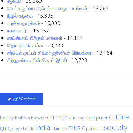
ஆல்பம்
- 35,389
வெட்டி ஒட்டிய ஆல்பம் – பழைய படங்கள்!
- 18,087
நிழல் கடிகை
- 15,395
பழக்க ஒழுக்கம்
- 15,330
நான் யார்?
- 15,157
சாட்சியாய் நிற்கும் மரங்கள்
- 14,144
தொடர்பு கொள்க
- 13,783
ஏர்டெல் சூப்பர் சிங்கர் ஜூனியர் பிரியங்கா!
- 13,164
சிற்றுண்டிகளின் சிகரம் இட்லி
- 12,728
குறிச்சொற்கள்
culture
carnatic
computer
beauty
chennai
brahmin
browser
society
India
music
gnb
hindu
parents
google
islam
life