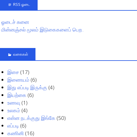
RSS ஓடை
ஓடைச் சுனை
மின்னஞ்சல் மூலம் இடுகைகளைப் பெற..
வகைகள்
இசை
(17)
இணையம்
(6)
இது எப்படி இருக்கு
(4)
இயற்கை
(6)
உணவு
(1)
உலகம்
(4)
என்ன நடக்குது இங்கே
(50)
எப்படி
(6)
கணினி
(16)