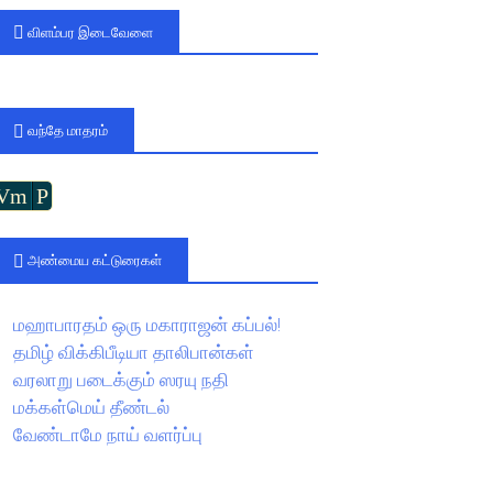
விளம்பர இடைவேளை
வந்தே மாதரம்
Vm
P
அண்மைய கட்டுரைகள்
மஹாபாரதம் ஒரு மகாராஜன் கப்பல்!
தமிழ் விக்கிபீடியா தாலிபான்கள்
வரலாறு படைக்கும் ஸரயு நதி
மக்கள்மெய் தீண்டல்
வேண்டாமே நாய் வளர்ப்பு