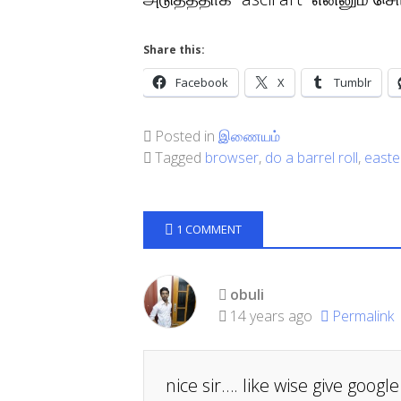
Share this:
Facebook
X
Tumblr
Posted in
இணையம்
Tagged
browser
,
do a barrel roll
,
easte
1 COMMENT
obuli
14 years ago
Permalink
nice sir…. like wise give googl