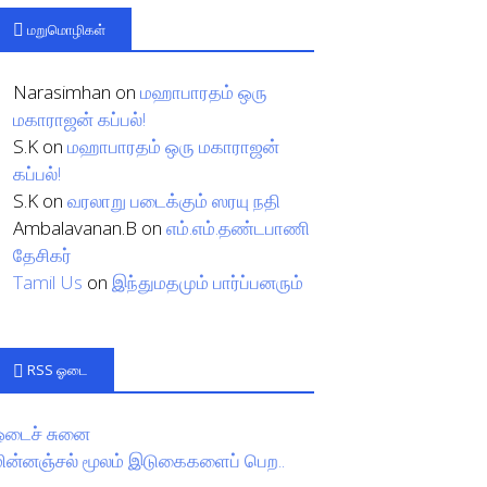
மறுமொழிகள்
Narasimhan
on
மஹாபாரதம் ஒரு
மகாராஜன் கப்பல்!
S.K
on
மஹாபாரதம் ஒரு மகாராஜன்
கப்பல்!
S.K
on
வரலாறு படைக்கும் ஸரயு நதி
Ambalavanan.B
on
எம்.எம்.தண்டபாணி
தேசிகர்
Tamil Us
on
இந்துமதமும் பார்ப்பனரும்
RSS ஓடை
ஓடைச் சுனை
மின்னஞ்சல் மூலம் இடுகைகளைப் பெற..