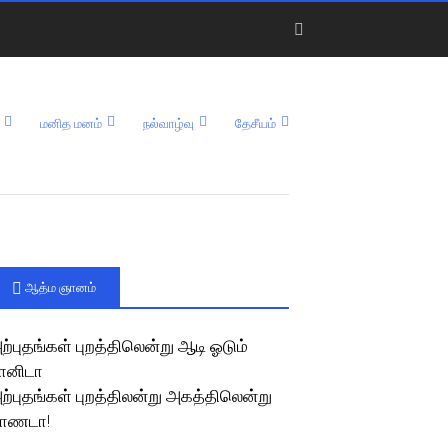
மனித மனம்
நல்வாழ்வு
தேசீயம்
ஆத்ம ஞானம்
ற்புதங்கள் புறத்திலென்று ஆடி ஓடும்
ானிடா
ற்புதங்கள் புறத்திலன்று அகத்திலென்று
ாணடா!