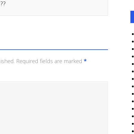
??
ished.
Required fields are marked
*