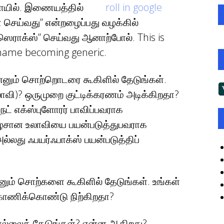
ாயில். இணையத்தில்
 செய்வது” என்றழைப்பது வழக்கில்
 “ஸெராக்ஸ்” செய்வது ஆனாற்போல். This is
name becoming generic.
என்னும் சொற்றொடரை கூகிளில் தேடுங்கள்.
ாவி)? ஒருமுறை குட்டிக்கரணம் அடிக்கிறதா?
ட் எக்ஸ்புளோரர் பாவிப்பவராக
பழசான உலாவியை பயன்படுத்துபவராக
ல்லது ஃபயர்ஃபாக்ஸ் பயன்படுத்திப்
்னும் சொற்களை கூகிளில் தேடுங்கள். உங்கள்
 கோணிக்கொண்டு நிற்கிறதா?
சொல்லைத் தேடுங்கள்? என்ன ஆகிறது?