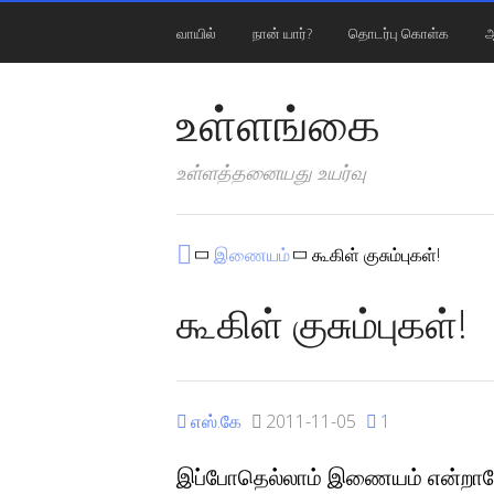
வாயில்
நான் யார்?
தொடர்பு கொள்க
ஆ
உள்ளங்கை
உள்ளத்தனையது உயர்வு
இணையம்
கூகிள் குசும்புகள்!
கூகிள் குசும்புகள்!
எஸ்.கே
2011-11-05
1
இப்போதெல்லாம் இணையம் என்றாலே