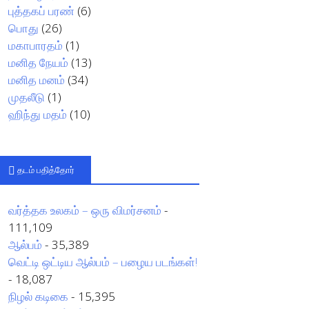
புத்தகப் பரண்
(6)
பொது
(26)
மகாபாரதம்
(1)
மனித நேயம்
(13)
மனித மனம்
(34)
முதலீடு
(1)
ஹிந்து மதம்
(10)
தடம் பதித்தோர்
வர்த்தக உலகம் – ஒரு விமர்சனம்
-
111,109
ஆல்பம்
- 35,389
வெட்டி ஒட்டிய ஆல்பம் – பழைய படங்கள்!
- 18,087
நிழல் கடிகை
- 15,395