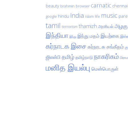
carnatic
beauty
chennai
brahmin
browser
India
music
hindu
pare
google
islam
life
tamil
அழகு
thamizh
அரசியல்
terrorism
இந்தியா
இயற்கை
இந்து மதம்
இஸ்ல
இந்து
கர்நாடக இசை
கர்நாடக சங்கீதம்
க
நாகரிகம்
தமிழ்
ஜிஎன்பி
தமிழ்நாடு
பிரா
மனித இயல்பு
மென்பொருள்