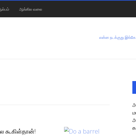
ல்பம்
ஆங்கில வலை
என்ன நடக்குது இங்கே
அ
ம
அ
க
 கூகிள்தான்!