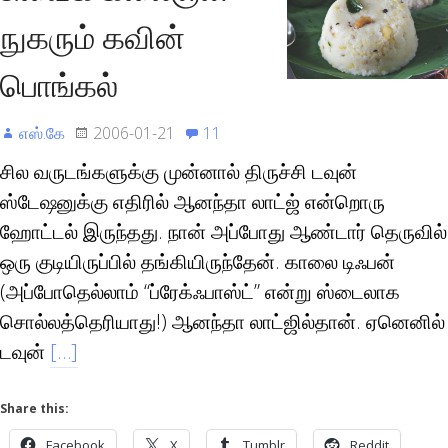
நுகரும் கவின்
பொங்கல்
எஸ்.கே
2006-01-21
11
சில வருடங்களுக்கு முன்னால் திருச்சி டவுன்
ஸ்டேஷனுக்கு எதிரில் ஆனந்தா லாட்ஜ் என்றொரு
ஹோட்டல் இருந்தது. நான் அப்போது ஆண்டார் தெருவில்
ஒரு குடியிருப்பில் தங்கியிருந்தேன். காலை டிஃபன்
(அப்போதெல்லாம் “ப்ரேக்ஃபாஸ்ட்” என்று ஸ்டைலாக
சொல்லத்தெரியாது!) ஆனந்தா லாட்ஜில்தான். ஏனெனில்
டவுன்
[…]
Share this:
Facebook
X
Tumblr
Reddit