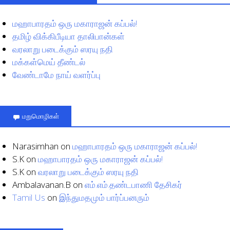
மஹாபாரதம் ஒரு மகாராஜன் கப்பல்!
தமிழ் விக்கிபீடியா தாலிபான்கள்
வரலாறு படைக்கும் ஸரயு நதி
மக்கள்மெய் தீண்டல்
வேண்டாமே நாய் வளர்ப்பு
மறுமொழிகள்
Narasimhan
on
மஹாபாரதம் ஒரு மகாராஜன் கப்பல்!
S.K
on
மஹாபாரதம் ஒரு மகாராஜன் கப்பல்!
S.K
on
வரலாறு படைக்கும் ஸரயு நதி
Ambalavanan.B
on
எம்.எம்.தண்டபாணி தேசிகர்
Tamil Us
on
இந்துமதமும் பார்ப்பனரும்