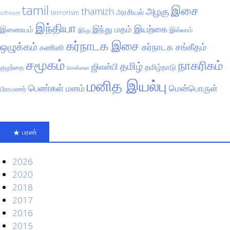
tamil
இசை
அழகு
thamizh
அரசியல்
terrorism
software
இந்தியா
இயற்கை
இந்து மதம்
இணையம்
இஸ்லாம்
இந்து
கர்நாடக இசை
ஒழுக்கம்
கர்நாடக சங்கீதம்
கணினி
சமூகம்
நாகரிகம்
தமிழ்
ஜிஎன்பி
தமிழ்நாடு
குழந்தை
சென்னை
மனித இயல்பு
பெண்கள்
மனம்
மென்பொருள்
பிராமணர்
பரண்
2026
2020
2018
2017
2016
2015