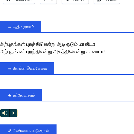
ஆத்ம ஞானம்
அற்புதங்கள் புறத்திலென்று ஆடி ஓடும் மானிடா
அற்புதங்கள் புறத்திலன்று அகத்திலென்று காணடா!
விளம்பர இடைவேளை
வந்தே மாதரம்
Vm
P
அண்மைய கட்டுரைகள்