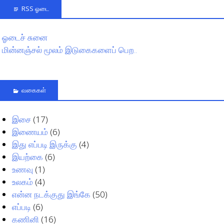
RSS ஓடை
ஓடைச் சுனை
மின்னஞ்சல் மூலம் இடுகைகளைப் பெற..
வகைகள்
இசை
(17)
இணையம்
(6)
இது எப்படி இருக்கு
(4)
இயற்கை
(6)
உணவு
(1)
உலகம்
(4)
என்ன நடக்குது இங்கே
(50)
எப்படி
(6)
கணினி
(16)