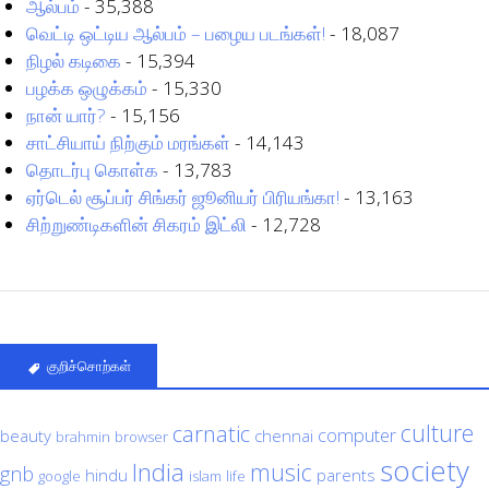
ஆல்பம்
- 35,388
வெட்டி ஒட்டிய ஆல்பம் – பழைய படங்கள்!
- 18,087
நிழல் கடிகை
- 15,394
பழக்க ஒழுக்கம்
- 15,330
நான் யார்?
- 15,156
சாட்சியாய் நிற்கும் மரங்கள்
- 14,143
தொடர்பு கொள்க
- 13,783
ஏர்டெல் சூப்பர் சிங்கர் ஜூனியர் பிரியங்கா!
- 13,163
சிற்றுண்டிகளின் சிகரம் இட்லி
- 12,728
குறிச்சொற்கள்
culture
carnatic
computer
beauty
chennai
brahmin
browser
society
India
music
gnb
hindu
parents
google
islam
life