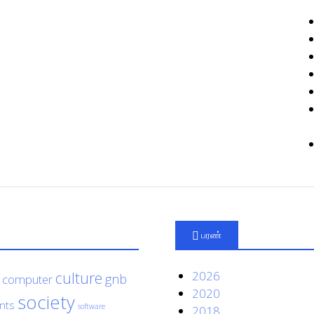
பரண்
culture
2026
gnb
computer
2020
society
nts
software
2018