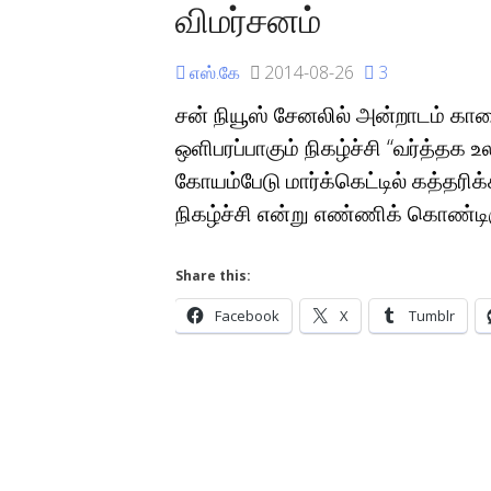
விமர்சனம்
எஸ்.கே
2014-08-26
3
சன் நியூஸ் சேனலில் அன்றாடம் க
ஒளிபரப்பாகும் நிகழ்ச்சி “வர்த்தக
கோயம்பேடு மார்க்கெட்டில் கத்தரி
நிகழ்ச்சி என்று எண்ணிக் கொண்டி
Share this:
Facebook
X
Tumblr