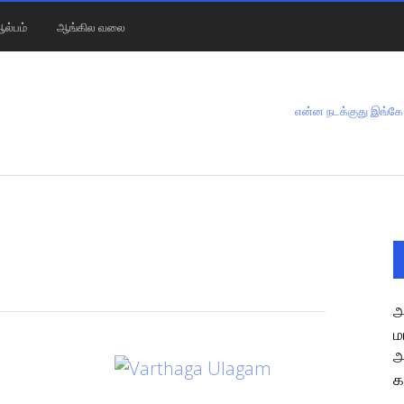
ல்பம்
ஆங்கில வலை
என்ன நடக்குது இங்கே
அ
ம
அ
க