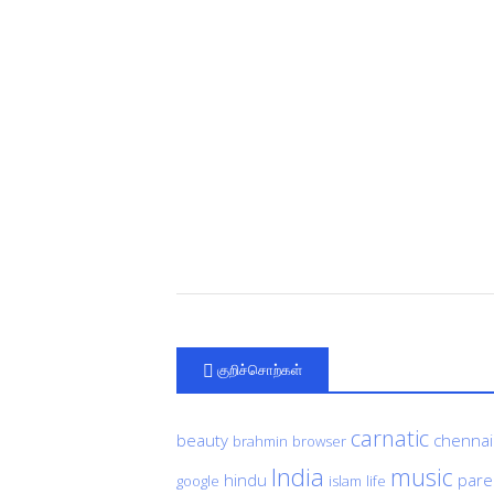
குறிச்சொற்கள்
carnatic
beauty
chennai
brahmin
browser
India
music
hindu
pare
google
islam
life