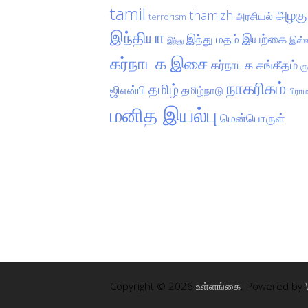
tamil
அழகு
thamizh
அரசியல்
terrorism
இந்தியா
இயற்கை
இந்து மதம்
இஸ்ல
இந்து
கர்நாடக இசை
கர்நாடக சங்கீதம்
க
நாகரிகம்
தமிழ்
ஜிஎன்பி
தமிழ்நாடு
பிரா
மனித இயல்பு
மென்பொருள்
Copyright © 2026
உள்ளங்கை
. Powered by