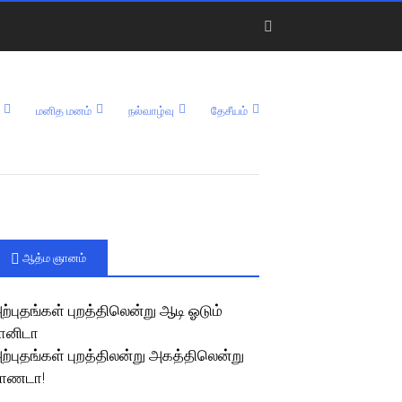
மனித மனம்
நல்வாழ்வு
தேசீயம்
ஆத்ம ஞானம்
ற்புதங்கள் புறத்திலென்று ஆடி ஓடும்
ானிடா
ற்புதங்கள் புறத்திலன்று அகத்திலென்று
ாணடா!