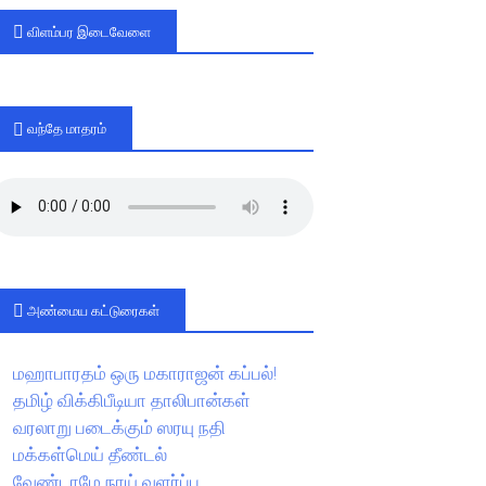
விளம்பர இடைவேளை
வந்தே மாதரம்
அண்மைய கட்டுரைகள்
மஹாபாரதம் ஒரு மகாராஜன் கப்பல்!
தமிழ் விக்கிபீடியா தாலிபான்கள்
வரலாறு படைக்கும் ஸரயு நதி
மக்கள்மெய் தீண்டல்
வேண்டாமே நாய் வளர்ப்பு