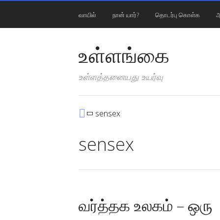
வாயில்
நான் யார்?
தொடர்பு கொள்க
ஆ
உள்ளங்கை
உள்ளத்தனையது உயர்வு
sensex
sensex
வர்த்தக உலகம் – ஒரு