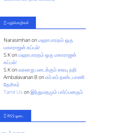
மறுமொழிகள்
Narasimhan
on
மஹாபாரதம் ஒரு
மகாராஜன் கப்பல்!
S.K
on
மஹாபாரதம் ஒரு மகாராஜன்
கப்பல்!
S.K
on
வரலாறு படைக்கும் ஸரயு நதி
Ambalavanan.B
on
எம்.எம்.தண்டபாணி
தேசிகர்
Tamil Us
on
இந்துமதமும் பார்ப்பனரும்
RSS ஓடை
ஓடைச் சுனை