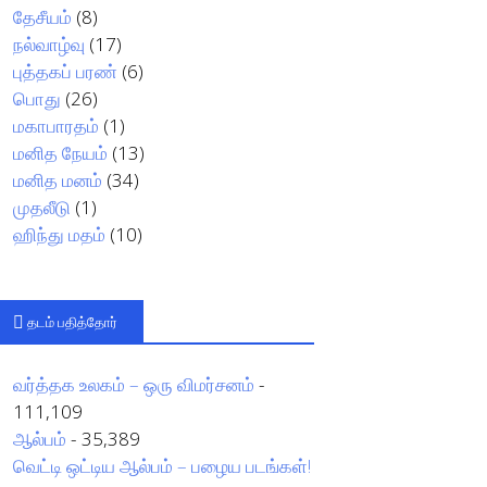
தேசீயம்
(8)
நல்வாழ்வு
(17)
புத்தகப் பரண்
(6)
பொது
(26)
மகாபாரதம்
(1)
மனித நேயம்
(13)
மனித மனம்
(34)
முதலீடு
(1)
ஹிந்து மதம்
(10)
தடம் பதித்தோர்
வர்த்தக உலகம் – ஒரு விமர்சனம்
-
111,109
ஆல்பம்
- 35,389
வெட்டி ஒட்டிய ஆல்பம் – பழைய படங்கள்!