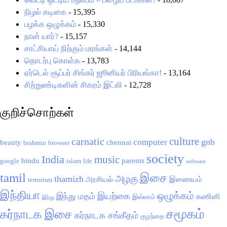
நிழல் கடிகை
- 15,395
பழக்க ஒழுக்கம்
- 15,330
நான் யார்?
- 15,157
சாட்சியாய் நிற்கும் மரங்கள்
- 14,144
தொடர்பு கொள்க
- 13,783
ஏர்டெல் சூப்பர் சிங்கர் ஜூனியர் பிரியங்கா!
- 13,164
சிற்றுண்டிகளின் சிகரம் இட்லி
- 12,728
குறிச்சொற்கள்
culture
carnatic
gnb
computer
beauty
chennai
brahmin
browser
society
India
music
hindu
parents
google
islam
life
software
tamil
இசை
அழகு
thamizh
அரசியல்
இணையம்
terrorism
இந்தியா
ஒழுக்கம்
இயற்கை
இந்து மதம்
கணினி
இஸ்லாம்
இந்து
சமூகம்
கர்நாடக இசை
கர்நாடக சங்கீதம்
குழந்தை