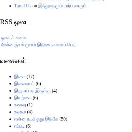
Tamil Us
on
இந்துமதமும் பார்ப்பனரும்
RSS ஓடை
ஓடைச் சுனை
மின்னஞ்சல் மூலம் இடுகைகளைப் பெற..
வகைகள்
இசை
(17)
இணையம்
(6)
இது எப்படி இருக்கு
(4)
இயற்கை
(6)
உணவு
(1)
உலகம்
(4)
என்ன நடக்குது இங்கே
(50)
எப்படி
(6)