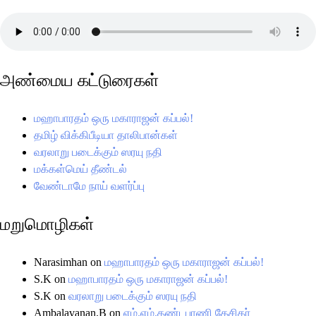
அண்மைய கட்டுரைகள்
மஹாபாரதம் ஒரு மகாராஜன் கப்பல்!
தமிழ் விக்கிபீடியா தாலிபான்கள்
வரலாறு படைக்கும் ஸரயு நதி
மக்கள்மெய் தீண்டல்
வேண்டாமே நாய் வளர்ப்பு
மறுமொழிகள்
Narasimhan
on
மஹாபாரதம் ஒரு மகாராஜன் கப்பல்!
S.K
on
மஹாபாரதம் ஒரு மகாராஜன் கப்பல்!
S.K
on
வரலாறு படைக்கும் ஸரயு நதி
Ambalavanan.B
on
எம்.எம்.தண்டபாணி தேசிகர்