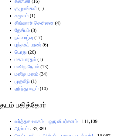
கணினி
(16)
குழுமங்கள்
(1)
சமூகம்
(1)
சிங்காரச் சென்னை
(4)
தேசீயம்
(8)
நல்வாழ்வு
(17)
புத்தகப் பரண்
(6)
பொது
(26)
மகாபாரதம்
(1)
மனித நேயம்
(13)
மனித மனம்
(34)
முதலீடு
(1)
ஹிந்து மதம்
(10)
தடம் பதித்தோர்
வர்த்தக உலகம் – ஒரு விமர்சனம்
- 111,109
ஆல்பம்
- 35,389
வெட்டி ஒட்டிய ஆல்பம் – பழைய படங்கள்!
- 18,087