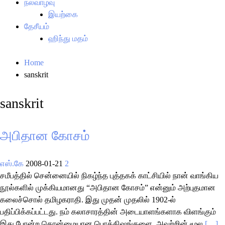
நல்வாழ்வு
இயற்கை
தேசீயம்
ஹிந்து மதம்
Home
sanskrit
sanskrit
அபிதான கோசம்
எஸ்.கே
2008-01-21
2
சமீபத்தில் சென்னையில் நிகழ்ந்த புத்தகக் காட்சியில் நான் வாங்கிய
நூல்களில் முக்கியமானது “அபிதான கோசம்” என்னும் அற்புதமான
கலைச்சொல் தமிழகராதி. இது முதன் முதலில் 1902-ல்
பதிப்பிக்கப்பட்டது. நம் கலாசாரத்தின் அடையாளங்களாக விளங்கும்
இது போன்ற தொன்மையான பொக்கிஷங்களை, அவற்றின் மூல
[…]