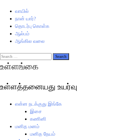
வாயில்
நான் யார்?
தொடர்பு கொள்க
ஆல்பம்
ஆங்கில வலை
உள்ளங்கை
உள்ளத்தனையது உயர்வு
என்ன நடக்குது இங்கே
இசை
கணினி
மனித மனம்
மனித நேயம்