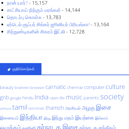
நான் யார்?
- 15,157
சாட்சியாய் நிற்கும் மரங்கள்
- 14,144
தொடர்பு கொள்க
- 13,783
ஏர்டெல் சூப்பர் சிங்கர் ஜூனியர் பிரியங்கா!
- 13,164
சிற்றுண்டிகளின் சிகரம் இட்லி
- 12,728
குறிச்சொற்கள்
culture
carnatic
computer
beauty
chennai
brahmin
browser
society
India
music
gnb
hindu
parents
google
islam
life
tamil
இசை
அழகு
thamizh
அரசியல்
terrorism
software
இந்தியா
இயற்கை
இந்து மதம்
இணையம்
இஸ்லாம்
இந்து
கர்நாடக இசை
ஒழுக்கம்
கர்நாடக சங்கீதம்
கணினி