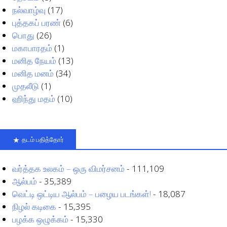
நல்வாழ்வு
(17)
புத்தகப் பரண்
(6)
பொது
(26)
மகாபாரதம்
(1)
மனித நேயம்
(13)
மனித மனம்
(34)
முதலீடு
(1)
ஹிந்து மதம்
(10)
தடம் பதித்தோர்
வர்த்தக உலகம் – ஒரு விமர்சனம்
- 111,109
ஆல்பம்
- 35,389
வெட்டி ஒட்டிய ஆல்பம் – பழைய படங்கள்!
- 18,087
நிழல் கடிகை
- 15,395
பழக்க ஒழுக்கம்
- 15,330