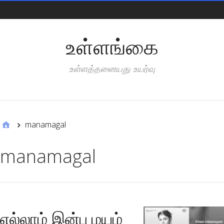
Pages
உள்ளங்கை
உள்ளத்தனையது உயர்வு
Categories
manamagal
manamagal
எல்லாம் இன்ப மயம்