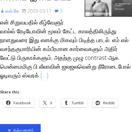
எஸ்.கே
2009-03-11
3
என் சிறுவயதில் கீழ்வேளுர்
வால்வ் ரேடியோவின் மூலம் கேட்ட காலத்திலிருந்து
நாளதுவரை இது எனக்கு மிகவும் பிடித்த பாடல். எம்.எல்.
வசந்தகுமாரியின் கம்பீரமான கார்வைகளும் அதிர்
வேட்டு பிருகாக்களும், அதற்கு முழு contrast-ஆக
மென்மைமிகு பி.லீலாவின் ஜலஜலவென்று நீரோடைபோல்
ஓடிவரும் ஸ்வரக்
[…]
Share this:
Facebook
X
Tumblr
Reddit
ஆத்ம ஞானம்