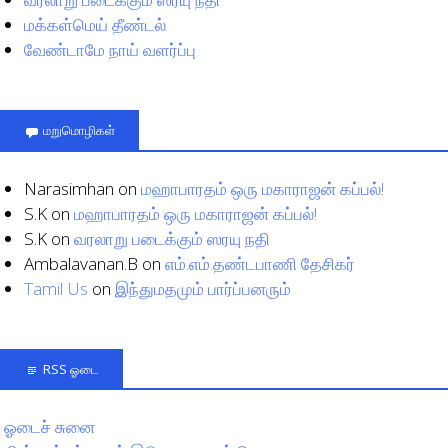
மக்கள்மெய் தீண்டல்
வேண்டாமே நாய் வளர்ப்பு
மறுமொழிகள்
Narasimhan
on
மஹாபாரதம் ஒரு மகாராஜன் கப்பல்!
S.K
on
மஹாபாரதம் ஒரு மகாராஜன் கப்பல்!
S.K
on
வரலாறு படைக்கும் ஸரயு நதி
Ambalavanan.B
on
எம்.எம்.தண்டபாணி தேசிகர்
Tamil Us
on
இந்துமதமும் பார்ப்பனரும்
RSS ஓடை
ஓடைச் சுனை