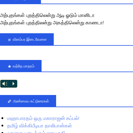
அற்புதங்கள் புறத்திலென்று ஆடி ஓடும் மானிடா
அற்புதங்கள் புறத்திலன்று அகத்திலென்று காணடா!
விளம்பர இடைவேளை
வந்தே மாதரம்
Vm
P
அண்மைய கட்டுரைகள்
மஹாபாரதம் ஒரு மகாராஜன் கப்பல்!
தமிழ் விக்கிபீடியா தாலிபான்கள்
வரலாறு படைக்கும் ஸரயு நதி