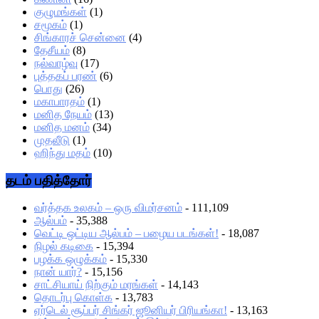
குழுமங்கள்
(1)
சமூகம்
(1)
சிங்காரச் சென்னை
(4)
தேசீயம்
(8)
நல்வாழ்வு
(17)
புத்தகப் பரண்
(6)
பொது
(26)
மகாபாரதம்
(1)
மனித நேயம்
(13)
மனித மனம்
(34)
முதலீடு
(1)
ஹிந்து மதம்
(10)
தடம் பதித்தோர்
வர்த்தக உலகம் – ஒரு விமர்சனம்
- 111,109
ஆல்பம்
- 35,388
வெட்டி ஒட்டிய ஆல்பம் – பழைய படங்கள்!
- 18,087
நிழல் கடிகை
- 15,394
பழக்க ஒழுக்கம்
- 15,330
நான் யார்?
- 15,156
சாட்சியாய் நிற்கும் மரங்கள்
- 14,143
தொடர்பு கொள்க
- 13,783
ஏர்டெல் சூப்பர் சிங்கர் ஜூனியர் பிரியங்கா!
- 13,163