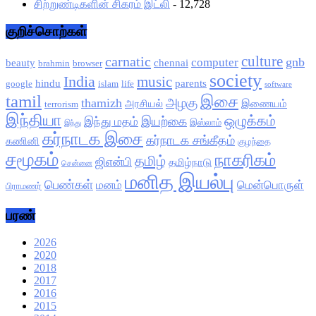
சிற்றுண்டிகளின் சிகரம் இட்லி
- 12,728
குறிச்சொற்கள்
culture
carnatic
gnb
computer
beauty
chennai
brahmin
browser
society
India
music
hindu
parents
google
islam
life
software
tamil
இசை
அழகு
thamizh
அரசியல்
இணையம்
terrorism
இந்தியா
ஒழுக்கம்
இயற்கை
இந்து மதம்
இஸ்லாம்
இந்து
கர்நாடக இசை
கர்நாடக சங்கீதம்
கணினி
குழந்தை
சமூகம்
நாகரிகம்
தமிழ்
ஜிஎன்பி
தமிழ்நாடு
சென்னை
மனித இயல்பு
பெண்கள்
மனம்
மென்பொருள்
பிராமணர்
பரண்
2026
2020
2018
2017
2016
2015