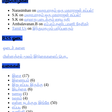
மறுமொழிகள்
Narasimhan
on
மஹாபாரதம் ஒரு மகாராஜன் கப்பல்!
S.K
on
மஹாபாரதம் ஒரு மகாராஜன் கப்பல்!
S.K
on
வரலாறு படைக்கும் ஸரயு நதி
Ambalavanan.B
on
எம்.எம்.தண்டபாணி தேசிகர்
Tamil Us
on
இந்துமதமும் பார்ப்பனரும்
RSS ஓடை
ஓடைச் சுனை
மின்னஞ்சல் மூலம் இடுகைகளைப் பெற..
வகைகள்
இசை
(17)
இணையம்
(6)
இது எப்படி இருக்கு
(4)
இயற்கை
(6)
உணவு
(1)
உலகம்
(4)
என்ன நடக்குது இங்கே
(50)
எப்படி
(6)
கணினி
(16)