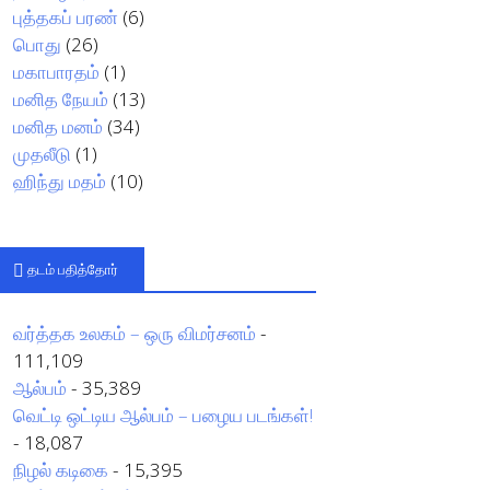
புத்தகப் பரண்
(6)
பொது
(26)
மகாபாரதம்
(1)
மனித நேயம்
(13)
மனித மனம்
(34)
முதலீடு
(1)
ஹிந்து மதம்
(10)
தடம் பதித்தோர்
வர்த்தக உலகம் – ஒரு விமர்சனம்
-
111,109
ஆல்பம்
- 35,389
வெட்டி ஒட்டிய ஆல்பம் – பழைய படங்கள்!
- 18,087
நிழல் கடிகை
- 15,395