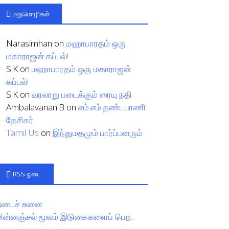
மறுமொழிகள்
Narasimhan
on
மஹாபாரதம் ஒரு
மகாராஜன் கப்பல்!
S.K
on
மஹாபாரதம் ஒரு மகாராஜன்
கப்பல்!
S.K
on
வரலாறு படைக்கும் ஸரயு நதி
Ambalavanan.B
on
எம்.எம்.தண்டபாணி
தேசிகர்
Tamil Us
on
இந்துமதமும் பார்ப்பனரும்
RSS ஓடை
ஓடைச் சுனை
மின்னஞ்சல் மூலம் இடுகைகளைப் பெற..