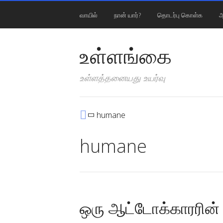
வாயில்
நான் யார்?
தொடர்பு கொள்க
ஆ
உள்ளங்கை
உள்ளத்தனையது உயர்வு
humane
humane
ஒரு ஆட்டோக்காரரின்