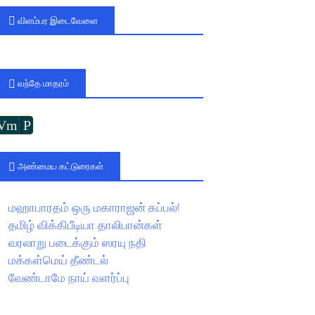
விளம்பர இடைவேளை
வந்தே மாதரம்
Vm
P
அண்மைய கட்டுரைகள்
மஹாபாரதம் ஒரு மகாராஜன் கப்பல்!
தமிழ் விக்கிபீடியா தாலிபான்கள்
வரலாறு படைக்கும் ஸரயு நதி
மக்கள்மெய் தீண்டல்
வேண்டாமே நாய் வளர்ப்பு