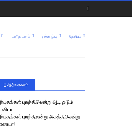
மனித மனம்
நல்வாழ்வு
தேசீயம்
ஆத்ம ஞானம்
ற்புதங்கள் புறத்திலென்று ஆடி ஓடும்
ானிடா
ற்புதங்கள் புறத்திலன்று அகத்திலென்று
ாணடா!