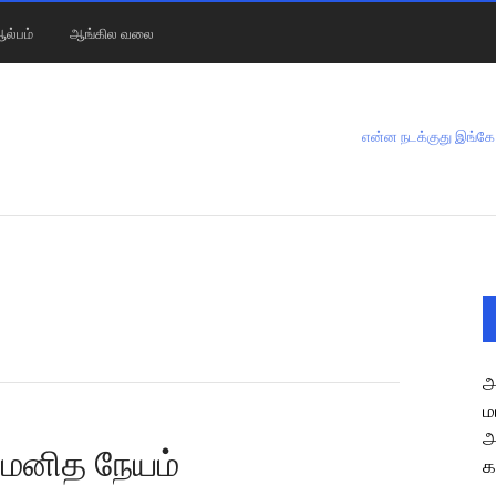
ல்பம்
ஆங்கில வலை
என்ன நடக்குது இங்கே
அ
ம
அ
 மனித நேயம்
க