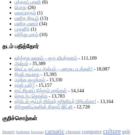
புத்தகப் பரண்
(6)
பொது
(26)
மகாபாரதம்
(1)
மனித நேயம்
(13)
மனித மனம்
(34)
முதலீடு
(1)
ஹிந்து மதம்
(10)
தடம் பதித்தோர்
வர்த்தக உலகம் – ஒரு விமர்சனம்
- 111,109
ஆல்பம்
- 35,389
வெட்டி ஒட்டிய ஆல்பம் – பழைய படங்கள்!
- 18,087
நிழல் கடிகை
- 15,395
பழக்க ஒழுக்கம்
- 15,330
நான் யார்?
- 15,157
சாட்சியாய் நிற்கும் மரங்கள்
- 14,144
தொடர்பு கொள்க
- 13,783
ஏர்டெல் சூப்பர் சிங்கர் ஜூனியர் பிரியங்கா!
- 13,164
சிற்றுண்டிகளின் சிகரம் இட்லி
- 12,728
குறிச்சொற்கள்
culture
carnatic
gnb
computer
beauty
chennai
brahmin
browser