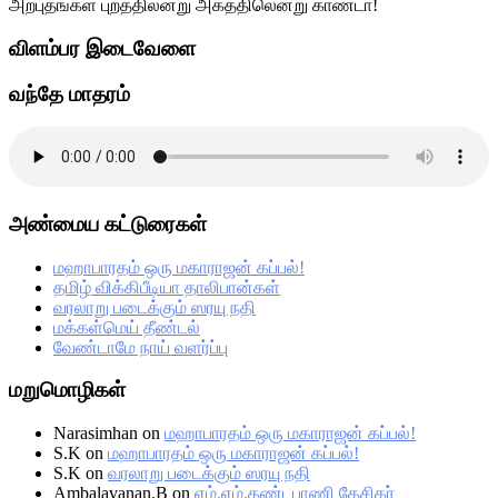
அற்புதங்கள் புறத்திலன்று அகத்திலென்று காணடா!
விளம்பர இடைவேளை
வந்தே மாதரம்
அண்மைய கட்டுரைகள்
மஹாபாரதம் ஒரு மகாராஜன் கப்பல்!
தமிழ் விக்கிபீடியா தாலிபான்கள்
வரலாறு படைக்கும் ஸரயு நதி
மக்கள்மெய் தீண்டல்
வேண்டாமே நாய் வளர்ப்பு
மறுமொழிகள்
Narasimhan
on
மஹாபாரதம் ஒரு மகாராஜன் கப்பல்!
S.K
on
மஹாபாரதம் ஒரு மகாராஜன் கப்பல்!
S.K
on
வரலாறு படைக்கும் ஸரயு நதி
Ambalavanan.B
on
எம்.எம்.தண்டபாணி தேசிகர்