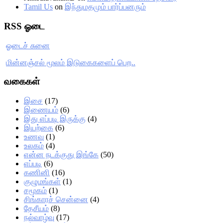
Tamil Us
on
இந்துமதமும் பார்ப்பனரும்
RSS ஓடை
ஓடைச் சுனை
மின்னஞ்சல் மூலம் இடுகைகளைப் பெற..
வகைகள்
இசை
(17)
இணையம்
(6)
இது எப்படி இருக்கு
(4)
இயற்கை
(6)
உணவு
(1)
உலகம்
(4)
என்ன நடக்குது இங்கே
(50)
எப்படி
(6)
கணினி
(16)
குழுமங்கள்
(1)
சமூகம்
(1)
சிங்காரச் சென்னை
(4)
தேசீயம்
(8)
நல்வாழ்வு
(17)