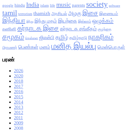
society
India
music
hindu
parents
google
islam
life
software
tamil
இசை
அழகு
thamizh
அரசியல்
இணையம்
terrorism
இந்தியா
ஒழுக்கம்
இயற்கை
இந்து மதம்
இஸ்லாம்
இந்து
கர்நாடக இசை
கர்நாடக சங்கீதம்
கணினி
குழந்தை
சமூகம்
நாகரிகம்
தமிழ்
ஜிஎன்பி
தமிழ்நாடு
சென்னை
மனித இயல்பு
பெண்கள்
மனம்
மென்பொருள்
பிராமணர்
பரண்
2026
2020
2018
2017
2016
2015
2014
2013
2012
2011
2009
2008