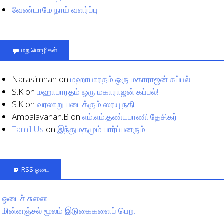
வேண்டாமே நாய் வளர்ப்பு
மறுமொழிகள்
Narasimhan
on
மஹாபாரதம் ஒரு மகாராஜன் கப்பல்!
S.K
on
மஹாபாரதம் ஒரு மகாராஜன் கப்பல்!
S.K
on
வரலாறு படைக்கும் ஸரயு நதி
Ambalavanan.B
on
எம்.எம்.தண்டபாணி தேசிகர்
Tamil Us
on
இந்துமதமும் பார்ப்பனரும்
RSS ஓடை
ஓடைச் சுனை
மின்னஞ்சல் மூலம் இடுகைகளைப் பெற..