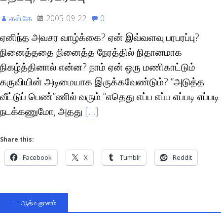
எஸ்.கே
2005-09-22
0
ஏனிந்த அவசர வாழ்க்கை? ஏன் இவ்வளவு பரபரப்பு?
நினைத்ததை நினைத்த நேரத்தில் நிதானமாக
நிகழ்த்தினால் என்ன? நாம் ஏன் ஒரு மணிகாட்டும்
கருவியின் அடிமையாக இருக்கவேண்டும்? “அடுத்த
வீட்டுப் பெண்”ணில் வரும் “எதெது எப்ப எப்ப எப்படி எப்படி
நடக்கணுமோ, அதது
[…]
Share this:
Facebook
X
Tumblr
Reddit
ஆத்ம ஞானம்