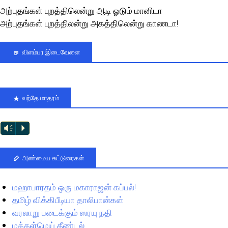
அற்புதங்கள் புறத்திலென்று ஆடி ஓடும் மானிடா
அற்புதங்கள் புறத்திலன்று அகத்திலென்று காணடா!
விளம்பர இடைவேளை
வந்தே மாதரம்
Vm
P
அண்மைய கட்டுரைகள்
மஹாபாரதம் ஒரு மகாராஜன் கப்பல்!
தமிழ் விக்கிபீடியா தாலிபான்கள்
வரலாறு படைக்கும் ஸரயு நதி
மக்கள்மெய் தீண்டல்