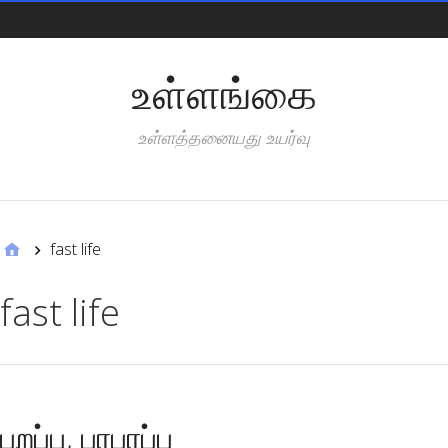
Pages
உள்ளங்கை
உள்ளத்தனையது உயர்வு
Categories
fast life
fast life
பறப்பு, பரபரப்பு