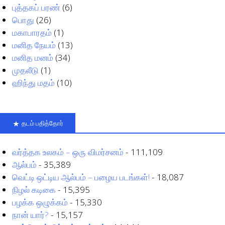
புத்தகப் பரண்
(6)
பொது
(26)
மகாபாரதம்
(1)
மனித நேயம்
(13)
மனித மனம்
(34)
முதலீடு
(1)
ஹிந்து மதம்
(10)
தடம் பதித்தோர்
வர்த்தக உலகம் – ஒரு விமர்சனம்
- 111,109
ஆல்பம்
- 35,389
வெட்டி ஒட்டிய ஆல்பம் – பழைய படங்கள்!
- 18,087
நிழல் கடிகை
- 15,395
பழக்க ஒழுக்கம்
- 15,330
நான் யார்?
- 15,157