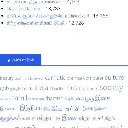
சாட்சியாய் நிற்கும் மரங்கள்
- 14,144
தொடர்பு கொள்க
- 13,783
ஏர்டெல் சூப்பர் சிங்கர் ஜூனியர் பிரியங்கா!
- 13,165
சிற்றுண்டிகளின் சிகரம் இட்லி
- 12,728
குறிச்சொற்கள்
culture
carnatic
computer
beauty
chennai
brahmin
browser
society
India
music
gnb
hindu
parents
google
islam
life
tamil
இசை
அழகு
thamizh
அரசியல்
terrorism
software
இந்தியா
இயற்கை
இந்து மதம்
இணையம்
இஸ்லாம்
இந்து
கர்நாடக இசை
ஒழுக்கம்
கர்நாடக சங்கீதம்
கணினி
சமூகம்