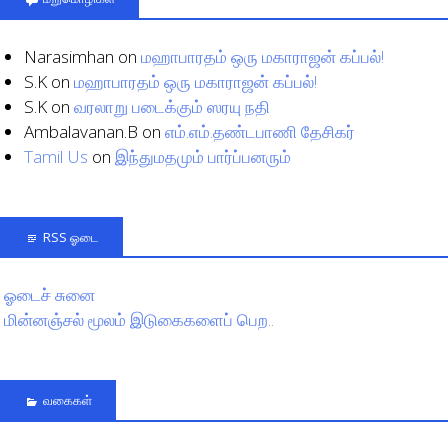
Narasimhan
on
மஹாபாரதம் ஒரு மகாராஜன் கப்பல்!
S.K
on
மஹாபாரதம் ஒரு மகாராஜன் கப்பல்!
S.K
on
வரலாறு படைக்கும் ஸரயு நதி
Ambalavanan.B
on
எம்.எம்.தண்டபாணி தேசிகர்
Tamil Us
on
இந்துமதமும் பார்ப்பனரும்
RSS ஓடை
ஓடைச் சுனை
மின்னஞ்சல் மூலம் இடுகைகளைப் பெற..
வகைகள்