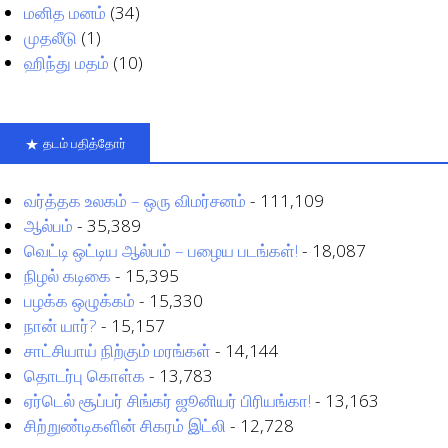
மனித மனம்
(34)
முதலீடு
(1)
ஹிந்து மதம்
(10)
தடம் பதித்தோர்
வர்த்தக உலகம் – ஒரு விமர்சனம்
- 111,109
ஆல்பம்
- 35,389
வெட்டி ஒட்டிய ஆல்பம் – பழைய படங்கள்!
- 18,087
நிழல் கடிகை
- 15,395
பழக்க ஒழுக்கம்
- 15,330
நான் யார்?
- 15,157
சாட்சியாய் நிற்கும் மரங்கள்
- 14,144
தொடர்பு கொள்க
- 13,783
ஏர்டெல் சூப்பர் சிங்கர் ஜூனியர் பிரியங்கா!
- 13,163
சிற்றுண்டிகளின் சிகரம் இட்லி
- 12,728