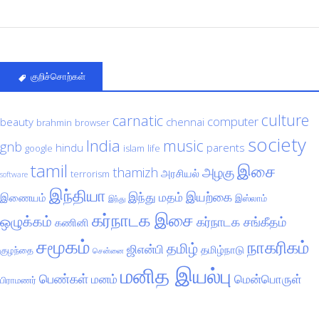
குறிச்சொற்கள்
culture
carnatic
computer
beauty
chennai
brahmin
browser
society
India
music
gnb
hindu
parents
google
islam
life
tamil
இசை
அழகு
thamizh
அரசியல்
terrorism
software
இந்தியா
இயற்கை
இந்து மதம்
இணையம்
இஸ்லாம்
இந்து
கர்நாடக இசை
ஒழுக்கம்
கர்நாடக சங்கீதம்
கணினி
சமூகம்
நாகரிகம்
தமிழ்
ஜிஎன்பி
தமிழ்நாடு
குழந்தை
சென்னை
மனித இயல்பு
பெண்கள்
மனம்
மென்பொருள்
பிராமணர்