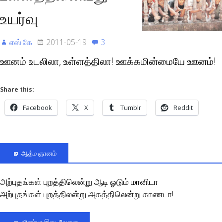
உயர்வு
எஸ்.கே
2011-05-19
3
ஊனம் உடலிலா, உள்ளத்திலா! ஊக்கமின்மையே ஊனம்!
Share this:
Facebook
X
Tumblr
Reddit
ஆத்ம ஞானம்
அற்புதங்கள் புறத்திலென்று ஆடி ஓடும் மானிடா
அற்புதங்கள் புறத்திலன்று அகத்திலென்று காணடா!