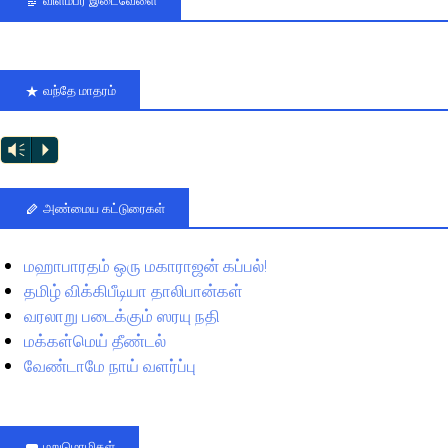
விளம்பர இடைவேளை
வந்தே மாதரம்
Vm
P
அண்மைய கட்டுரைகள்
மஹாபாரதம் ஒரு மகாராஜன் கப்பல்!
தமிழ் விக்கிபீடியா தாலிபான்கள்
வரலாறு படைக்கும் ஸரயு நதி
மக்கள்மெய் தீண்டல்
வேண்டாமே நாய் வளர்ப்பு
மறுமொழிகள்