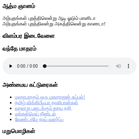
Primary
ஆத்ம ஞானம்
Sidebar
அற்புதங்கள் புறத்திலென்று ஆடி ஓடும் மானிடா
அற்புதங்கள் புறத்திலன்று அகத்திலென்று காணடா!
விளம்பர இடைவேளை
வந்தே மாதரம்
அண்மைய கட்டுரைகள்
மஹாபாரதம் ஒரு மகாராஜன் கப்பல்!
தமிழ் விக்கிபீடியா தாலிபான்கள்
வரலாறு படைக்கும் ஸரயு நதி
மக்கள்மெய் தீண்டல்
வேண்டாமே நாய் வளர்ப்பு
மறுமொழிகள்