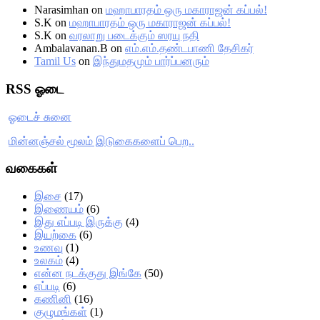
Narasimhan
on
மஹாபாரதம் ஒரு மகாராஜன் கப்பல்!
S.K
on
மஹாபாரதம் ஒரு மகாராஜன் கப்பல்!
S.K
on
வரலாறு படைக்கும் ஸரயு நதி
Ambalavanan.B
on
எம்.எம்.தண்டபாணி தேசிகர்
Tamil Us
on
இந்துமதமும் பார்ப்பனரும்
RSS ஓடை
ஓடைச் சுனை
மின்னஞ்சல் மூலம் இடுகைகளைப் பெற..
வகைகள்
இசை
(17)
இணையம்
(6)
இது எப்படி இருக்கு
(4)
இயற்கை
(6)
உணவு
(1)
உலகம்
(4)
என்ன நடக்குது இங்கே
(50)
எப்படி
(6)
கணினி
(16)
குழுமங்கள்
(1)