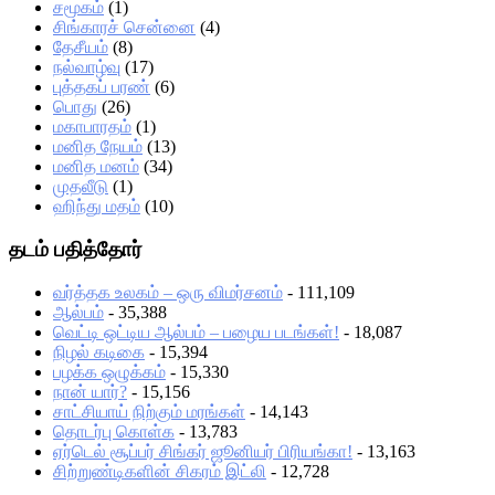
சமூகம்
(1)
சிங்காரச் சென்னை
(4)
தேசீயம்
(8)
நல்வாழ்வு
(17)
புத்தகப் பரண்
(6)
பொது
(26)
மகாபாரதம்
(1)
மனித நேயம்
(13)
மனித மனம்
(34)
முதலீடு
(1)
ஹிந்து மதம்
(10)
தடம் பதித்தோர்
வர்த்தக உலகம் – ஒரு விமர்சனம்
- 111,109
ஆல்பம்
- 35,388
வெட்டி ஒட்டிய ஆல்பம் – பழைய படங்கள்!
- 18,087
நிழல் கடிகை
- 15,394
பழக்க ஒழுக்கம்
- 15,330
நான் யார்?
- 15,156
சாட்சியாய் நிற்கும் மரங்கள்
- 14,143
தொடர்பு கொள்க
- 13,783
ஏர்டெல் சூப்பர் சிங்கர் ஜூனியர் பிரியங்கா!
- 13,163
சிற்றுண்டிகளின் சிகரம் இட்லி
- 12,728