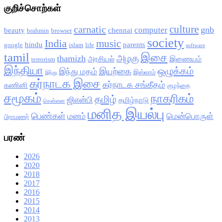
குறிச்சொற்கள்
culture
carnatic
gnb
computer
beauty
chennai
brahmin
browser
society
India
music
hindu
parents
google
islam
life
software
tamil
இசை
அழகு
thamizh
அரசியல்
இணையம்
terrorism
இந்தியா
ஒழுக்கம்
இயற்கை
இந்து மதம்
இஸ்லாம்
இந்து
கர்நாடக இசை
கர்நாடக சங்கீதம்
கணினி
குழந்தை
சமூகம்
நாகரிகம்
தமிழ்
ஜிஎன்பி
தமிழ்நாடு
சென்னை
மனித இயல்பு
பெண்கள்
மனம்
மென்பொருள்
பிராமணர்
பரண்
2026
2020
2018
2017
2016
2015
2014
2013