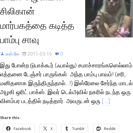
சிலிகான்
மார்பகத்தை கடித்த
பாம்பு சாவு
எஸ்.கே
2011-03-16
0
இது போன்ற டுபாக்கூர் (ஃபால்து) சமாச்சாரங்களெல்லாம்
எத்தனை டேஞ்சர் பாருங்கள். அந்த பாம்பு பாவம்! (சரி,
மனிதனாக இருந்திருந்தால்…!) இஸ்ரேலை சேர்ந்த மாடல்
அழகி ஒரிட் பாக்ஸ். இவர் டெல்அவில் நகரில் நடந்த ஒரு
விளம்பர படத்தில் நடித்தார். அவருடன் ஒரு
[…]
Share this:
Facebook
X
Tumblr
Reddit