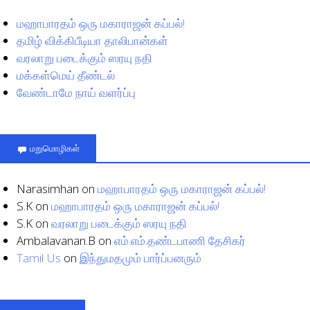
மஹாபாரதம் ஒரு மகாராஜன் கப்பல்!
தமிழ் விக்கிபீடியா தாலிபான்கள்
வரலாறு படைக்கும் ஸரயு நதி
மக்கள்மெய் தீண்டல்
வேண்டாமே நாய் வளர்ப்பு
மறுமொழிகள்
Narasimhan
on
மஹாபாரதம் ஒரு மகாராஜன் கப்பல்!
S.K
on
மஹாபாரதம் ஒரு மகாராஜன் கப்பல்!
S.K
on
வரலாறு படைக்கும் ஸரயு நதி
Ambalavanan.B
on
எம்.எம்.தண்டபாணி தேசிகர்
Tamil Us
on
இந்துமதமும் பார்ப்பனரும்