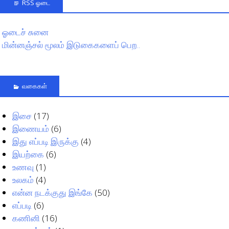
RSS ஓடை
ஓடைச் சுனை
மின்னஞ்சல் மூலம் இடுகைகளைப் பெற..
வகைகள்
இசை
(17)
இணையம்
(6)
இது எப்படி இருக்கு
(4)
இயற்கை
(6)
உணவு
(1)
உலகம்
(4)
என்ன நடக்குது இங்கே
(50)
எப்படி
(6)
கணினி
(16)