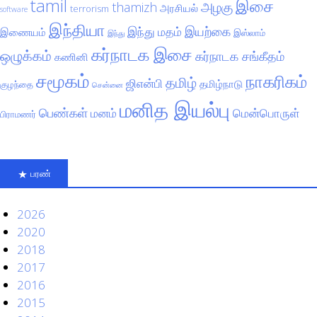
tamil
இசை
அழகு
thamizh
அரசியல்
terrorism
software
இந்தியா
இயற்கை
இந்து மதம்
இணையம்
இஸ்லாம்
இந்து
கர்நாடக இசை
ஒழுக்கம்
கர்நாடக சங்கீதம்
கணினி
சமூகம்
நாகரிகம்
தமிழ்
ஜிஎன்பி
தமிழ்நாடு
குழந்தை
சென்னை
மனித இயல்பு
பெண்கள்
மனம்
மென்பொருள்
பிராமணர்
பரண்
2026
2020
2018
2017
2016
2015