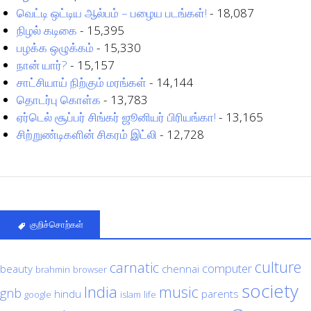
வெட்டி ஒட்டிய ஆல்பம் – பழைய படங்கள்!
- 18,087
நிழல் கடிகை
- 15,395
பழக்க ஒழுக்கம்
- 15,330
நான் யார்?
- 15,157
சாட்சியாய் நிற்கும் மரங்கள்
- 14,144
தொடர்பு கொள்க
- 13,783
ஏர்டெல் சூப்பர் சிங்கர் ஜூனியர் பிரியங்கா!
- 13,165
சிற்றுண்டிகளின் சிகரம் இட்லி
- 12,728
குறிச்சொற்கள்
culture
carnatic
computer
beauty
chennai
brahmin
browser
society
India
music
gnb
hindu
parents
google
islam
life