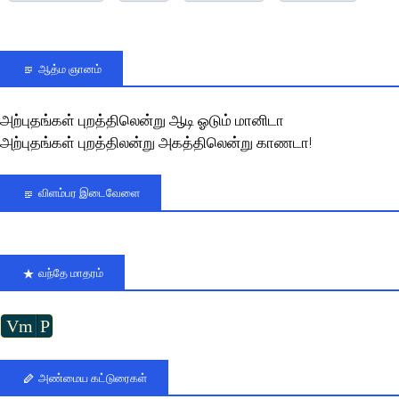
ஆத்ம ஞானம்
அற்புதங்கள் புறத்திலென்று ஆடி ஓடும் மானிடா
அற்புதங்கள் புறத்திலன்று அகத்திலென்று காணடா!
விளம்பர இடைவேளை
வந்தே மாதரம்
Vm
P
அண்மைய கட்டுரைகள்