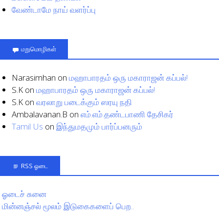
வேண்டாமே நாய் வளர்ப்பு
மறுமொழிகள்
Narasimhan
on
மஹாபாரதம் ஒரு மகாராஜன் கப்பல்!
S.K
on
மஹாபாரதம் ஒரு மகாராஜன் கப்பல்!
S.K
on
வரலாறு படைக்கும் ஸரயு நதி
Ambalavanan.B
on
எம்.எம்.தண்டபாணி தேசிகர்
Tamil Us
on
இந்துமதமும் பார்ப்பனரும்
RSS ஓடை
ஓடைச் சுனை
மின்னஞ்சல் மூலம் இடுகைகளைப் பெற..