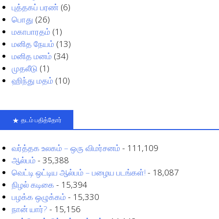
புத்தகப் பரண்
(6)
பொது
(26)
மகாபாரதம்
(1)
மனித நேயம்
(13)
மனித மனம்
(34)
முதலீடு
(1)
ஹிந்து மதம்
(10)
தடம் பதித்தோர்
வர்த்தக உலகம் – ஒரு விமர்சனம்
- 111,109
ஆல்பம்
- 35,388
வெட்டி ஒட்டிய ஆல்பம் – பழைய படங்கள்!
- 18,087
நிழல் கடிகை
- 15,394
பழக்க ஒழுக்கம்
- 15,330
நான் யார்?
- 15,156