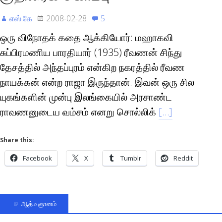
எஸ்.கே
2008-02-28
5
ஒரு விநோதக் கதை ஆக்கியோர்: மஹாகவி
சுப்பிரமணிய பாரதியார் (1935) ரீவணன் சிந்து
தேசத்தில் அந்தப்புரம் என்கிற நகரத்தில் ரீவண
நாயக்கன் என்ற ராஜா இருந்தான். இவன் ஒரு சில
யுகங்களின் முன்பு இலங்கையில் அரசாண்ட
ராவணனுடைய வம்சம் எனறு சொல்லிக்
[…]
Share this:
Facebook
X
Tumblr
Reddit
ஆத்ம ஞானம்