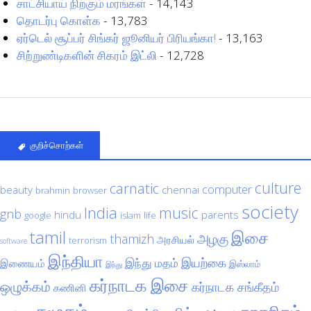
சாட்சியாய் நிற்கும் மரங்கள்
- 14,143
தொடர்பு கொள்க
- 13,783
ஏர்டெல் சூப்பர் சிங்கர் ஜூனியர் பிரியங்கா!
- 13,163
சிற்றுண்டிகளின் சிகரம் இட்லி
- 12,728
குறிச்சொற்கள்
culture
carnatic
computer
beauty
chennai
brahmin
browser
society
India
music
gnb
hindu
parents
google
islam
life
tamil
இசை
அழகு
thamizh
அரசியல்
terrorism
software
இந்தியா
இயற்கை
இந்து மதம்
இணையம்
இஸ்லாம்
இந்து
கர்நாடக இசை
ஒழுக்கம்
கர்நாடக சங்கீதம்
கணினி
சமூகம்