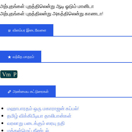
அற்புதங்கள் புறத்திலென்று ஆடி ஓடும் மானிடா
அற்புதங்கள் புறத்திலன்று அகத்திலென்று காணடா!
விளம்பர இடைவேளை
வந்தே மாதரம்
Vm
P
அண்மைய கட்டுரைகள்
மஹாபாரதம் ஒரு மகாராஜன் கப்பல்!
தமிழ் விக்கிபீடியா தாலிபான்கள்
வரலாறு படைக்கும் ஸரயு நதி
மக்கள்மெய் தீண்டல்