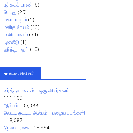
புத்தகப் பரண்
(6)
பொது
(26)
மகாபாரதம்
(1)
மனித நேயம்
(13)
மனித மனம்
(34)
முதலீடு
(1)
ஹிந்து மதம்
(10)
தடம் பதித்தோர்
வர்த்தக உலகம் – ஒரு விமர்சனம்
-
111,109
ஆல்பம்
- 35,388
வெட்டி ஒட்டிய ஆல்பம் – பழைய படங்கள்!
- 18,087
நிழல் கடிகை
- 15,394