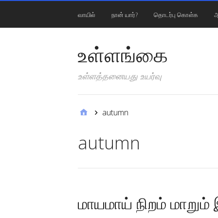
வாயில்
நான் யார்?
தொடர்பு கொள்க
ஆ
உள்ளங்கை
உள்ளத்தனையது உயர்வு
autumn
autumn
மாயமாய் நிறம் மாறும