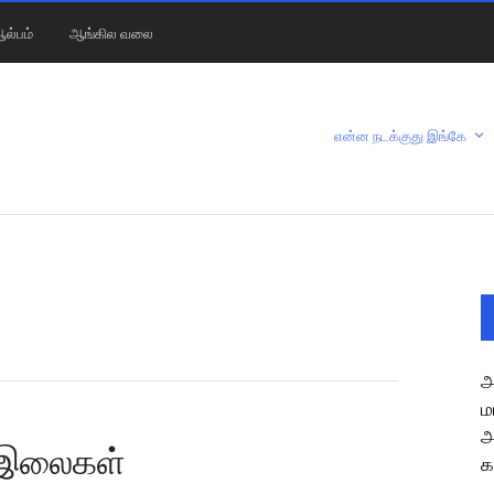
ல்பம்
ஆங்கில வலை
என்ன நடக்குது இங்கே
அ
ம
அ
் இலைகள்
க