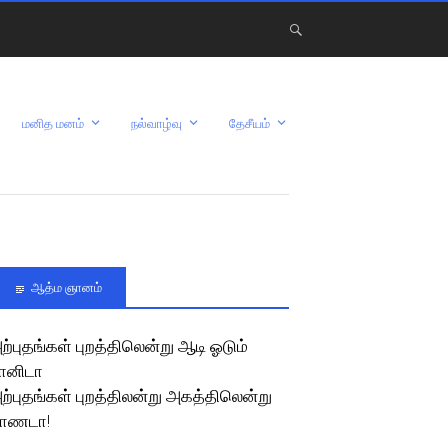
மனித மனம்
நல்வாழ்வு
தேசீயம்
ஆத்ம ஞானம்
ற்புதங்கள் புறத்திலென்று ஆடி ஓடும்
ானிடா
ற்புதங்கள் புறத்திலன்று அகத்திலென்று
ாணடா!