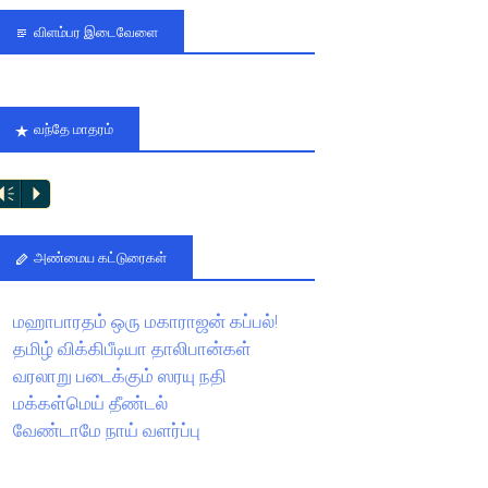
விளம்பர இடைவேளை
வந்தே மாதரம்
Vm
P
அண்மைய கட்டுரைகள்
மஹாபாரதம் ஒரு மகாராஜன் கப்பல்!
தமிழ் விக்கிபீடியா தாலிபான்கள்
வரலாறு படைக்கும் ஸரயு நதி
மக்கள்மெய் தீண்டல்
வேண்டாமே நாய் வளர்ப்பு