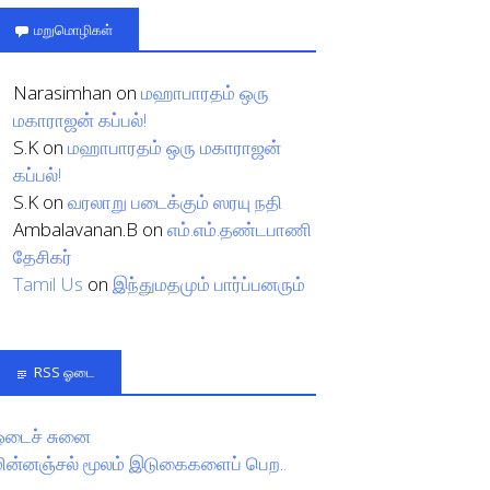
மறுமொழிகள்
Narasimhan
on
மஹாபாரதம் ஒரு
மகாராஜன் கப்பல்!
S.K
on
மஹாபாரதம் ஒரு மகாராஜன்
கப்பல்!
S.K
on
வரலாறு படைக்கும் ஸரயு நதி
Ambalavanan.B
on
எம்.எம்.தண்டபாணி
தேசிகர்
Tamil Us
on
இந்துமதமும் பார்ப்பனரும்
RSS ஓடை
ஓடைச் சுனை
மின்னஞ்சல் மூலம் இடுகைகளைப் பெற..