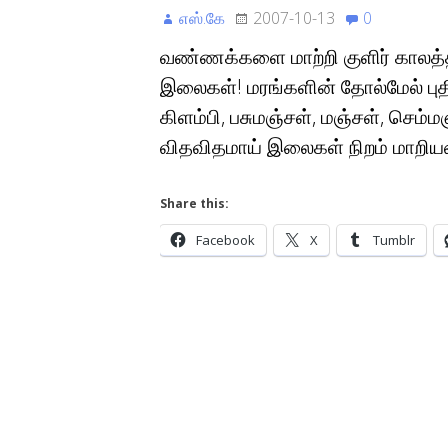
எஸ்.கே
2007-10-13
0
வண்ணக்களை மாற்றி குளிர் காலத்தி
இலைகள்! மரங்களின் தோல்மேல் புதி
கிளம்பி, பசுமஞ்சள், மஞ்சள், செம்மஞ்
விதவிதமாய் இலைகள் நிறம் மாற
Share this:
Facebook
X
Tumblr