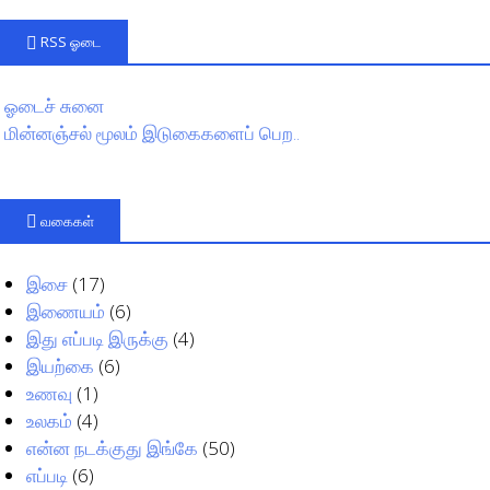
RSS ஓடை
ஓடைச் சுனை
மின்னஞ்சல் மூலம் இடுகைகளைப் பெற..
வகைகள்
இசை
(17)
இணையம்
(6)
இது எப்படி இருக்கு
(4)
இயற்கை
(6)
உணவு
(1)
உலகம்
(4)
என்ன நடக்குது இங்கே
(50)
எப்படி
(6)