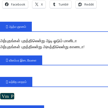
Facebook
X
Tumblr
Reddit
ஆத்ம ஞானம்
அற்புதங்கள் புறத்திலென்று ஆடி ஓடும் மானிடா
அற்புதங்கள் புறத்திலன்று அகத்திலென்று காணடா!
விளம்பர இடைவேளை
வந்தே மாதரம்
Vm
P