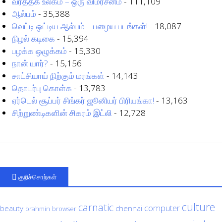
வர்த்தக உலகம் – ஒரு விமர்சனம்
- 111,109
ஆல்பம்
- 35,388
வெட்டி ஒட்டிய ஆல்பம் – பழைய படங்கள்!
- 18,087
நிழல் கடிகை
- 15,394
பழக்க ஒழுக்கம்
- 15,330
நான் யார்?
- 15,156
சாட்சியாய் நிற்கும் மரங்கள்
- 14,143
தொடர்பு கொள்க
- 13,783
ஏர்டெல் சூப்பர் சிங்கர் ஜூனியர் பிரியங்கா!
- 13,163
சிற்றுண்டிகளின் சிகரம் இட்லி
- 12,728
குறிச்சொற்கள்
culture
carnatic
computer
beauty
chennai
brahmin
browser