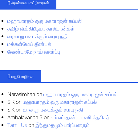
அண்மைய கட்டுரைகள்
மஹாபாரதம் ஒரு மகாராஜன் கப்பல்!
தமிழ் விக்கிபீடியா தாலிபான்கள்
வரலாறு படைக்கும் ஸரயு நதி
மக்கள்மெய் தீண்டல்
வேண்டாமே நாய் வளர்ப்பு
மறுமொழிகள்
Narasimhan
on
மஹாபாரதம் ஒரு மகாராஜன் கப்பல்!
S.K
on
மஹாபாரதம் ஒரு மகாராஜன் கப்பல்!
S.K
on
வரலாறு படைக்கும் ஸரயு நதி
Ambalavanan.B
on
எம்.எம்.தண்டபாணி தேசிகர்
Tamil Us
on
இந்துமதமும் பார்ப்பனரும்