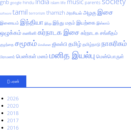
society
India
music
gnb
hindu
parents
google
islam
life
tamil
இசை
அழகு
thamizh
அரசியல்
terrorism
software
இந்தியா
இயற்கை
இந்து மதம்
இணையம்
இஸ்லாம்
இந்து
கர்நாடக இசை
ஒழுக்கம்
கர்நாடக சங்கீதம்
கணினி
சமூகம்
நாகரிகம்
தமிழ்
ஜிஎன்பி
தமிழ்நாடு
குழந்தை
சென்னை
மனித இயல்பு
பெண்கள்
மனம்
மென்பொருள்
பிராமணர்
பரண்
2026
2020
2018
2017
2016