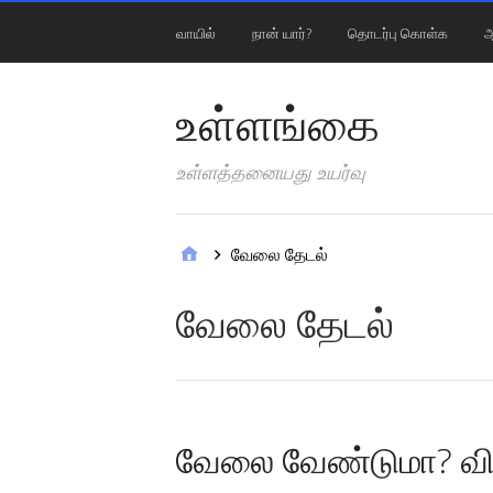
வாயில்
நான் யார்?
தொடர்பு கொள்க
ஆ
உள்ளங்கை
உள்ளத்தனையது உயர்வு
வேலை தேடல்
வேலை தேடல்
வேலை வேண்டுமா? விழ