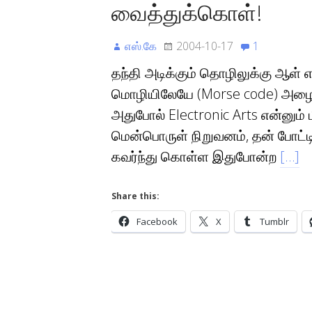
வைத்துக்கொள்!
எஸ்.கே
2004-10-17
1
தந்தி அடிக்கும் தொழிலுக்கு ஆள் எ
மொழியிலேயே (Morse code) அழை
அதுபோல் Electronic Arts என்னு
மென்பொருள் நிறுவனம், தன் போட்ட
கவர்ந்து கொள்ள இதுபோன்ற
[…]
Share this:
Facebook
X
Tumblr