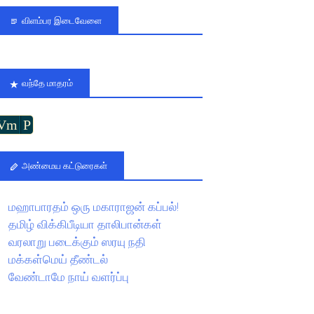
விளம்பர இடைவேளை
வந்தே மாதரம்
Vm
P
அண்மைய கட்டுரைகள்
மஹாபாரதம் ஒரு மகாராஜன் கப்பல்!
தமிழ் விக்கிபீடியா தாலிபான்கள்
வரலாறு படைக்கும் ஸரயு நதி
மக்கள்மெய் தீண்டல்
வேண்டாமே நாய் வளர்ப்பு