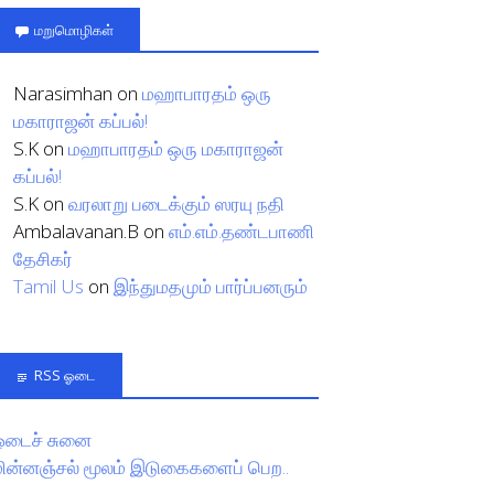
மறுமொழிகள்
Narasimhan
on
மஹாபாரதம் ஒரு
மகாராஜன் கப்பல்!
S.K
on
மஹாபாரதம் ஒரு மகாராஜன்
கப்பல்!
S.K
on
வரலாறு படைக்கும் ஸரயு நதி
Ambalavanan.B
on
எம்.எம்.தண்டபாணி
தேசிகர்
Tamil Us
on
இந்துமதமும் பார்ப்பனரும்
RSS ஓடை
ஓடைச் சுனை
மின்னஞ்சல் மூலம் இடுகைகளைப் பெற..