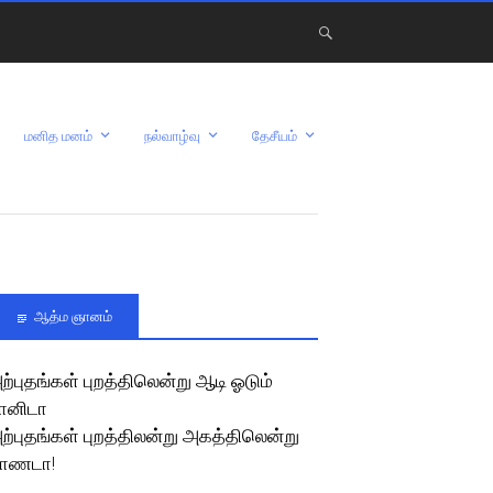
மனித மனம்
நல்வாழ்வு
தேசீயம்
ஆத்ம ஞானம்
ற்புதங்கள் புறத்திலென்று ஆடி ஓடும்
ானிடா
ற்புதங்கள் புறத்திலன்று அகத்திலென்று
ாணடா!