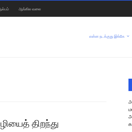
ல்பம்
ஆங்கில வலை
என்ன நடக்குது இங்கே
அ
ம
அ
ியைத் திறந்து
க