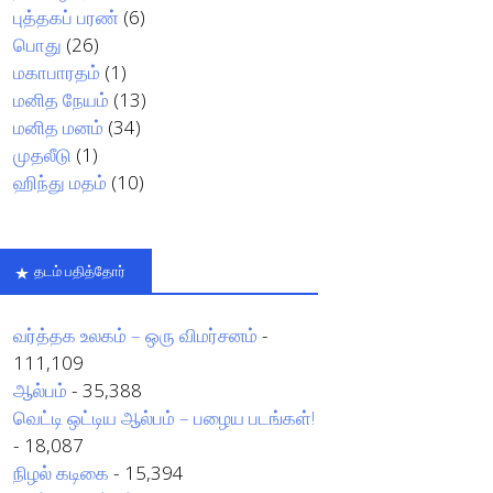
புத்தகப் பரண்
(6)
பொது
(26)
மகாபாரதம்
(1)
மனித நேயம்
(13)
மனித மனம்
(34)
முதலீடு
(1)
ஹிந்து மதம்
(10)
தடம் பதித்தோர்
வர்த்தக உலகம் – ஒரு விமர்சனம்
-
111,109
ஆல்பம்
- 35,388
வெட்டி ஒட்டிய ஆல்பம் – பழைய படங்கள்!
- 18,087
நிழல் கடிகை
- 15,394