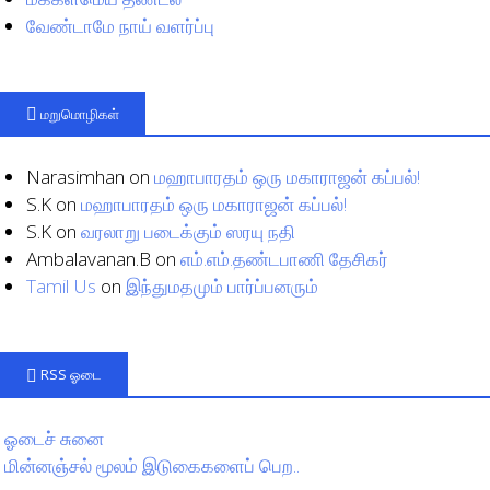
வேண்டாமே நாய் வளர்ப்பு
மறுமொழிகள்
Narasimhan
on
மஹாபாரதம் ஒரு மகாராஜன் கப்பல்!
S.K
on
மஹாபாரதம் ஒரு மகாராஜன் கப்பல்!
S.K
on
வரலாறு படைக்கும் ஸரயு நதி
Ambalavanan.B
on
எம்.எம்.தண்டபாணி தேசிகர்
Tamil Us
on
இந்துமதமும் பார்ப்பனரும்
RSS ஓடை
ஓடைச் சுனை
மின்னஞ்சல் மூலம் இடுகைகளைப் பெற..