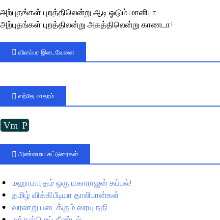
அற்புதங்கள் புறத்திலென்று ஆடி ஓடும் மானிடா
அற்புதங்கள் புறத்திலன்று அகத்திலென்று காணடா!
விளம்பர இடைவேளை
வந்தே மாதரம்
Vm
P
அண்மைய கட்டுரைகள்
மஹாபாரதம் ஒரு மகாராஜன் கப்பல்!
தமிழ் விக்கிபீடியா தாலிபான்கள்
வரலாறு படைக்கும் ஸரயு நதி
மக்கள்மெய் தீண்டல்