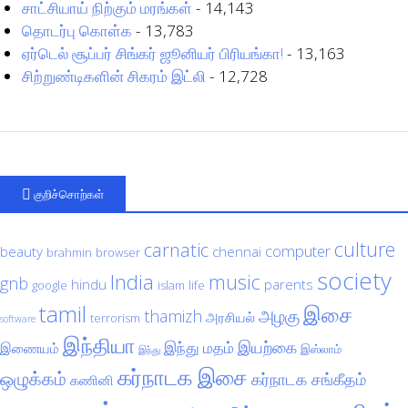
சாட்சியாய் நிற்கும் மரங்கள்
- 14,143
தொடர்பு கொள்க
- 13,783
ஏர்டெல் சூப்பர் சிங்கர் ஜூனியர் பிரியங்கா!
- 13,163
சிற்றுண்டிகளின் சிகரம் இட்லி
- 12,728
குறிச்சொற்கள்
culture
carnatic
computer
beauty
chennai
brahmin
browser
society
India
music
gnb
hindu
parents
google
islam
life
tamil
இசை
அழகு
thamizh
அரசியல்
terrorism
software
இந்தியா
இயற்கை
இந்து மதம்
இணையம்
இஸ்லாம்
இந்து
கர்நாடக இசை
ஒழுக்கம்
கர்நாடக சங்கீதம்
கணினி