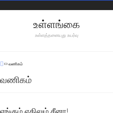
Pages
உள்ளங்கை
உள்ளத்தனையது உயர்வு
Categories
வணிகம்
வணிகம்
எங்கும் எதிலும் சீனா!