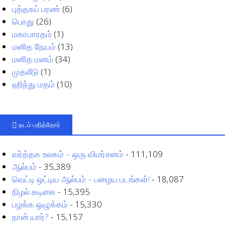
புத்தகப் பரண்
(6)
பொது
(26)
மகாபாரதம்
(1)
மனித நேயம்
(13)
மனித மனம்
(34)
முதலீடு
(1)
ஹிந்து மதம்
(10)
தடம் பதித்தோர்
வர்த்தக உலகம் – ஒரு விமர்சனம்
- 111,109
ஆல்பம்
- 35,389
வெட்டி ஒட்டிய ஆல்பம் – பழைய படங்கள்!
- 18,087
நிழல் கடிகை
- 15,395
பழக்க ஒழுக்கம்
- 15,330
நான் யார்?
- 15,157