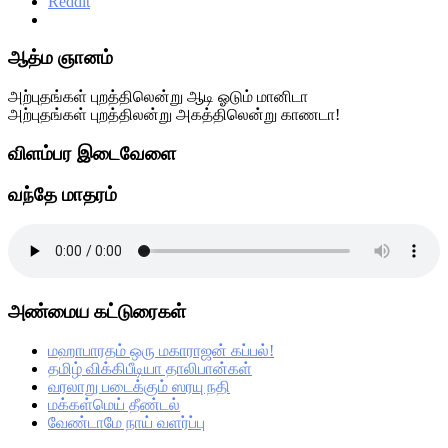
Reddit
Primary
ஆத்ம ஞானம்
Sidebar
அற்புதங்கள் புறத்திலென்று ஆடி ஓடும் மானிடா
அற்புதங்கள் புறத்திலன்று அகத்திலென்று காணடா!
விளம்பர இடைவேளை
வந்தே மாதரம்
அண்மைய கட்டுரைகள்
மஹாபாரதம் ஒரு மகாராஜன் கப்பல்!
தமிழ் விக்கிபீடியா தாலிபான்கள்
வரலாறு படைக்கும் ஸரயு நதி
மக்கள்மெய் தீண்டல்
வேண்டாமே நாய் வளர்ப்பு