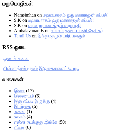
மறுமொழிகள்
Narasimhan
on
மஹாபாரதம் ஒரு மகாராஜன் கப்பல்!
S.K
on
மஹாபாரதம் ஒரு மகாராஜன் கப்பல்!
S.K
on
வரலாறு படைக்கும் ஸரயு நதி
Ambalavanan.B
on
எம்.எம்.தண்டபாணி தேசிகர்
Tamil Us
on
இந்துமதமும் பார்ப்பனரும்
RSS ஓடை
ஓடைச் சுனை
மின்னஞ்சல் மூலம் இடுகைகளைப் பெற..
வகைகள்
இசை
(17)
இணையம்
(6)
இது எப்படி இருக்கு
(4)
இயற்கை
(6)
உணவு
(1)
உலகம்
(4)
என்ன நடக்குது இங்கே
(50)
எப்படி
(6)