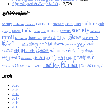
சிற்றுண்டிகளின் சிகரம் இட்லி
- 12,728
குறிச்சொற்கள்
culture
carnatic
gnb
computer
beauty
chennai
brahmin
browser
society
India
music
hindu
parents
google
islam
life
software
tamil
இசை
அழகு
thamizh
அரசியல்
இணையம்
terrorism
இந்தியா
ஒழுக்கம்
இயற்கை
இந்து மதம்
இஸ்லாம்
இந்து
கர்நாடக இசை
கர்நாடக சங்கீதம்
கணினி
குழந்தை
சமூகம்
நாகரிகம்
தமிழ்
ஜிஎன்பி
தமிழ்நாடு
சென்னை
மனித இயல்பு
பெண்கள்
மனம்
மென்பொருள்
பிராமணர்
பரண்
2026
2020
2018
2017
2016
2015