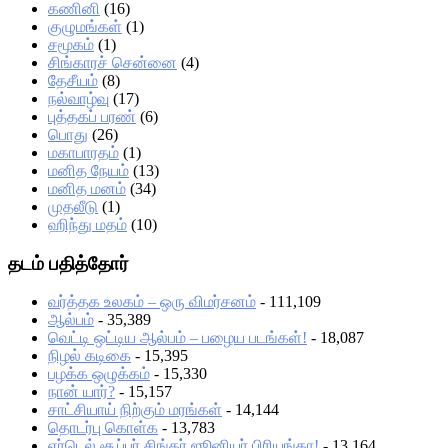
கணினி
(16)
குழுமங்கள்
(1)
சமூகம்
(1)
சிங்காரச் சென்னை
(4)
தேசீயம்
(8)
நல்வாழ்வு
(17)
புத்தகப் பரண்
(6)
பொது
(26)
மகாபாரதம்
(1)
மனித நேயம்
(13)
மனித மனம்
(34)
முதலீடு
(1)
ஹிந்து மதம்
(10)
தடம் பதித்தோர்
வர்த்தக உலகம் – ஒரு விமர்சனம்
- 111,109
ஆல்பம்
- 35,389
வெட்டி ஒட்டிய ஆல்பம் – பழைய படங்கள்!
- 18,087
நிழல் கடிகை
- 15,395
பழக்க ஒழுக்கம்
- 15,330
நான் யார்?
- 15,157
சாட்சியாய் நிற்கும் மரங்கள்
- 14,144
தொடர்பு கொள்க
- 13,783
ஏர்டெல் சூப்பர் சிங்கர் ஜூனியர் பிரியங்கா!
- 13,164