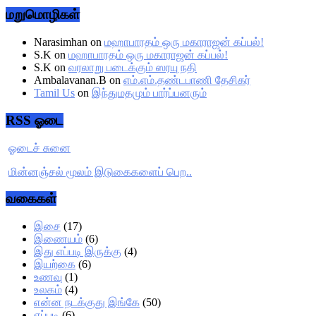
மறுமொழிகள்
Narasimhan
on
மஹாபாரதம் ஒரு மகாராஜன் கப்பல்!
S.K
on
மஹாபாரதம் ஒரு மகாராஜன் கப்பல்!
S.K
on
வரலாறு படைக்கும் ஸரயு நதி
Ambalavanan.B
on
எம்.எம்.தண்டபாணி தேசிகர்
Tamil Us
on
இந்துமதமும் பார்ப்பனரும்
RSS ஓடை
ஓடைச் சுனை
மின்னஞ்சல் மூலம் இடுகைகளைப் பெற..
வகைகள்
இசை
(17)
இணையம்
(6)
இது எப்படி இருக்கு
(4)
இயற்கை
(6)
உணவு
(1)
உலகம்
(4)
என்ன நடக்குது இங்கே
(50)
எப்படி
(6)