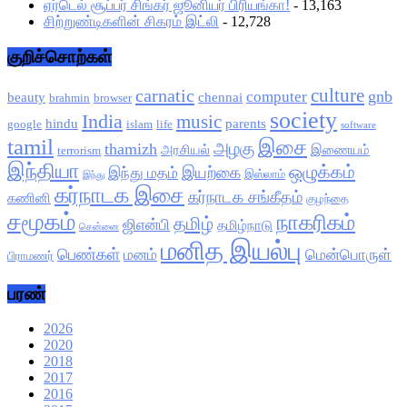
ஏர்டெல் சூப்பர் சிங்கர் ஜூனியர் பிரியங்கா!
- 13,163
சிற்றுண்டிகளின் சிகரம் இட்லி
- 12,728
குறிச்சொற்கள்
culture
carnatic
gnb
computer
beauty
chennai
brahmin
browser
society
India
music
hindu
parents
google
islam
life
software
tamil
இசை
அழகு
thamizh
அரசியல்
இணையம்
terrorism
இந்தியா
ஒழுக்கம்
இயற்கை
இந்து மதம்
இஸ்லாம்
இந்து
கர்நாடக இசை
கர்நாடக சங்கீதம்
கணினி
குழந்தை
சமூகம்
நாகரிகம்
தமிழ்
ஜிஎன்பி
தமிழ்நாடு
சென்னை
மனித இயல்பு
பெண்கள்
மனம்
மென்பொருள்
பிராமணர்
பரண்
2026
2020
2018
2017
2016