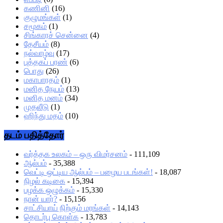
கணினி
(16)
குழுமங்கள்
(1)
சமூகம்
(1)
சிங்காரச் சென்னை
(4)
தேசீயம்
(8)
நல்வாழ்வு
(17)
புத்தகப் பரண்
(6)
பொது
(26)
மகாபாரதம்
(1)
மனித நேயம்
(13)
மனித மனம்
(34)
முதலீடு
(1)
ஹிந்து மதம்
(10)
தடம் பதித்தோர்
வர்த்தக உலகம் – ஒரு விமர்சனம்
- 111,109
ஆல்பம்
- 35,388
வெட்டி ஒட்டிய ஆல்பம் – பழைய படங்கள்!
- 18,087
நிழல் கடிகை
- 15,394
பழக்க ஒழுக்கம்
- 15,330
நான் யார்?
- 15,156
சாட்சியாய் நிற்கும் மரங்கள்
- 14,143
தொடர்பு கொள்க
- 13,783