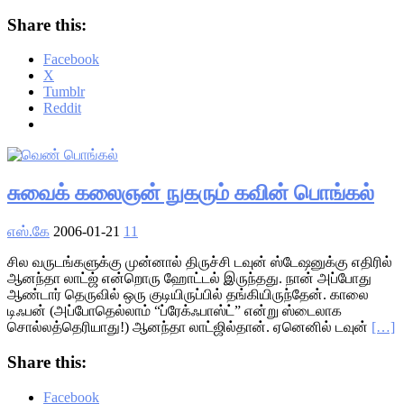
Share this:
Facebook
X
Tumblr
Reddit
சுவைக் கலைஞன் நுகரும் கவின் பொங்கல்
எஸ்.கே
2006-01-21
11
சில வருடங்களுக்கு முன்னால் திருச்சி டவுன் ஸ்டேஷனுக்கு எதிரில்
ஆனந்தா லாட்ஜ் என்றொரு ஹோட்டல் இருந்தது. நான் அப்போது
ஆண்டார் தெருவில் ஒரு குடியிருப்பில் தங்கியிருந்தேன். காலை
டிஃபன் (அப்போதெல்லாம் “ப்ரேக்ஃபாஸ்ட்” என்று ஸ்டைலாக
சொல்லத்தெரியாது!) ஆனந்தா லாட்ஜில்தான். ஏனெனில் டவுன்
[…]
Share this:
Facebook