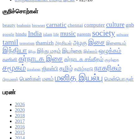
குறிச்சொற்கள்
culture
carnatic
gnb
computer
beauty
chennai
brahmin
browser
society
India
music
hindu
parents
google
islam
life
software
tamil
இசை
அழகு
thamizh
அரசியல்
இணையம்
terrorism
இந்தியா
ஒழுக்கம்
இயற்கை
இந்து மதம்
இஸ்லாம்
இந்து
கர்நாடக இசை
கர்நாடக சங்கீதம்
கணினி
குழந்தை
சமூகம்
நாகரிகம்
தமிழ்
ஜிஎன்பி
தமிழ்நாடு
சென்னை
மனித இயல்பு
பெண்கள்
மனம்
மென்பொருள்
பிராமணர்
பரண்
2026
2020
2018
2017
2016
2015
2014