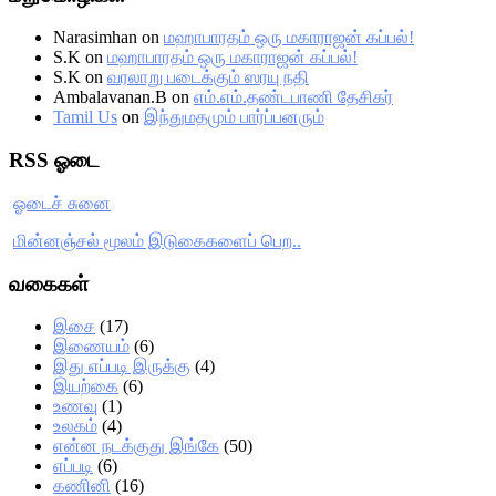
Narasimhan
on
மஹாபாரதம் ஒரு மகாராஜன் கப்பல்!
S.K
on
மஹாபாரதம் ஒரு மகாராஜன் கப்பல்!
S.K
on
வரலாறு படைக்கும் ஸரயு நதி
Ambalavanan.B
on
எம்.எம்.தண்டபாணி தேசிகர்
Tamil Us
on
இந்துமதமும் பார்ப்பனரும்
RSS ஓடை
ஓடைச் சுனை
மின்னஞ்சல் மூலம் இடுகைகளைப் பெற..
வகைகள்
இசை
(17)
இணையம்
(6)
இது எப்படி இருக்கு
(4)
இயற்கை
(6)
உணவு
(1)
உலகம்
(4)
என்ன நடக்குது இங்கே
(50)
எப்படி
(6)
கணினி
(16)