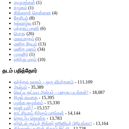
குழுமங்கள்
(1)
சமூகம்
(1)
சிங்காரச் சென்னை
(4)
தேசீயம்
(8)
நல்வாழ்வு
(17)
புத்தகப் பரண்
(6)
பொது
(26)
மகாபாரதம்
(1)
மனித நேயம்
(13)
மனித மனம்
(34)
முதலீடு
(1)
ஹிந்து மதம்
(10)
தடம் பதித்தோர்
வர்த்தக உலகம் – ஒரு விமர்சனம்
- 111,109
ஆல்பம்
- 35,389
வெட்டி ஒட்டிய ஆல்பம் – பழைய படங்கள்!
- 18,087
நிழல் கடிகை
- 15,395
பழக்க ஒழுக்கம்
- 15,330
நான் யார்?
- 15,157
சாட்சியாய் நிற்கும் மரங்கள்
- 14,144
தொடர்பு கொள்க
- 13,783
ஏர்டெல் சூப்பர் சிங்கர் ஜூனியர் பிரியங்கா!
- 13,164
சிற்றுண்டிகளின் சிகரம் இட்லி
- 12,728