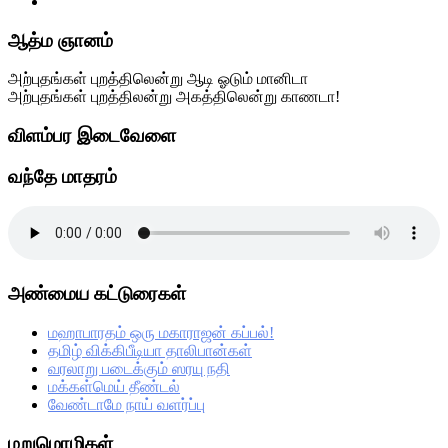
Primary
ஆத்ம ஞானம்
Sidebar
அற்புதங்கள் புறத்திலென்று ஆடி ஓடும் மானிடா
அற்புதங்கள் புறத்திலன்று அகத்திலென்று காணடா!
விளம்பர இடைவேளை
வந்தே மாதரம்
அண்மைய கட்டுரைகள்
மஹாபாரதம் ஒரு மகாராஜன் கப்பல்!
தமிழ் விக்கிபீடியா தாலிபான்கள்
வரலாறு படைக்கும் ஸரயு நதி
மக்கள்மெய் தீண்டல்
வேண்டாமே நாய் வளர்ப்பு
மறுமொழிகள்