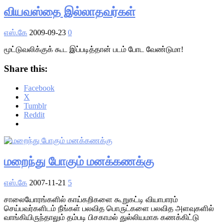
வியவஸ்தை இல்லாதவர்கள்
எஸ்.கே
2009-09-23
0
மூட்டுவலிக்குக் கூட இப்படித்தான் படம் போட வேண்டுமா!
Share this:
Facebook
X
Tumblr
Reddit
மறைந்து போகும் மனக்கணக்கு
எஸ்.கே
2007-11-21
5
சாலையோரங்களில் காய்கறிகளை கூறுகட்டி வியாபாரம்
செய்பவர்களிடம் நீங்கள் பலவித பொருட்களை பலவித அளவுகளில்
வாங்கியிருந்தாலும் தம்படி பிசகாமல் துல்லியமாக கணக்கிட்டு