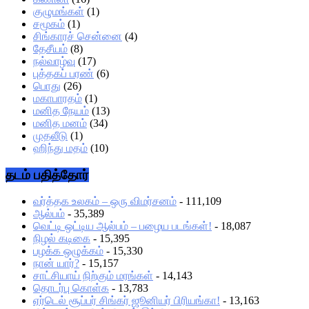
குழுமங்கள்
(1)
சமூகம்
(1)
சிங்காரச் சென்னை
(4)
தேசீயம்
(8)
நல்வாழ்வு
(17)
புத்தகப் பரண்
(6)
பொது
(26)
மகாபாரதம்
(1)
மனித நேயம்
(13)
மனித மனம்
(34)
முதலீடு
(1)
ஹிந்து மதம்
(10)
தடம் பதித்தோர்
வர்த்தக உலகம் – ஒரு விமர்சனம்
- 111,109
ஆல்பம்
- 35,389
வெட்டி ஒட்டிய ஆல்பம் – பழைய படங்கள்!
- 18,087
நிழல் கடிகை
- 15,395
பழக்க ஒழுக்கம்
- 15,330
நான் யார்?
- 15,157
சாட்சியாய் நிற்கும் மரங்கள்
- 14,143
தொடர்பு கொள்க
- 13,783
ஏர்டெல் சூப்பர் சிங்கர் ஜூனியர் பிரியங்கா!
- 13,163