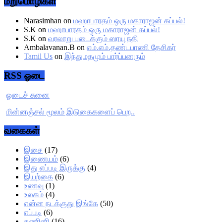
மறுமொழிகள்
Narasimhan
on
மஹாபாரதம் ஒரு மகாராஜன் கப்பல்!
S.K
on
மஹாபாரதம் ஒரு மகாராஜன் கப்பல்!
S.K
on
வரலாறு படைக்கும் ஸரயு நதி
Ambalavanan.B
on
எம்.எம்.தண்டபாணி தேசிகர்
Tamil Us
on
இந்துமதமும் பார்ப்பனரும்
RSS ஓடை
ஓடைச் சுனை
மின்னஞ்சல் மூலம் இடுகைகளைப் பெற..
வகைகள்
இசை
(17)
இணையம்
(6)
இது எப்படி இருக்கு
(4)
இயற்கை
(6)
உணவு
(1)
உலகம்
(4)
என்ன நடக்குது இங்கே
(50)
எப்படி
(6)
கணினி
(16)