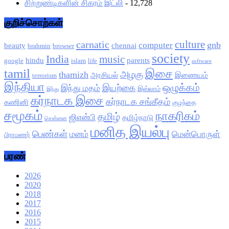
சிற்றுண்டிகளின் சிகரம் இட்லி
- 12,728
குறிச்சொற்கள்
culture
carnatic
gnb
computer
beauty
chennai
brahmin
browser
society
India
music
hindu
parents
google
islam
life
software
tamil
இசை
அழகு
thamizh
அரசியல்
இணையம்
terrorism
இந்தியா
ஒழுக்கம்
இயற்கை
இந்து மதம்
இஸ்லாம்
இந்து
கர்நாடக இசை
கர்நாடக சங்கீதம்
கணினி
குழந்தை
சமூகம்
நாகரிகம்
தமிழ்
ஜிஎன்பி
தமிழ்நாடு
சென்னை
மனித இயல்பு
பெண்கள்
மனம்
மென்பொருள்
பிராமணர்
பரண்
2026
2020
2018
2017
2016
2015