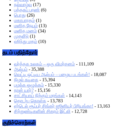
நல்வாழ்வு
(17)
புத்தகப் பரண்
(6)
பொது
(26)
மகாபாரதம்
(1)
மனித நேயம்
(13)
மனித மனம்
(34)
முதலீடு
(1)
ஹிந்து மதம்
(10)
தடம் பதித்தோர்
வர்த்தக உலகம் – ஒரு விமர்சனம்
- 111,109
ஆல்பம்
- 35,388
வெட்டி ஒட்டிய ஆல்பம் – பழைய படங்கள்!
- 18,087
நிழல் கடிகை
- 15,394
பழக்க ஒழுக்கம்
- 15,330
நான் யார்?
- 15,156
சாட்சியாய் நிற்கும் மரங்கள்
- 14,143
தொடர்பு கொள்க
- 13,783
ஏர்டெல் சூப்பர் சிங்கர் ஜூனியர் பிரியங்கா!
- 13,163
சிற்றுண்டிகளின் சிகரம் இட்லி
- 12,728
குறிச்சொற்கள்