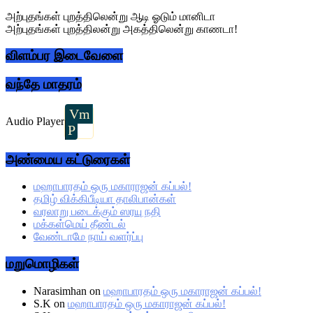
Sidebar
அற்புதங்கள் புறத்திலென்று ஆடி ஓடும் மானிடா
அற்புதங்கள் புறத்திலன்று அகத்திலென்று காணடா!
விளம்பர இடைவேளை
வந்தே மாதரம்
Vm
Audio Player
P
அண்மைய கட்டுரைகள்
மஹாபாரதம் ஒரு மகாராஜன் கப்பல்!
தமிழ் விக்கிபீடியா தாலிபான்கள்
வரலாறு படைக்கும் ஸரயு நதி
மக்கள்மெய் தீண்டல்
வேண்டாமே நாய் வளர்ப்பு
மறுமொழிகள்
Narasimhan
on
மஹாபாரதம் ஒரு மகாராஜன் கப்பல்!
S.K
on
மஹாபாரதம் ஒரு மகாராஜன் கப்பல்!