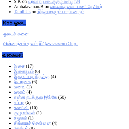
S.K
on
வரலாறு படைக்கும் ஸரயு நதி
Ambalavanan.B
on
எம்.எம்.தண்டபாணி தேசிகர்
Tamil Us
on
இந்துமதமும் பார்ப்பனரும்
RSS ஓடை
ஓடைச் சுனை
மின்னஞ்சல் மூலம் இடுகைகளைப் பெற..
வகைகள்
இசை
(17)
இணையம்
(6)
இது எப்படி இருக்கு
(4)
இயற்கை
(6)
உணவு
(1)
உலகம்
(4)
என்ன நடக்குது இங்கே
(50)
எப்படி
(6)
கணினி
(16)
குழுமங்கள்
(1)
சமூகம்
(1)
சிங்காரச் சென்னை
(4)
தேசீயம்
(8)