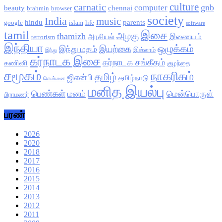
culture
carnatic
gnb
computer
beauty
chennai
brahmin
browser
society
India
music
hindu
parents
google
islam
life
software
tamil
இசை
அழகு
thamizh
அரசியல்
இணையம்
terrorism
இந்தியா
ஒழுக்கம்
இயற்கை
இந்து மதம்
இஸ்லாம்
இந்து
கர்நாடக இசை
கர்நாடக சங்கீதம்
கணினி
குழந்தை
சமூகம்
நாகரிகம்
தமிழ்
ஜிஎன்பி
தமிழ்நாடு
சென்னை
மனித இயல்பு
பெண்கள்
மனம்
மென்பொருள்
பிராமணர்
பரண்
2026
2020
2018
2017
2016
2015
2014
2013
2012
2011