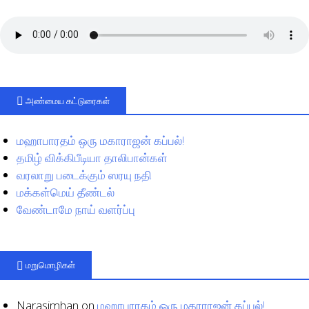
அண்மைய கட்டுரைகள்
மஹாபாரதம் ஒரு மகாராஜன் கப்பல்!
தமிழ் விக்கிபீடியா தாலிபான்கள்
வரலாறு படைக்கும் ஸரயு நதி
மக்கள்மெய் தீண்டல்
வேண்டாமே நாய் வளர்ப்பு
மறுமொழிகள்
Narasimhan
on
மஹாபாரதம் ஒரு மகாராஜன் கப்பல்!