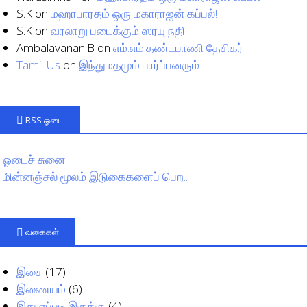
S.K
on
மஹாபாரதம் ஒரு மகாராஜன் கப்பல்!
S.K
on
வரலாறு படைக்கும் ஸரயு நதி
Ambalavanan.B
on
எம்.எம்.தண்டபாணி தேசிகர்
Tamil Us
on
இந்துமதமும் பார்ப்பனரும்
RSS ஓடை
ஓடைச் சுனை
மின்னஞ்சல் மூலம் இடுகைகளைப் பெற..
வகைகள்
இசை
(17)
இணையம்
(6)
இது எப்படி இருக்கு
(4)