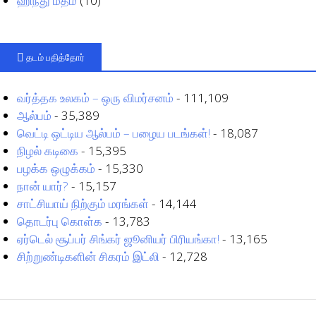
ஹிந்து மதம்
(10)
தடம் பதித்தோர்
வர்த்தக உலகம் – ஒரு விமர்சனம்
- 111,109
ஆல்பம்
- 35,389
வெட்டி ஒட்டிய ஆல்பம் – பழைய படங்கள்!
- 18,087
நிழல் கடிகை
- 15,395
பழக்க ஒழுக்கம்
- 15,330
நான் யார்?
- 15,157
சாட்சியாய் நிற்கும் மரங்கள்
- 14,144
தொடர்பு கொள்க
- 13,783
ஏர்டெல் சூப்பர் சிங்கர் ஜூனியர் பிரியங்கா!
- 13,165
சிற்றுண்டிகளின் சிகரம் இட்லி
- 12,728