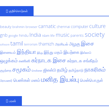
குறிச்சொற்கள்
culture
carnatic
computer
beauty
chennai
brahmin
browser
society
India
music
gnb
hindu
parents
google
islam
life
tamil
இசை
அழகு
thamizh
அரசியல்
terrorism
software
இந்தியா
இயற்கை
இந்து மதம்
இணையம்
இஸ்லாம்
இந்து
கர்நாடக இசை
ஒழுக்கம்
கர்நாடக சங்கீதம்
கணினி
சமூகம்
நாகரிகம்
தமிழ்
ஜிஎன்பி
தமிழ்நாடு
குழந்தை
சென்னை
மனித இயல்பு
பெண்கள்
மனம்
மென்பொருள்
பிராமணர்
பரண்