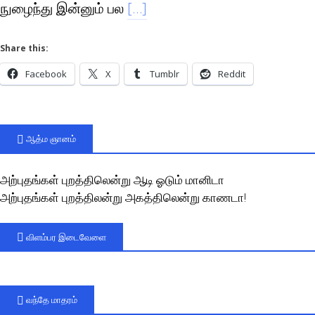
நுழைந்து இன்னும் பல
[…]
Share this:
Facebook
X
Tumblr
Reddit
ஆத்ம ஞானம்
அற்புதங்கள் புறத்திலென்று ஆடி ஓடும் மானிடா
அற்புதங்கள் புறத்திலன்று அகத்திலென்று காணடா!
விளம்பர இடைவேளை
வந்தே மாதரம்