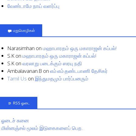
வேண்டாமே நாய் வளர்ப்பு
மறுமொழிகள்
Narasimhan
on
மஹாபாரதம் ஒரு மகாராஜன் கப்பல்!
S.K
on
மஹாபாரதம் ஒரு மகாராஜன் கப்பல்!
S.K
on
வரலாறு படைக்கும் ஸரயு நதி
Ambalavanan.B
on
எம்.எம்.தண்டபாணி தேசிகர்
Tamil Us
on
இந்துமதமும் பார்ப்பனரும்
RSS ஓடை
ஓடைச் சுனை
மின்னஞ்சல் மூலம் இடுகைகளைப் பெற..