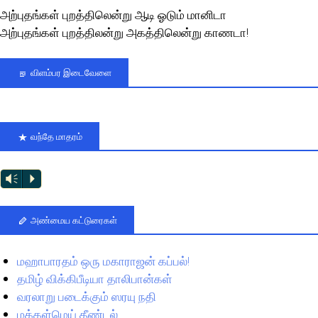
அற்புதங்கள் புறத்திலென்று ஆடி ஓடும் மானிடா
அற்புதங்கள் புறத்திலன்று அகத்திலென்று காணடா!
விளம்பர இடைவேளை
வந்தே மாதரம்
Vm
P
அண்மைய கட்டுரைகள்
மஹாபாரதம் ஒரு மகாராஜன் கப்பல்!
தமிழ் விக்கிபீடியா தாலிபான்கள்
வரலாறு படைக்கும் ஸரயு நதி
மக்கள்மெய் தீண்டல்