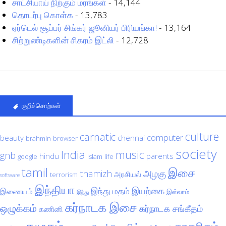
சாட்சியாய் நிற்கும் மரங்கள்
- 14,144
தொடர்பு கொள்க
- 13,783
ஏர்டெல் சூப்பர் சிங்கர் ஜூனியர் பிரியங்கா!
- 13,164
சிற்றுண்டிகளின் சிகரம் இட்லி
- 12,728
குறிச்சொற்கள்
culture
carnatic
computer
beauty
chennai
brahmin
browser
society
India
music
gnb
hindu
parents
google
islam
life
tamil
இசை
அழகு
thamizh
அரசியல்
terrorism
software
இந்தியா
இயற்கை
இந்து மதம்
இணையம்
இஸ்லாம்
இந்து
கர்நாடக இசை
ஒழுக்கம்
கர்நாடக சங்கீதம்
கணினி
சமூகம்