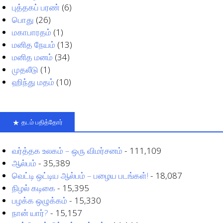
புத்தகப் பரண்
(6)
பொது
(26)
மகாபாரதம்
(1)
மனித நேயம்
(13)
மனித மனம்
(34)
முதலீடு
(1)
ஹிந்து மதம்
(10)
தடம் பதித்தோர்
வர்த்தக உலகம் – ஒரு விமர்சனம்
- 111,109
ஆல்பம்
- 35,389
வெட்டி ஒட்டிய ஆல்பம் – பழைய படங்கள்!
- 18,087
நிழல் கடிகை
- 15,395
பழக்க ஒழுக்கம்
- 15,330
நான் யார்?
- 15,157