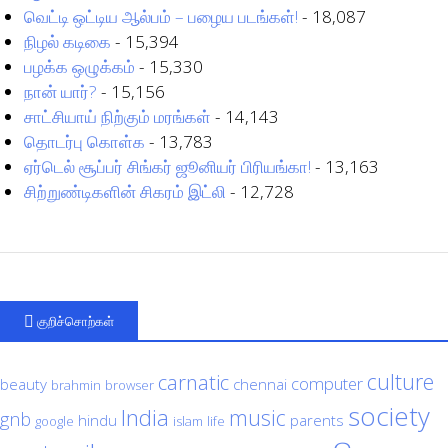
வெட்டி ஒட்டிய ஆல்பம் – பழைய படங்கள்!
- 18,087
நிழல் கடிகை
- 15,394
பழக்க ஒழுக்கம்
- 15,330
நான் யார்?
- 15,156
சாட்சியாய் நிற்கும் மரங்கள்
- 14,143
தொடர்பு கொள்க
- 13,783
ஏர்டெல் சூப்பர் சிங்கர் ஜூனியர் பிரியங்கா!
- 13,163
சிற்றுண்டிகளின் சிகரம் இட்லி
- 12,728
குறிச்சொற்கள்
culture
carnatic
computer
beauty
chennai
brahmin
browser
society
India
music
gnb
hindu
parents
google
islam
life