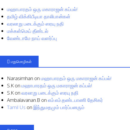
மஹாபாரதம் ஒரு மகாராஜன் கப்பல்!
தமிழ் விக்கிபீடியா தாலிபான்கள்
வரலாறு படைக்கும் ஸரயு நதி
மக்கள்மெய் தீண்டல்
வேண்டாமே நாய் வளர்ப்பு
மறுமொழிகள்
Narasimhan
on
மஹாபாரதம் ஒரு மகாராஜன் கப்பல்!
S.K
on
மஹாபாரதம் ஒரு மகாராஜன் கப்பல்!
S.K
on
வரலாறு படைக்கும் ஸரயு நதி
Ambalavanan.B
on
எம்.எம்.தண்டபாணி தேசிகர்
Tamil Us
on
இந்துமதமும் பார்ப்பனரும்