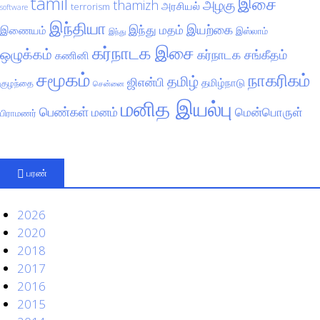
tamil
இசை
அழகு
thamizh
அரசியல்
terrorism
software
இந்தியா
இயற்கை
இந்து மதம்
இணையம்
இஸ்லாம்
இந்து
கர்நாடக இசை
ஒழுக்கம்
கர்நாடக சங்கீதம்
கணினி
சமூகம்
நாகரிகம்
தமிழ்
ஜிஎன்பி
தமிழ்நாடு
குழந்தை
சென்னை
மனித இயல்பு
பெண்கள்
மனம்
மென்பொருள்
பிராமணர்
பரண்
2026
2020
2018
2017
2016
2015