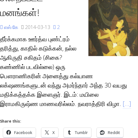
மனங்கள்!
எஸ்.கே
2014-03-13
2
தீர்க்கமாக ஊர்த்வ புண்ட்ரம்
தரித்து, காதில் கடுக்கன், நல்ல
ஆகிருதி சகிதம் (சிகை?
கண்ணில் படவில்லை) ஒரு
பௌராணிகரின் அனைத்து கல்யாண
லக்‌ஷணங்களுடன் வந்து அமர்ந்தார் அந்த 30 வயது
மதிக்கத்தக்க இளைஞர். இடம்: மயிலை
இராமகிருஷ்ண மாணவரில்லம். நவராத்திரி விழா.
[…]
Share this:
Facebook
X
Tumblr
Reddit