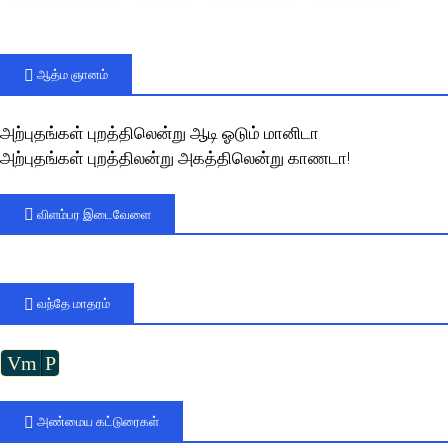
ஆத்ம ஞானம்
அற்புதங்கள் புறத்திலென்று ஆடி ஓடும் மானிடா
அற்புதங்கள் புறத்திலன்று அகத்திலென்று காணடா!
விளம்பர இடைவேளை
வந்தே மாதரம்
Vm
P
அண்மைய கட்டுரைகள்