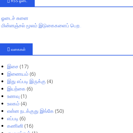
RSS ஓடை
ஓடைச் சுனை
மின்னஞ்சல் மூலம் இடுகைகளைப் பெற..
வகைகள்
இசை
(17)
இணையம்
(6)
இது எப்படி இருக்கு
(4)
இயற்கை
(6)
உணவு
(1)
உலகம்
(4)
என்ன நடக்குது இங்கே
(50)
எப்படி
(6)
கணினி
(16)