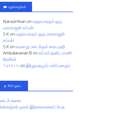
மறுமொழிகள்
Narasimhan
on
மஹாபாரதம் ஒரு
மகாராஜன் கப்பல்!
S.K
on
மஹாபாரதம் ஒரு மகாராஜன்
கப்பல்!
S.K
on
வரலாறு படைக்கும் ஸரயு நதி
Ambalavanan.B
on
எம்.எம்.தண்டபாணி
தேசிகர்
Tamil Us
on
இந்துமதமும் பார்ப்பனரும்
RSS ஓடை
ஓடைச் சுனை
மின்னஞ்சல் மூலம் இடுகைகளைப் பெற..