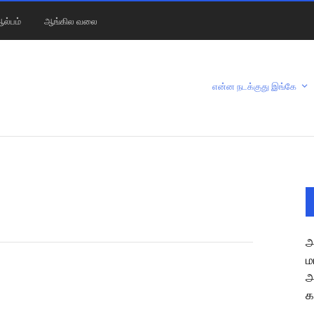
ல்பம்
ஆங்கில வலை
என்ன நடக்குது இங்கே
அ
ம
அ
க