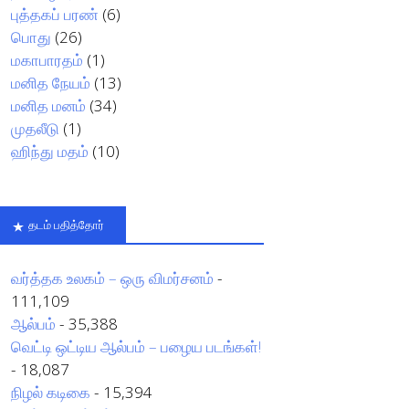
புத்தகப் பரண்
(6)
பொது
(26)
மகாபாரதம்
(1)
மனித நேயம்
(13)
மனித மனம்
(34)
முதலீடு
(1)
ஹிந்து மதம்
(10)
தடம் பதித்தோர்
வர்த்தக உலகம் – ஒரு விமர்சனம்
-
111,109
ஆல்பம்
- 35,388
வெட்டி ஒட்டிய ஆல்பம் – பழைய படங்கள்!
- 18,087
நிழல் கடிகை
- 15,394