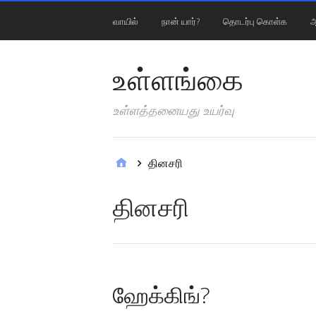
வாயில்
நான் யார்?
தொடர்பு கொள்க
ஆ
உள்ளங்கை
உள்ளத்தனையது உயர்வு
தினசரி
தினசரி
ஹேக்கிங்?