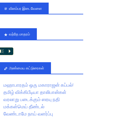
விளம்பர இடைவேளை
வந்தே மாதரம்
Vm
P
அண்மைய கட்டுரைகள்
மஹாபாரதம் ஒரு மகாராஜன் கப்பல்!
தமிழ் விக்கிபீடியா தாலிபான்கள்
வரலாறு படைக்கும் ஸரயு நதி
மக்கள்மெய் தீண்டல்
வேண்டாமே நாய் வளர்ப்பு