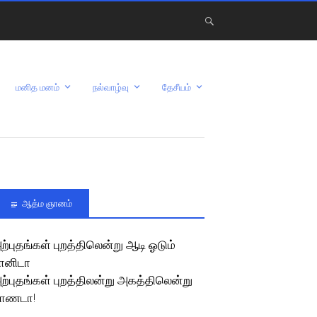
மனித மனம்
நல்வாழ்வு
தேசீயம்
ஆத்ம ஞானம்
ற்புதங்கள் புறத்திலென்று ஆடி ஓடும்
ானிடா
ற்புதங்கள் புறத்திலன்று அகத்திலென்று
ாணடா!