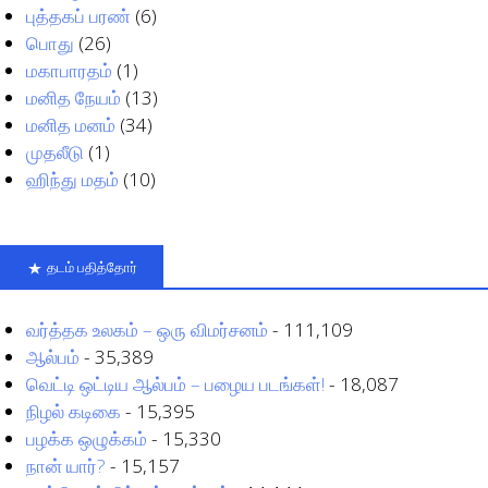
புத்தகப் பரண்
(6)
பொது
(26)
மகாபாரதம்
(1)
மனித நேயம்
(13)
மனித மனம்
(34)
முதலீடு
(1)
ஹிந்து மதம்
(10)
தடம் பதித்தோர்
வர்த்தக உலகம் – ஒரு விமர்சனம்
- 111,109
ஆல்பம்
- 35,389
வெட்டி ஒட்டிய ஆல்பம் – பழைய படங்கள்!
- 18,087
நிழல் கடிகை
- 15,395
பழக்க ஒழுக்கம்
- 15,330
நான் யார்?
- 15,157