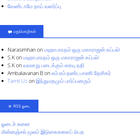
வேண்டாமே நாய் வளர்ப்பு
மறுமொழிகள்
Narasimhan
on
மஹாபாரதம் ஒரு மகாராஜன் கப்பல்!
S.K
on
மஹாபாரதம் ஒரு மகாராஜன் கப்பல்!
S.K
on
வரலாறு படைக்கும் ஸரயு நதி
Ambalavanan.B
on
எம்.எம்.தண்டபாணி தேசிகர்
Tamil Us
on
இந்துமதமும் பார்ப்பனரும்
RSS ஓடை
ஓடைச் சுனை
மின்னஞ்சல் மூலம் இடுகைகளைப் பெற..