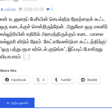
எஸ்.கே
2008-03-08
3
என் உடனுறைப் பேசியின் செயல்திற நேரத்தைக் கூட்ட
ஒரு கடைக்குச் சென்றிருந்தேன். அதுவோ ஒரு மகளிர்
கல்லூ்ரியின் எதிரில் அமைந்திருக்கும் கடை. மாலை
கல்லூரி விடும் நேரம். கேட்கவேண்டுமா கூட்டத்திற்கு!
“ஒரு பத்து ரூபா ஏர்டெல் குடுங்க”, இப்படிப் போகிறது
வியாபாரம்.
[…]
Share this:
Facebook
X
Tumblr
Reddit
ஆத்ம ஞானம்