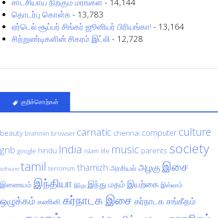
சாட்சியாய் நிற்கும் மரங்கள்
- 14,144
தொடர்பு கொள்க
- 13,783
ஏர்டெல் சூப்பர் சிங்கர் ஜூனியர் பிரியங்கா!
- 13,164
சிற்றுண்டிகளின் சிகரம் இட்லி
- 12,728
குறிச்சொற்கள்
culture
carnatic
computer
beauty
chennai
brahmin
browser
society
India
music
gnb
hindu
parents
google
islam
life
tamil
இசை
அழகு
thamizh
அரசியல்
terrorism
software
இந்தியா
இயற்கை
இந்து மதம்
இணையம்
இஸ்லாம்
இந்து
கர்நாடக இசை
ஒழுக்கம்
கர்நாடக சங்கீதம்
கணினி
சமூகம்