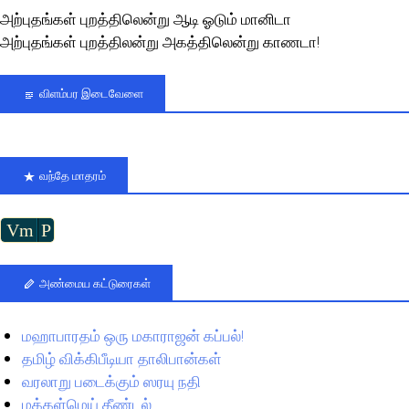
அற்புதங்கள் புறத்திலென்று ஆடி ஓடும் மானிடா
அற்புதங்கள் புறத்திலன்று அகத்திலென்று காணடா!
விளம்பர இடைவேளை
வந்தே மாதரம்
Vm
P
அண்மைய கட்டுரைகள்
மஹாபாரதம் ஒரு மகாராஜன் கப்பல்!
தமிழ் விக்கிபீடியா தாலிபான்கள்
வரலாறு படைக்கும் ஸரயு நதி
மக்கள்மெய் தீண்டல்