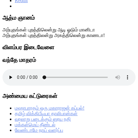
Reddit
Primary
ஆத்ம ஞானம்
Sidebar
அற்புதங்கள் புறத்திலென்று ஆடி ஓடும் மானிடா
அற்புதங்கள் புறத்திலன்று அகத்திலென்று காணடா!
விளம்பர இடைவேளை
வந்தே மாதரம்
அண்மைய கட்டுரைகள்
மஹாபாரதம் ஒரு மகாராஜன் கப்பல்!
தமிழ் விக்கிபீடியா தாலிபான்கள்
வரலாறு படைக்கும் ஸரயு நதி
மக்கள்மெய் தீண்டல்
வேண்டாமே நாய் வளர்ப்பு