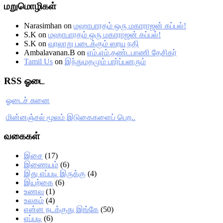
மறுமொழிகள்
Narasimhan
on
மஹாபாரதம் ஒரு மகாராஜன் கப்பல்!
S.K
on
மஹாபாரதம் ஒரு மகாராஜன் கப்பல்!
S.K
on
வரலாறு படைக்கும் ஸரயு நதி
Ambalavanan.B
on
எம்.எம்.தண்டபாணி தேசிகர்
Tamil Us
on
இந்துமதமும் பார்ப்பனரும்
RSS ஓடை
ஓடைச் சுனை
மின்னஞ்சல் மூலம் இடுகைகளைப் பெற..
வகைகள்
இசை
(17)
இணையம்
(6)
இது எப்படி இருக்கு
(4)
இயற்கை
(6)
உணவு
(1)
உலகம்
(4)
என்ன நடக்குது இங்கே
(50)
எப்படி
(6)