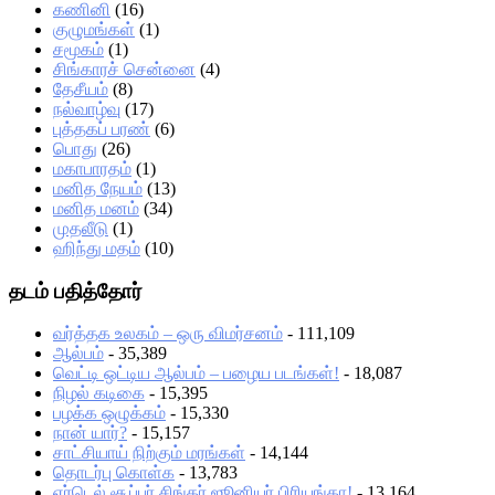
கணினி
(16)
குழுமங்கள்
(1)
சமூகம்
(1)
சிங்காரச் சென்னை
(4)
தேசீயம்
(8)
நல்வாழ்வு
(17)
புத்தகப் பரண்
(6)
பொது
(26)
மகாபாரதம்
(1)
மனித நேயம்
(13)
மனித மனம்
(34)
முதலீடு
(1)
ஹிந்து மதம்
(10)
தடம் பதித்தோர்
வர்த்தக உலகம் – ஒரு விமர்சனம்
- 111,109
ஆல்பம்
- 35,389
வெட்டி ஒட்டிய ஆல்பம் – பழைய படங்கள்!
- 18,087
நிழல் கடிகை
- 15,395
பழக்க ஒழுக்கம்
- 15,330
நான் யார்?
- 15,157
சாட்சியாய் நிற்கும் மரங்கள்
- 14,144
தொடர்பு கொள்க
- 13,783
ஏர்டெல் சூப்பர் சிங்கர் ஜூனியர் பிரியங்கா!
- 13,164