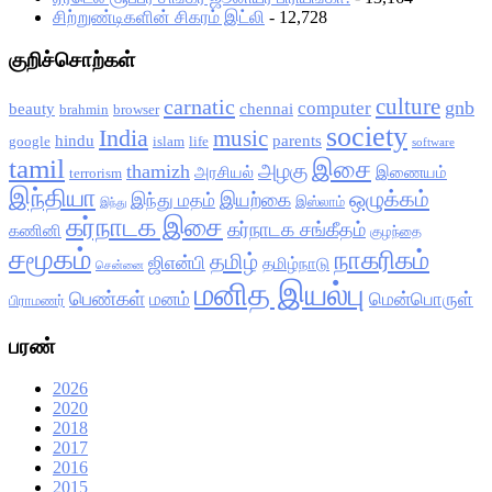
சிற்றுண்டிகளின் சிகரம் இட்லி
- 12,728
குறிச்சொற்கள்
culture
carnatic
gnb
computer
beauty
chennai
brahmin
browser
society
India
music
hindu
parents
google
islam
life
software
tamil
இசை
அழகு
thamizh
அரசியல்
இணையம்
terrorism
இந்தியா
ஒழுக்கம்
இயற்கை
இந்து மதம்
இஸ்லாம்
இந்து
கர்நாடக இசை
கர்நாடக சங்கீதம்
கணினி
குழந்தை
சமூகம்
நாகரிகம்
தமிழ்
ஜிஎன்பி
தமிழ்நாடு
சென்னை
மனித இயல்பு
பெண்கள்
மனம்
மென்பொருள்
பிராமணர்
பரண்
2026
2020
2018
2017
2016
2015