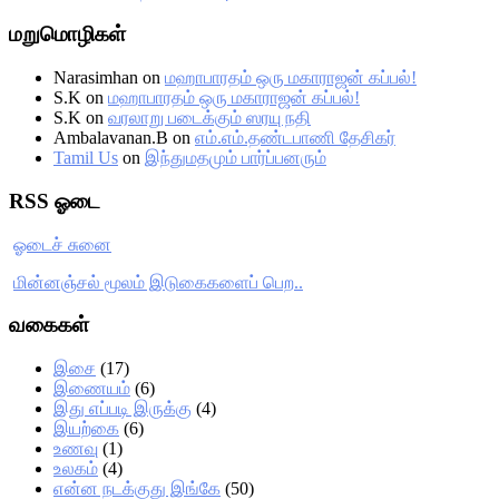
மறுமொழிகள்
Narasimhan
on
மஹாபாரதம் ஒரு மகாராஜன் கப்பல்!
S.K
on
மஹாபாரதம் ஒரு மகாராஜன் கப்பல்!
S.K
on
வரலாறு படைக்கும் ஸரயு நதி
Ambalavanan.B
on
எம்.எம்.தண்டபாணி தேசிகர்
Tamil Us
on
இந்துமதமும் பார்ப்பனரும்
RSS ஓடை
ஓடைச் சுனை
மின்னஞ்சல் மூலம் இடுகைகளைப் பெற..
வகைகள்
இசை
(17)
இணையம்
(6)
இது எப்படி இருக்கு
(4)
இயற்கை
(6)
உணவு
(1)
உலகம்
(4)
என்ன நடக்குது இங்கே
(50)