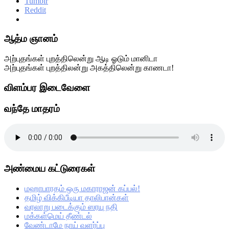
Tumblr
Reddit
Primary
ஆத்ம ஞானம்
Sidebar
அற்புதங்கள் புறத்திலென்று ஆடி ஓடும் மானிடா
அற்புதங்கள் புறத்திலன்று அகத்திலென்று காணடா!
விளம்பர இடைவேளை
வந்தே மாதரம்
அண்மைய கட்டுரைகள்
மஹாபாரதம் ஒரு மகாராஜன் கப்பல்!
தமிழ் விக்கிபீடியா தாலிபான்கள்
வரலாறு படைக்கும் ஸரயு நதி
மக்கள்மெய் தீண்டல்
வேண்டாமே நாய் வளர்ப்பு