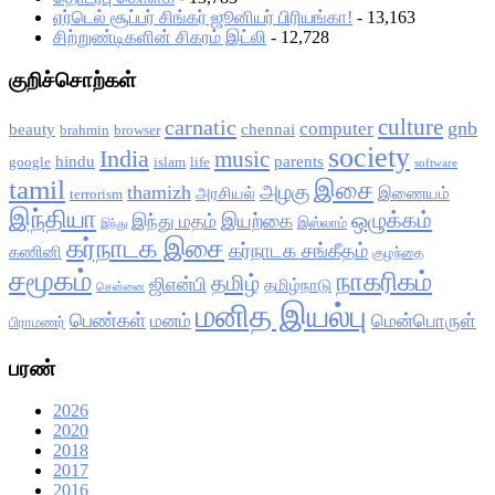
ஏர்டெல் சூப்பர் சிங்கர் ஜூனியர் பிரியங்கா!
- 13,163
சிற்றுண்டிகளின் சிகரம் இட்லி
- 12,728
குறிச்சொற்கள்
culture
carnatic
gnb
computer
beauty
chennai
brahmin
browser
society
India
music
hindu
parents
google
islam
life
software
tamil
இசை
அழகு
thamizh
அரசியல்
இணையம்
terrorism
இந்தியா
ஒழுக்கம்
இயற்கை
இந்து மதம்
இஸ்லாம்
இந்து
கர்நாடக இசை
கர்நாடக சங்கீதம்
கணினி
குழந்தை
சமூகம்
நாகரிகம்
தமிழ்
ஜிஎன்பி
தமிழ்நாடு
சென்னை
மனித இயல்பு
பெண்கள்
மனம்
மென்பொருள்
பிராமணர்
பரண்
2026
2020
2018
2017
2016