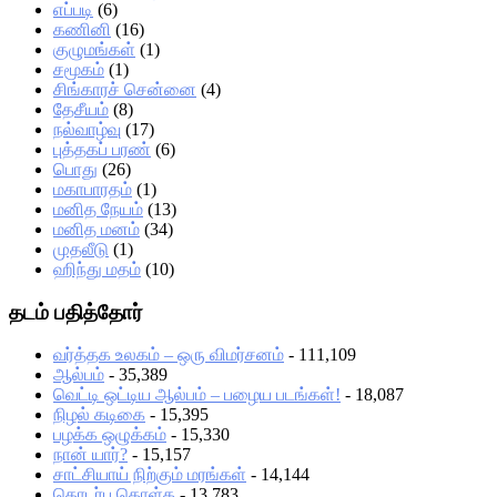
எப்படி
(6)
கணினி
(16)
குழுமங்கள்
(1)
சமூகம்
(1)
சிங்காரச் சென்னை
(4)
தேசீயம்
(8)
நல்வாழ்வு
(17)
புத்தகப் பரண்
(6)
பொது
(26)
மகாபாரதம்
(1)
மனித நேயம்
(13)
மனித மனம்
(34)
முதலீடு
(1)
ஹிந்து மதம்
(10)
தடம் பதித்தோர்
வர்த்தக உலகம் – ஒரு விமர்சனம்
- 111,109
ஆல்பம்
- 35,389
வெட்டி ஒட்டிய ஆல்பம் – பழைய படங்கள்!
- 18,087
நிழல் கடிகை
- 15,395
பழக்க ஒழுக்கம்
- 15,330
நான் யார்?
- 15,157
சாட்சியாய் நிற்கும் மரங்கள்
- 14,144
தொடர்பு கொள்க
- 13,783