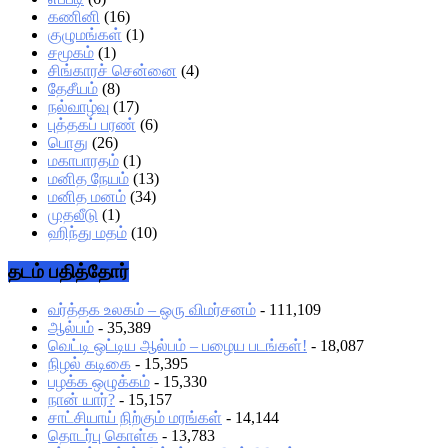
கணினி
(16)
குழுமங்கள்
(1)
சமூகம்
(1)
சிங்காரச் சென்னை
(4)
தேசீயம்
(8)
நல்வாழ்வு
(17)
புத்தகப் பரண்
(6)
பொது
(26)
மகாபாரதம்
(1)
மனித நேயம்
(13)
மனித மனம்
(34)
முதலீடு
(1)
ஹிந்து மதம்
(10)
தடம் பதித்தோர்
வர்த்தக உலகம் – ஒரு விமர்சனம்
- 111,109
ஆல்பம்
- 35,389
வெட்டி ஒட்டிய ஆல்பம் – பழைய படங்கள்!
- 18,087
நிழல் கடிகை
- 15,395
பழக்க ஒழுக்கம்
- 15,330
நான் யார்?
- 15,157
சாட்சியாய் நிற்கும் மரங்கள்
- 14,144
தொடர்பு கொள்க
- 13,783