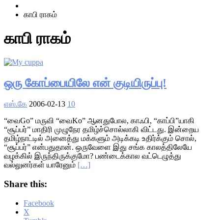
Home
காபி ராகம்
காபி ராகம்
ஒரு கோப்பையிலே என் குடியிருப்பு!
எஸ்.கே
2006-02-13
10
“வைGo” மருவி “வைKo” ஆனதுபோல, காஃபி, “காப்பி”யாகி
“சூப்பர்” மாதிரி முழுநேர தமிழ்ச்சொல்லாகி விட்டது. இன்றைய
தமிழ்நாட்டில் அனைத்து மக்களும் அடிக்கடி உதிர்க்கும் சொல்,
“சூப்பர்” என்பதுதான். ஒருவேளை இது சங்க காலத்திலேயே
வழக்கில் இருந்திருக்குமோ? பண்டைக்கால வட்டெழுத்து
வல்லுனர்கள் யாரேனும்
[…]
Share this:
Facebook
X