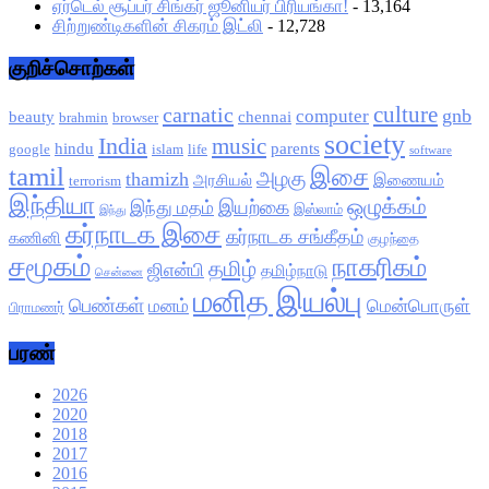
ஏர்டெல் சூப்பர் சிங்கர் ஜூனியர் பிரியங்கா!
- 13,164
சிற்றுண்டிகளின் சிகரம் இட்லி
- 12,728
குறிச்சொற்கள்
culture
carnatic
gnb
computer
beauty
chennai
brahmin
browser
society
India
music
hindu
parents
google
islam
life
software
tamil
இசை
அழகு
thamizh
அரசியல்
இணையம்
terrorism
இந்தியா
ஒழுக்கம்
இயற்கை
இந்து மதம்
இஸ்லாம்
இந்து
கர்நாடக இசை
கர்நாடக சங்கீதம்
கணினி
குழந்தை
சமூகம்
நாகரிகம்
தமிழ்
ஜிஎன்பி
தமிழ்நாடு
சென்னை
மனித இயல்பு
பெண்கள்
மனம்
மென்பொருள்
பிராமணர்
பரண்
2026
2020
2018
2017
2016