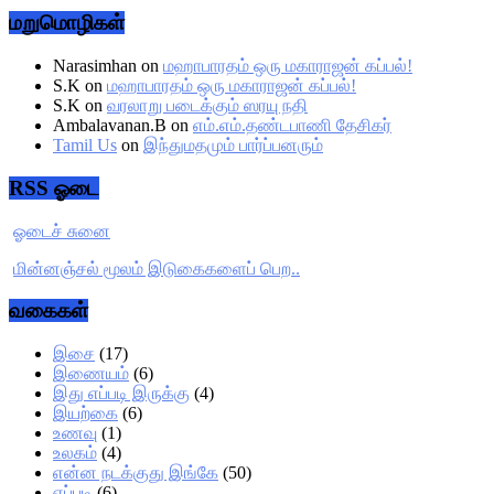
மறுமொழிகள்
Narasimhan
on
மஹாபாரதம் ஒரு மகாராஜன் கப்பல்!
S.K
on
மஹாபாரதம் ஒரு மகாராஜன் கப்பல்!
S.K
on
வரலாறு படைக்கும் ஸரயு நதி
Ambalavanan.B
on
எம்.எம்.தண்டபாணி தேசிகர்
Tamil Us
on
இந்துமதமும் பார்ப்பனரும்
RSS ஓடை
ஓடைச் சுனை
மின்னஞ்சல் மூலம் இடுகைகளைப் பெற..
வகைகள்
இசை
(17)
இணையம்
(6)
இது எப்படி இருக்கு
(4)
இயற்கை
(6)
உணவு
(1)
உலகம்
(4)
என்ன நடக்குது இங்கே
(50)
எப்படி
(6)