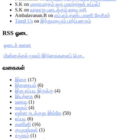
S.K
on
மஹாபாரதம் ஒரு மகாராஜன் கப்பல்!
S.K
on
வரலாறு படைக்கும் ஸரயு நதி
Ambalavanan.B
on
எம்.எம்.தண்டபாணி தேசிகர்
Tamil Us
on
இந்துமதமும் பார்ப்பனரும்
RSS ஓடை
ஓடைச் சுனை
மின்னஞ்சல் மூலம் இடுகைகளைப் பெற..
வகைகள்
இசை
(17)
இணையம்
(6)
இது எப்படி இருக்கு
(4)
இயற்கை
(6)
உணவு
(1)
உலகம்
(4)
என்ன நடக்குது இங்கே
(50)
எப்படி
(6)
கணினி
(16)
குழுமங்கள்
(1)
சமூகம்
(1)