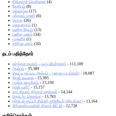
சிங்காரச் சென்னை
(4)
தேசீயம்
(8)
நல்வாழ்வு
(17)
புத்தகப் பரண்
(6)
பொது
(26)
மகாபாரதம்
(1)
மனித நேயம்
(13)
மனித மனம்
(34)
முதலீடு
(1)
ஹிந்து மதம்
(10)
தடம் பதித்தோர்
வர்த்தக உலகம் – ஒரு விமர்சனம்
- 111,109
ஆல்பம்
- 35,389
வெட்டி ஒட்டிய ஆல்பம் – பழைய படங்கள்!
- 18,087
நிழல் கடிகை
- 15,395
பழக்க ஒழுக்கம்
- 15,330
நான் யார்?
- 15,157
சாட்சியாய் நிற்கும் மரங்கள்
- 14,144
தொடர்பு கொள்க
- 13,783
ஏர்டெல் சூப்பர் சிங்கர் ஜூனியர் பிரியங்கா!
- 13,164
சிற்றுண்டிகளின் சிகரம் இட்லி
- 12,728
குறிச்சொற்கள்