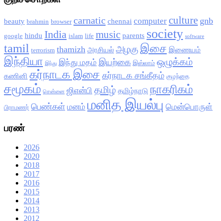
culture
carnatic
gnb
computer
beauty
chennai
brahmin
browser
society
India
music
hindu
parents
google
islam
life
software
tamil
இசை
அழகு
thamizh
அரசியல்
இணையம்
terrorism
இந்தியா
ஒழுக்கம்
இயற்கை
இந்து மதம்
இஸ்லாம்
இந்து
கர்நாடக இசை
கர்நாடக சங்கீதம்
கணினி
குழந்தை
சமூகம்
நாகரிகம்
தமிழ்
ஜிஎன்பி
தமிழ்நாடு
சென்னை
மனித இயல்பு
பெண்கள்
மனம்
மென்பொருள்
பிராமணர்
பரண்
2026
2020
2018
2017
2016
2015
2014
2013
2012