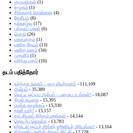
குழுமங்கள்
(1)
சமூகம்
(1)
சிங்காரச் சென்னை
(4)
தேசீயம்
(8)
நல்வாழ்வு
(17)
புத்தகப் பரண்
(6)
பொது
(26)
மகாபாரதம்
(1)
மனித நேயம்
(13)
மனித மனம்
(34)
முதலீடு
(1)
ஹிந்து மதம்
(10)
தடம் பதித்தோர்
வர்த்தக உலகம் – ஒரு விமர்சனம்
- 111,109
ஆல்பம்
- 35,389
வெட்டி ஒட்டிய ஆல்பம் – பழைய படங்கள்!
- 18,087
நிழல் கடிகை
- 15,395
பழக்க ஒழுக்கம்
- 15,330
நான் யார்?
- 15,157
சாட்சியாய் நிற்கும் மரங்கள்
- 14,144
தொடர்பு கொள்க
- 13,783
ஏர்டெல் சூப்பர் சிங்கர் ஜூனியர் பிரியங்கா!
- 13,164
சிற்றுண்டிகளின் சிகரம் இட்லி
- 12,728