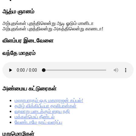
Primary
ஆத்ம ஞானம்
Sidebar
அற்புதங்கள் புறத்திலென்று ஆடி ஓடும் மானிடா
அற்புதங்கள் புறத்திலன்று அகத்திலென்று காணடா!
விளம்பர இடைவேளை
வந்தே மாதரம்
அண்மைய கட்டுரைகள்
மஹாபாரதம் ஒரு மகாராஜன் கப்பல்!
தமிழ் விக்கிபீடியா தாலிபான்கள்
வரலாறு படைக்கும் ஸரயு நதி
மக்கள்மெய் தீண்டல்
வேண்டாமே நாய் வளர்ப்பு
மறுமொழிகள்