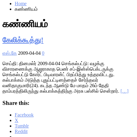
Home
கண்ணியம்
கண்ணியம்
கேலிக்கூத்து!
எஸ்.கே
2009-04-04
0
செய்தி: தினமல்ர் 2009-04-04 செங்கல்பட்டு: வழக்கு
விசாரணைக்கு ஆஜராகாத பெண் சப்-இன்ஸ்பெக்டருக்கு
செங்கல்பட்டு கோர்ட் பிடிவாரன்ட் பிறப்பித்து உத்தரவிட்டது.
கல்பாக்கம் அடுத்த புதுப்பட்டினத்தைச் சேர்ந்தவர்
வனிதாகுமாரி(24). கடந்த ஆண்டு மே மாதம் 26ம் தேதி
தாம்பரத்திலிருந்து கல்பாக்கத்திற்கு அரசு பஸ்சில் சென்றார்.
[…]
Share this:
Facebook
X
Tumblr
Reddit