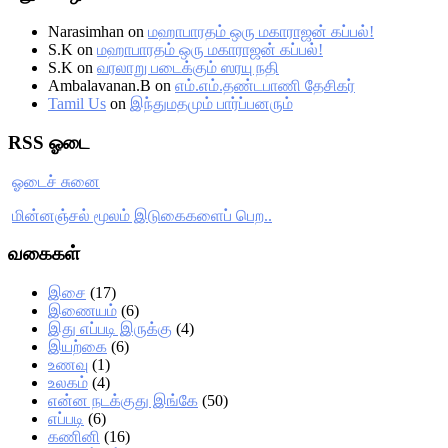
Narasimhan
on
மஹாபாரதம் ஒரு மகாராஜன் கப்பல்!
S.K
on
மஹாபாரதம் ஒரு மகாராஜன் கப்பல்!
S.K
on
வரலாறு படைக்கும் ஸரயு நதி
Ambalavanan.B
on
எம்.எம்.தண்டபாணி தேசிகர்
Tamil Us
on
இந்துமதமும் பார்ப்பனரும்
RSS ஓடை
ஓடைச் சுனை
மின்னஞ்சல் மூலம் இடுகைகளைப் பெற..
வகைகள்
இசை
(17)
இணையம்
(6)
இது எப்படி இருக்கு
(4)
இயற்கை
(6)
உணவு
(1)
உலகம்
(4)
என்ன நடக்குது இங்கே
(50)
எப்படி
(6)
கணினி
(16)