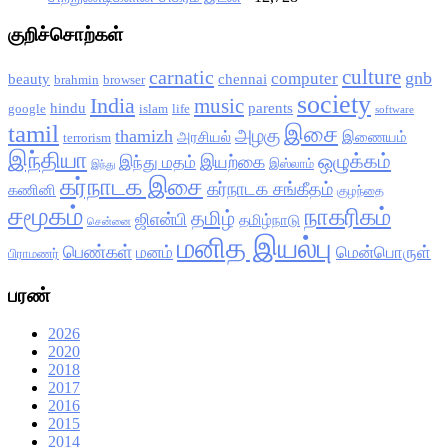
குறிச்சொற்கள்
culture
carnatic
gnb
computer
beauty
chennai
brahmin
browser
society
India
music
hindu
parents
google
islam
life
software
tamil
இசை
அழகு
thamizh
அரசியல்
இணையம்
terrorism
இந்தியா
ஒழுக்கம்
இயற்கை
இந்து மதம்
இஸ்லாம்
இந்து
கர்நாடக இசை
கர்நாடக சங்கீதம்
கணினி
குழந்தை
சமூகம்
நாகரிகம்
தமிழ்
ஜிஎன்பி
தமிழ்நாடு
சென்னை
மனித இயல்பு
பெண்கள்
மனம்
மென்பொருள்
பிராமணர்
பரண்
2026
2020
2018
2017
2016
2015
2014