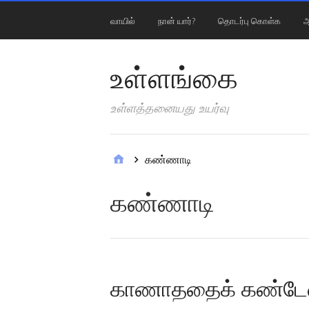
வாயில்
நான் யார்?
தொடர்பு கொள்க
ஆ
உள்ளங்கை
உள்ளத்தனையது உயர்வு
கண்ணாடி
கண்ணாடி
காணாததைக் கண்டேன