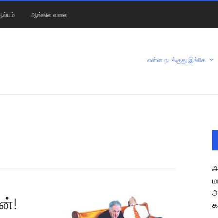
ல்பம்
ஆங்கில வலை
என்ன நடக்குது இங்கே
அ
ம
அ
்!
க