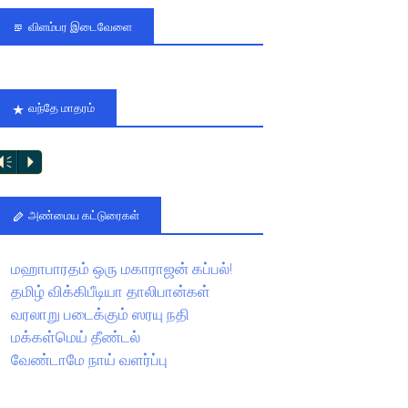
விளம்பர இடைவேளை
வந்தே மாதரம்
Vm
P
அண்மைய கட்டுரைகள்
மஹாபாரதம் ஒரு மகாராஜன் கப்பல்!
தமிழ் விக்கிபீடியா தாலிபான்கள்
வரலாறு படைக்கும் ஸரயு நதி
மக்கள்மெய் தீண்டல்
வேண்டாமே நாய் வளர்ப்பு