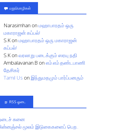
மறுமொழிகள்
Narasimhan
on
மஹாபாரதம் ஒரு
மகாராஜன் கப்பல்!
S.K
on
மஹாபாரதம் ஒரு மகாராஜன்
கப்பல்!
S.K
on
வரலாறு படைக்கும் ஸரயு நதி
Ambalavanan.B
on
எம்.எம்.தண்டபாணி
தேசிகர்
Tamil Us
on
இந்துமதமும் பார்ப்பனரும்
RSS ஓடை
ஓடைச் சுனை
மின்னஞ்சல் மூலம் இடுகைகளைப் பெற..