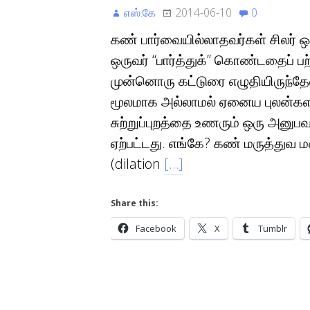
எஸ்.கே
2014-06-10
0
கண் பார்வையில்லாதவர்கள் சிலர் 
ஒருவர் “பார்த்துக்” கொண்டதைப் பற
முன்னொரு கட்டுரை எழுதியிருந்தே
மூலமாக அல்லாமல் ஏனைய புலன்களா
சுற்றுப்புறத்தை உணரும் ஒரு அனுபவம
ஏற்பட்டது. எங்கே? கண் மருத்துவ
(dilation
[…]
Share this:
Facebook
X
Tumblr