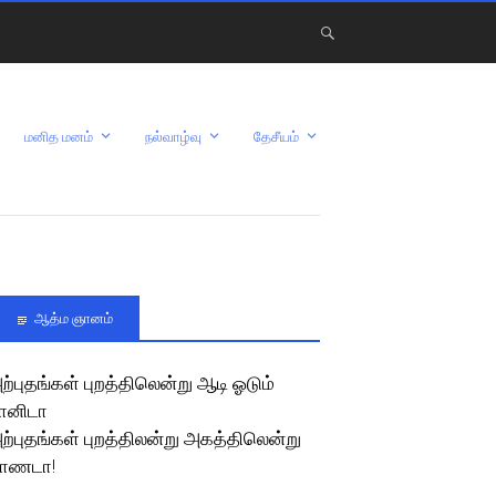
மனித மனம்
நல்வாழ்வு
தேசீயம்
ஆத்ம ஞானம்
ற்புதங்கள் புறத்திலென்று ஆடி ஓடும்
ானிடா
ற்புதங்கள் புறத்திலன்று அகத்திலென்று
ாணடா!