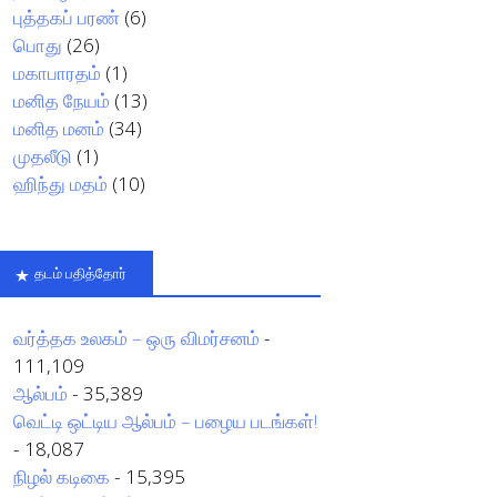
புத்தகப் பரண்
(6)
பொது
(26)
மகாபாரதம்
(1)
மனித நேயம்
(13)
மனித மனம்
(34)
முதலீடு
(1)
ஹிந்து மதம்
(10)
தடம் பதித்தோர்
வர்த்தக உலகம் – ஒரு விமர்சனம்
-
111,109
ஆல்பம்
- 35,389
வெட்டி ஒட்டிய ஆல்பம் – பழைய படங்கள்!
- 18,087
நிழல் கடிகை
- 15,395